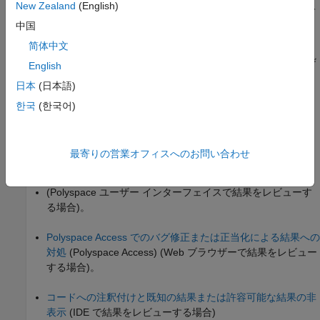
New Zealand
(English)
すべての値に適応できるように、シフト演算の結果に対して
中国
より大きいデータ型を使用。
简体中文
オーバーフローにつながる値をチェックし、適切なエラー処
English
理を実行。
日本
(日本語)
以下の修正例を参照してください。
한국
(한국어)
問題を修正しない場合は、改めてレビューされないように結果ま
たはコードにコメントを追加します。詳細は、以下を参照してく
最寄りの営業オフィスへのお問い合わせ
ださい。
(Polyspace ユーザー インターフェイスで結果をレビューす
る場合)。
Polyspace Access でのバグ修正または正当化による結果への
対処
(Polyspace Access)
(Web ブラウザーで結果をレビュー
する場合)。
コードへの注釈付けと既知の結果または許容可能な結果の非
表示
(IDE で結果をレビューする場合)