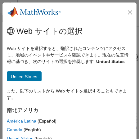
コンテンツへスキップ
MATLAB ヘルプ センター
オフキャンバス ナビゲーション メ
メインコンテンツ
Web サイトの選択
ドキュメンテーションのホーム
このページの内容は最新ではありません。最新版の英語を参照す
るには、ここをクリックします。
検証、妥当性確認、テスト
Web サイトを選択すると、翻訳されたコンテンツにアクセス
コード検証
し、地域のイベントやサービスを確認できます。現在の位置情
シフト演算の右オペランドが許容範
報に基づき、次のサイトの選択を推奨します:
United States
Polyspace Bug Finder
囲外
結果のレビューとレポート生成
United States
Polyspace Bug Finder の結果
シフト演算によるオーバーフロー
欠陥
また、以下のリストから Web サイトを選択することもできま
数値的欠陥
このページをすべて展開する
す。
説明
シフト演算の右オペランドが許容範囲外
南北アメリカ
項目一覧
この欠陥は、シフト演算が、結果のデータ型では表せない値にな
América Latina
(Español)
る可能性がある場合に発生します。変数のデータ型によって、変
説明
数ストレージに割り当てられるバイト数が決まり、許容される値
例
Canada
(English)
の範囲が制限されます。
結果情報
United States
(English)