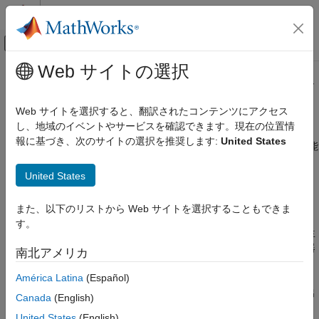
コンテンツへスキップ
MATLAB ヘルプ センター
オフキャンバス ナビゲーション メ
メインコンテンツ
Web サイトの選択
ドキュメンテーションのホーム
予測可能なシードによる予測可能な
検証、妥当性確認、テスト
乱数出力です
Web サイトを選択すると、翻訳されたコンテンツにアクセス
コード検証
し、地域のイベントやサービスを確認できます。現在の位置情
報に基づき、次のサイトの選択を推奨します:
United States
Polyspace Bug Finder
シード ルーチンで予測可能なシードが使用され、出力が予測可能
になっている
結果のレビューとレポート生成
United States
Polyspace Bug Finder の結果
このページをすべて展開する
欠陥
説明
また、以下のリストから Web サイトを選択することもできま
セキュリティの欠陥
す。
この欠陥は、非定数だが予測可能なシードと一緒に標準乱数発生
予測可能なシードによる予測可能な乱数出力
器関数が使用された場合に発生します。予測可能なシード発生器
南北アメリカ
です
には、
、
、
などがあります。
time
gettimeofday
getpid
項目一覧
América Latina
(Español)
説明
チェッカーは、以下の乱数発生器関数を使用してこの問題を検出
Canada
(English)
例
します。
United States
(English)