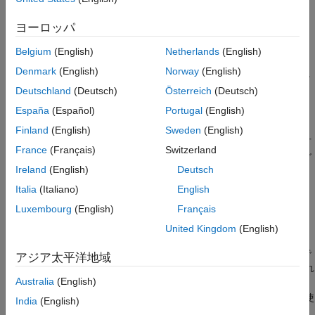
結果情報
、
、
などの C 標準ライブラリ関数
srand
srandom
initstate
バージョン履歴
ヨーロッパ
参考
や
std::linear_congruential_engine<>::seed()
Belgium
(English)
Netherlands
(English)
などの C++ 標準
std::mersenne_twister_engine<>::seed()
Denmark
(English)
Norway
(English)
ライブラリ関数 (およびこれらのクラス テンプレートのコン
Deutschland
(Deutsch)
Österreich
(Deutsch)
ストラクター)
España
(Español)
Portugal
(English)
リスク
Finland
(English)
Sweden
(English)
予測可能なシード値を乱数発生に使用すると、その乱数も予測可
France
(Français)
Switzerland
能になります。プログラムの動作がわかると、ハッカーはプログ
Ireland
(English)
Deutsch
ラムを中断できます。
Italia
(Italiano)
English
修正方法
Luxembourg
(English)
Français
別の関数を使用して、予測しにくいシードを生成します。
United Kingdom
(English)
また、シードを必要としない別の乱数発生器を使用することもで
アジア太平洋地域
®
きます。たとえば、Windows
API の関数
は、既定でそれ
rand_s
Australia
(English)
自体にシードします。システム時間、スレッド ID、システム カ
ウンター、メモリ クラスターなど、システム全体からの情報が使
India
(English)
用されます。こうした情報はよりランダムであり、ユーザーはこ