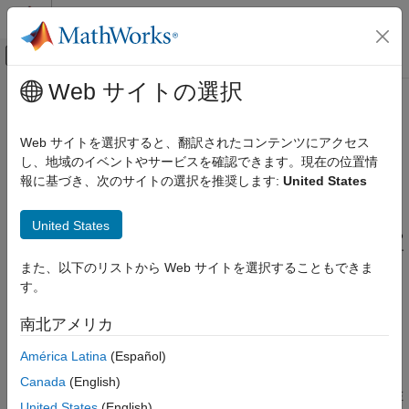
コンテンツへスキップ
MATLAB ヘルプ センター
オフキャンバス ナビゲーション メ
メインコンテンツ
Web サイトの選択
ドキュメンテーションのホーム
-jsf-coding-rules
検証、妥当性確認、テスト
Web サイトを選択すると、翻訳されたコンテンツにアクセス
コード検証
JSF
C++ ルールに対する違反のチェック
し、地域のイベントやサービスを確認できます。現在の位置情
報に基づき、次のサイトの選択を推奨します:
United States
Polyspace Bug Finder
説明
構成
United States
チェックの構成
®
JSF
AV C++ ルール (JSF++:2005) に対する違反をチェックする
1
コーディング ルールのチェックおよびコード
かどうかを指定します
.オプションのそれぞれの値はチェックす
メトリクスの構成
また、以下のリストから Web サイトを選択することもできま
るルールのサブセットに対応します。
す。
-jsf-coding-rules
オプションの設定
南北アメリカ
項目一覧
以下のいずれかの方法を使用してオプションを設定します。
説明
América Latina
(Español)
設定
Polyspace Platform
ユーザー インターフェイス (デスクトッ
Canada
(English)
ヒント
プ製品のみ): このオプションは、プロジェクト構成には存在
United States
(English)