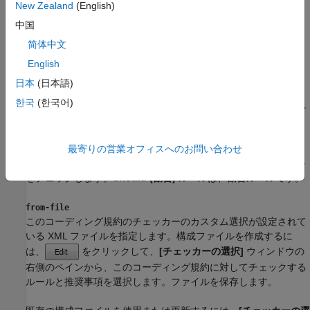
New Zealand
(English)
shall-rules
中国
すべての
Shall (必須)
ルールをチェックします。
Shall (必須)
ル
简体中文
ールは必須要件であり検証が必要です。
English
shall-will-rules
日本
(日本語)
すべての
Shall (必須)
および
Will (必要)
ルールをチェックしま
한국
(한국어)
す。
Will (必要)
ルールは必須要件とされますが、検証を必要とし
ません。
最寄りの営業オフィスへのお問い合わせ
all-rules
すべての
Shall (必須)
、
Will (必要)
および
Should (勧告)
ルール
をチェックします。
Should (勧告)
ルールは、勧告ルールです。
from-file
このコーディング規約のチェッカーのカスタム選択が設定されて
いる XML ファイルを指定します。構成ファイルを作成するに
は、
をクリックして、
[チェッカーの選択]
ウィンドウの
右側のペインから、このコーディング規約に対してチェックする
ルールと推奨事項を選択します。ファイルを保存します。