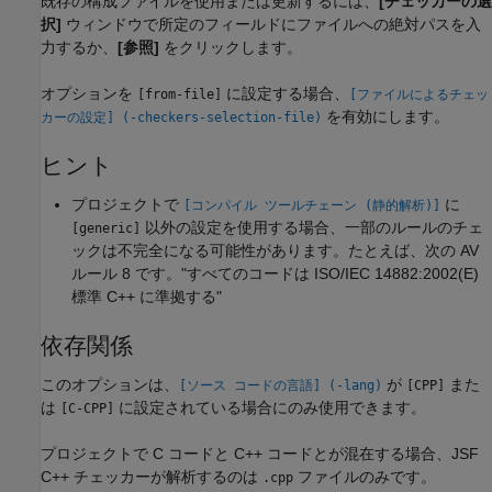
既存の構成ファイルを使用または更新するには、
[チェッカーの選
択]
ウィンドウで所定のフィールドにファイルへの絶対パスを入
力するか、
[参照]
をクリックします。
オプションを
に設定する場合、
[from-file]
[ファイルによるチェッ
を有効にします。
カーの設定] (-checkers-selection-file)
ヒント
プロジェクトで
に
[コンパイル ツールチェーン (静的解析)]
以外の設定を使用する場合、一部のルールのチェ
[generic]
ックは不完全になる可能性があります。たとえば、次の AV
ルール 8 です。"すべてのコードは ISO/IEC 14882:2002(E)
標準 C++ に準拠する"
依存関係
このオプションは、
が
また
[ソース コードの言語] (-lang)
[CPP]
は
に設定されている場合にのみ使用できます。
[C-CPP]
プロジェクトで C コードと C++ コードとが混在する場合、JSF
C++ チェッカーが解析するのは
ファイルのみです。
.cpp