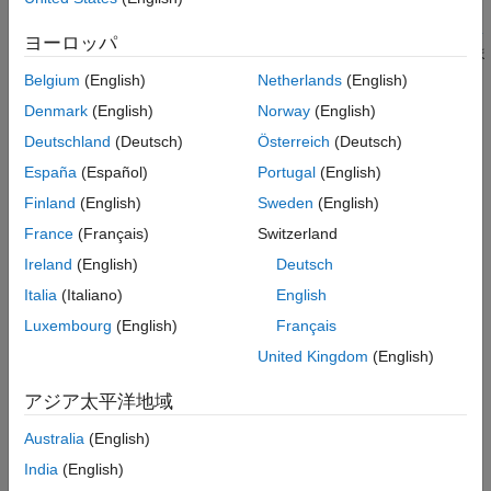
していません。チェッカーを有効にするには、オプション
依存関係
と
[カスタム チェッカー ファイルを使用]
[チェッカー アクティベ
コマンド ライン情報
ヨーロッパ
を使用しま
ーション ファイル] (-checkers-activation-file)
バージョン履歴
す。
Belgium
(English)
Netherlands
(English)
参考
Denmark
(English)
Norway
(English)
コマンド ラインと
オプション ファイル
: オプション
-jsf-
Deutschland
(Deutsch)
Österreich
(Deutsch)
を使用します。
コマンド ライン情報
を参照し
coding-rules
てください。
España
(Español)
Portugal
(English)
Finland
(English)
Sweden
(English)
このオプションを使用する理由
France
(Français)
Switzerland
このオプションを使用して、チェックする JSF:C++ ルールのサ
Ireland
(English)
Deutsch
ブセットを指定します。
Italia
(Italiano)
English
解析後、
[結果のリスト]
ペインにコーディング規約違反がリスト
Luxembourg
(English)
Français
®
されます。
[ソース]
ペインでは、Polyspace
はすべてのコーデ
United Kingdom
(English)
ィング ルール違反に対し、
シンボルを関連するキーワードま
たは識別子に割り当てます。
アジア太平洋地域
設定
Australia
(English)
India
(English)
既定値:
shall-rules