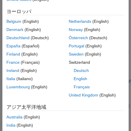
カテゴリ
アンテナおよびアレイの最適化
パターン データの統合と可視化
ヨーロッパ
設計空間の探索
設計空間を探索するためのアンテナの機械学習モデル
設置アンテナと大型構造物
Belgium
(English)
Netherlands
(English)
RF 伝播
3 次元パターン再構成
Denmark
(English)
Norway
(English)
深層学習に基づく 3 次元パターン再構成
Deutschland
(Deutsch)
Österreich
(Deutsch)
アンテナおよびアレイの最適化
España
(Español)
Portugal
(English)
アンテナとアレイをゲイン、帯域幅、SLL、F/B 比、面積、カス
タムのオブジェクティブ、および制約に合わせて最適化し、アレ
Finland
(English)
Sweden
(English)
イ間引きを実行する
France
(Français)
Switzerland
注目の例
Ireland
(English)
Deutsch
Italia
(Italiano)
English
Artificial Intelligence (AI) for Rapid Analysis and Design of
Patch Antenna
Luxembourg
(English)
Français
United Kingdom
(English)
Use artificial intelligence (AI) to rapidly analyze and design
antennas from the Antenna Toolbox™ catalog.
R2023b 以降
ライブ スクリプトを開く
アジア太平洋地域
Miniaturize Rectangular Microstrip Patch Antenna Using
Genetic Algorithm Optimization
Australia
(English)
Miniaturize rectangular microstrip patch antenna using genetic
India
(English)
algorithm (GA) optimization.