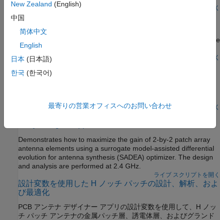
New Zealand
(English)
R2024a 以降
ライブ スクリプトを開く
SADEA Optimization of Six-Element Yagi-Uda Antenna
中国
using Custom Objective Function
简体中文
Optimize six-element Yagi-Uda antenna using a custom objective
English
function.
R2024a 以降
ライブ スクリプトを開く
日本
(日本語)
Surrogate Based Optimization of Six-Element Yagi-Uda
한국
(한국어)
Antenna
Optimize directivity and input impedance of a six-element Yagi-
Uda antenna.
最寄りの営業オフィスへのお問い合わせ
ライブ スクリプトを開く
Optimization of Antenna Array Elements Using Antenna
Array Designer App
Demonstrates how to maximize the gain of 2-by-2 patch array
antenna elements using a surrogate model-assisted differential
evolution for antenna synthesis (SADEA) optimizer. The design
and analysis are performed at 2.4 GHz.
ライブ スクリプトを開く
設計変数を使用した H ノッチ パッチの設計、解析、およ
び最適化
PCB アンテナ デザイナー
アプリの設計変数を使用して、H ノッ
チ パッチ アンテナの金属パッチ層、誘電体層、およびグランド