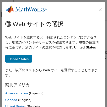
コンテンツへスキップ
MATLAB ヘルプ センター
オフキャンバス ナビゲーション メ
メインコンテンツ
Web サイトの選択
ドキュメンテーションのホーム
AI と最適化
RF およびミックスド シグナル
Web サイトを選択すると、翻訳されたコンテンツにアクセス
アンテナ設計空間を探索し、3 次元パターンを再構築して、アン
し、地域のイベントやサービスを確認できます。現在の位置情
Antenna Toolbox
テナとアレイを最適化する
報に基づき、次のサイトの選択を推奨します:
United States
カテゴリ
Antenna Toolbox™ は、AI ベースのアンテナ モデルを使用した設
Antenna Toolbox 入門
計空間探索や、2 次元直交スライスからの 3 次元パターン再構成
United States
のためのオブジェクトと関数を提供します。従来の全波ソルバー
アンテナ カタログ
の代わりに AI ベースのアンテナ モデルを使用することで、設計
アレイ カタログ
また、以下のリストから Web サイトを選択することもできま
目標を満たすためのアンテナの微調整に必要なシミュレーション
材料カタログ
す。
時間を大幅に短縮できます。
3 次元モデリング、CAD ファイル、製造
南北アメリカ
設計、解析、ベンチマーク、および検証
Antenna Toolbox は、定義されたオブジェクティブと制約を使用
AI と最適化
してアンテナまたはアレイの設計を最適化する AI ベースのオプ
América Latina
(Español)
ティマイザーを提供します。
設計空間の探索
Canada
(English)
3 次元パターン再構成
United States
(English)