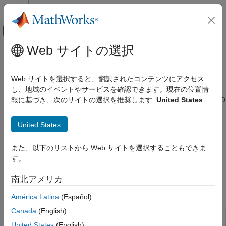
コンテンツへスキップ
MATLAB ヘルプ センター
オフキャンバス ナビゲーション メ
メインコンテンツ
Web サイトの選択
ドキュメンテーションのホーム
設計空間の探索
RF およびミックスド シグナル
Web サイトを選択すると、翻訳されたコンテンツにアクセス
設計空間を探索するためのアンテナの機械学習モデル
し、地域のイベントやサービスを確認できます。現在の位置情
Antenna Toolbox
アンテナ カタログ要素の機械学習モデルを使用して、設計空間の
報に基づき、次のサイトの選択を推奨します:
United States
AI と最適化
探索、および用途に応じたアンテナの解析と調整を行います。こ
カテゴリ
れらのモデルを使用するには、Antenna Toolbox™ ライセンスに
United States
加えて、Statistics and Machine Learning Toolbox™ ライセンス
設計空間の探索
が必要です。
3 次元パターン再構成
また、以下のリストから Web サイトを選択することもできま
アンテナおよびアレイの最適化
す。
サポートされているカタログ要素の一覧については、
AIAntenna
のドキュメンテーション ページを参照してください。
南北アメリカ
オブジェクト
América Latina
(Español)
Canada
(English)
AI モデルベースのアンテナを作成し、設計空間
AIAntenna
United States
(English)
を探索する
(R2023b 以降)