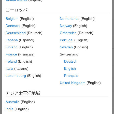
ヨーロッパ
関数
Belgium
(English)
Netherlands
(English)
Create antenna, array, or AI-based
design
Denmark
(English)
Norway
(English)
antenna resonating at specified
frequency
Deutschland
(Deutsch)
Österreich
(Deutsch)
Calculate absolute bandwidth of AI-
España
(Español)
Portugal
(English)
bandwidth
based antenna
(R2024a 以降)
Finland
(English)
Sweden
(English)
Calculate Half-Power Beamwidth
beamwidth
France
(Français)
Switzerland
(HPBW) of AI-based antenna
(R2025a
以降)
Ireland
(English)
Deutsch
Italia
(Italiano)
English
Calculate maximum radiation points of
peakRadiation
AI-based antenna
(R2025a 以降)
Luxembourg
(English)
Français
Calculate resonant frequency of AI-
resonantFrequency
United Kingdom
(English)
based antenna
(R2023b 以降)
アジア太平洋地域
アンテナ、アレイ、AI ベースのアンテ
show
ナ、プラットフォーム、または形状の
Australia
(English)
表示
India
(English)
Export tunable property values of AI-
exportAntenna