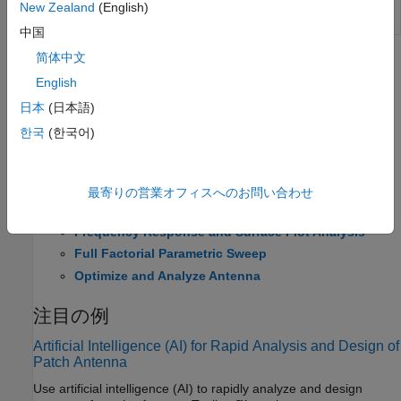
based antenna to equivalent catalog
New Zealand
(English)
element
(R2023b 以降)
中国
简体中文
トピック
English
Use AI to Explore Design Space, Analyze, and Optimize
日本
(日本語)
Antennas
한국
(한국어)
This example collection showcases how AI-based modeling
accelerates antenna engineering workflows in Antenna
Toolbox™.
(R2026a 以降)
最寄りの営業オフィスへのお問い合わせ
Beamwidth and Peak Radiation Analysis
Frequency Response and Surface Plot Analysis
Full Factorial Parametric Sweep
Optimize and Analyze Antenna
注目の例
Artificial Intelligence (AI) for Rapid Analysis and Design of
Patch Antenna
Use artificial intelligence (AI) to rapidly analyze and design