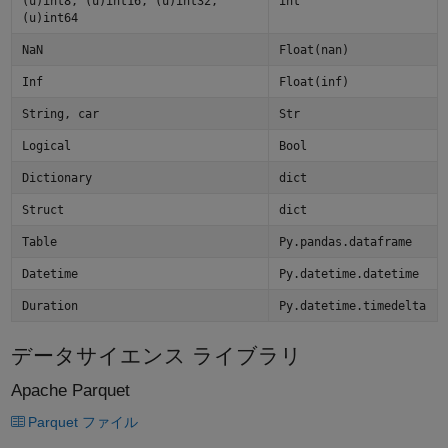
(u)int8, (u)int16, (u)int32,
int
(u)int64
NaN
Float(nan)
Inf
Float(inf)
String, car
Str
Logical
Bool
Dictionary
dict
Struct
dict
Table
Py.pandas.dataframe
Datetime
Py.datetime.datetime
Duration
Py.datetime.timedelta
データサイエンス ライブラリ
Apache Parquet
Parquet ファイル