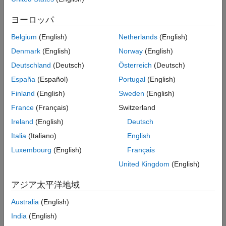
詳細を見る
ヨーロッパ
Belgium
(English)
Netherlands
(English)
設定
Denmark
(English)
Norway
(English)
要件
Deutschland
(Deutsch)
Österreich
(Deutsch)
®
España
(Español)
Portugal
(English)
MATLAB から Python
を呼び出すには、両方が
システムにインスト
ールされている
必要があります。
Finland
(English)
Sweden
(English)
France
(Français)
Switzerland
構成
Ireland
(English)
Deutsch
Python インタープリターの設定とステータスにアクセス:
Italia
(Italiano)
English
Luxembourg
(English)
Français
United Kingdom
(English)
使用バージョンを指定:
アジア太平洋地域
Australia
(English)
India
(English)