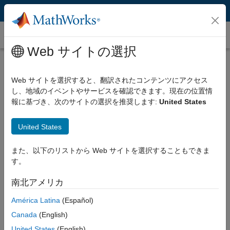
コンテンツへスキップ
チートシート
Web サイトの選択
Web サイトを選択すると、翻訳されたコンテンツにアクセス
MATLAB からの Python の呼び出し
し、地域のイベントやサービスを確認できます。現在の位置情
報に基づき、次のサイトの選択を推奨します:
United States
本リファレンスでは、よくあるユースケースを紹介していますが、
United States
すべてを掲載しているわけではありません。
また、以下のリストから Web サイトを選択することもできま
一般的な情報
す。
南北アメリカ
MATLAB で Python を強化
América Latina
(Español)
MATLAB の高度なツールを Python ワークフローに直接統
Canada
(English)
合します。
United States
(English)