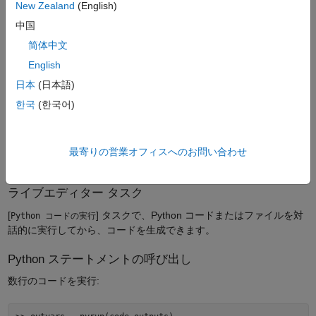
New Zealand
(English)
環境変数が Python のバージョンと一致していることを
PYTHONHOME
確認します。MATLAB にその値を表示:
中国
简体中文
English
日本
(日本語)
適切なバージョンがシステムパスに含まれていることを確認:
한국
(한국어)
最寄りの営業オフィスへのお問い合わせ
MATLAB で Python コードを実行
ライブエディター タスク
[
] タスクで、Python コードまたはファイルを対
Python コードの実行
話的に実行してから、コードを生成できます。
Python ステートメントの呼び出し
数行のコードを実行: