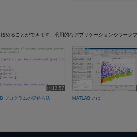
い始めることができます。汎用的なアプリケーションやワーク
LAB プログラムの記述方法
MATLAB とは
13:57
0
ビデオの長さ 13:57
LAB プログラムの記述方法
MATLAB とは