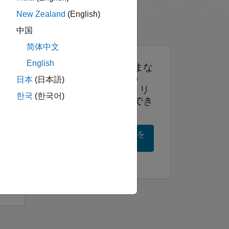
New Zealand
(English)
中国
简体中文
English
その他にもさまざまな
自己学習形式の
日本
(日本語)
MATLAB チュートリ
한국
(한국어)
アルが無料で利用でき
ます。
すべての入門コースを
見る
号処
学ぶ