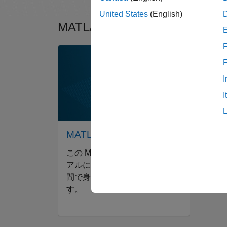
United States
(English)
MATLAB のご利用がはじ
F
パネルナビゲーション
パネル
I
I
MATLAB 入門
機
®
この MATLAB
入門チュートリ
分類
アルによって、基本知識を短時
術の
間で身につけることができま
す。