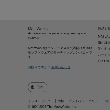
MathWorks
製品を
Accelerating the pace of engineering and
MATLA
science
Simulin
MathWorksはエンジニアや研究者向け数値解
学生向
析ソフトウェアのリーディングカンパニーで
ハードウ
す。
File Ex
お困りですか？
お問い合わせ
Web サイトの選択
日本
トラストセンター
商標
プライバシー ポリシー
違
© 1994-2026 The MathWorks, Inc.