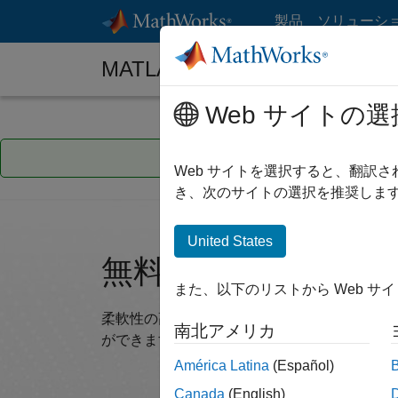
コンテンツへスキップ
製品
ソリューシ
MATLAB チュートリアル
Web サイトの選
ご所属の会社では、自己学
Web サイトを選択すると、翻訳
き、次のサイトの選択を推奨します
United States
無料の MATLAB
また、以下のリストから Web サ
柔軟性の高い学習オプションを通じて知識を
南北アメリカ
ができます。
América Latina
(Español)
Canada
(English)