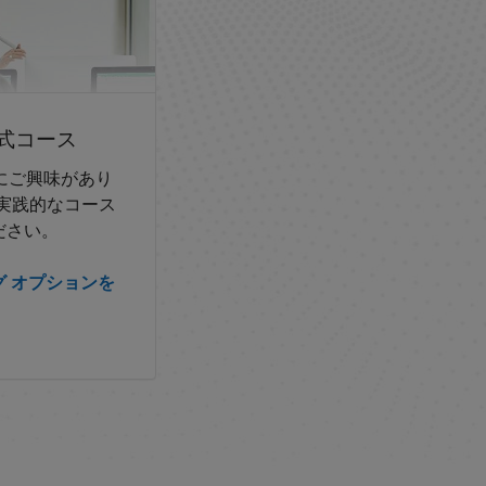
式コース
上にご興味があり
実践的なコース
ださい。
 オプションを