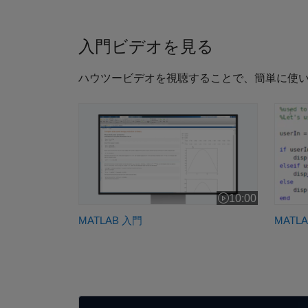
入門ビデオを見る
ハウツービデオを視聴することで、簡単に使
MATLAB 入門
MAT
10:00
ビデオの長さ 10:0
MATLAB 入門
MAT