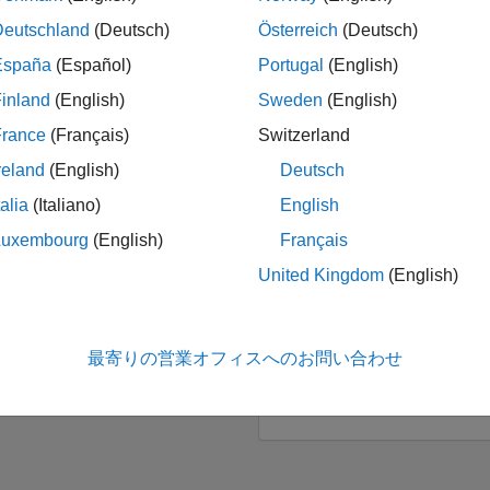
Deutschland
(Deutsch)
Österreich
(Deutsch)
めての場合は、ここから始めましょう
España
(Español)
Portugal
(English)
inland
(English)
Sweden
(English)
ナビゲーション
パネルナビゲーション
France
(Français)
Switzerland
reland
(English)
Deutsch
talia
(Italiano)
English
Luxembourg
(English)
Français
United Kingdom
(English)
械学習入門
信号処理入門
問題の実用的な機械学習技
スペクトル解析に関する信
基礎を学びます。
理技術の基礎を対話形式で
最寄りの営業オフィスへのお問い合わせ
ことができます。