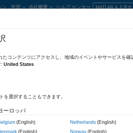
ョン
学習
会社概要
ヘルプ センター
MATLAB を入手
択
習形式の MATLAB コースをご利用いただけます。
されたコンテンツにアクセスし、地域のイベントやサービスを
:
United States
 チュートリアルで学習を始め
イトを選択することもできます。
深めたり、ドキュメンテーションやコード例を閲覧したり、製
ヨーロッパ
Belgium
(English)
Netherlands
(English)
Denmark
(English)
Norway
(English)