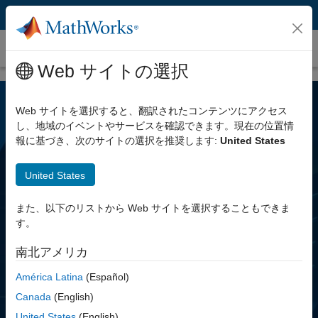
コンテンツへスキップ
Database Toolbox
Web サイトの選択
Web サイトを選択すると、翻訳されたコンテンツにアクセス
し、地域のイベントやサービスを確認できます。現在の位置情
報に基づき、次のサイトの選択を推奨します:
United States
United States
Database Toolbox
また、以下のリストから Web サイトを選択することもできま
す。
リレーショナル データベースおよび
南北アメリカ
NoSQL データベースを操作
América Latina
(Español)
Canada
(English)
無料評価版を試す
United States
(English)