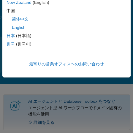
New Zealand
(English)
Database Explorer アプリを使用すると、リレーショナルデータを
中国
対話的に探索したり、MATLAB コードを生成してデータベース ワー
简体中文
クフローを自動化または運用可能にすることができます。大規模な
English
データワークフローでは、SQL クエリで直接クエリフィルターを実
行できます。
日本
(日本語)
한국
(한국어)
ビ
ビ
2:14
最寄りの営業オフィスへのお問い合わせ
デ
AI エージェントと Database Toolbox をつなぐ
エージェント型 AI ワークフローでドメイン固有の
オ
機能を活用
詳細を見る