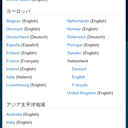
価格を表示する
ヨーロッパ
ご質問はありますか?
営業へのお問い合わせ
.
Belgium
(English)
Netherlands
(English)
Denmark
(English)
Norway
(English)
Deutschland
(Deutsch)
Österreich
(Deutsch)
España
(Español)
Portugal
(English)
Finland
(English)
Sweden
(English)
Database Toolbox には、リレーショナル データベースおよび
France
(Français)
Switzerland
NoSQL データベースを操作するための関数とアプリが用意されてい
Ireland
(English)
Deutsch
ます。Database Toolbox は、ODBC または JDBC に準拠したあら
Italia
(Italiano)
English
ゆるリレーショナル データベースをサポートしています。また、
®
®
®
Apache Cassandra
、MongoDB
、Neo4j
の NoSQL サポートも
Luxembourg
(English)
Français
提供しています。
United Kingdom
(English)
®
®
MySQL
、PostgreSQL
、SQLite のネイティブ インターフェイス
アジア太平洋地域
により、データベースの操作を合理化する機能を提供します。この
インターフェイスにはサードパーティのドライバーが付属している
Australia
(English)
ため、追加の設定やインストールを行うことなく、展開先の環境お
India
(English)
よびクラウド環境でデータベースに接続できます。