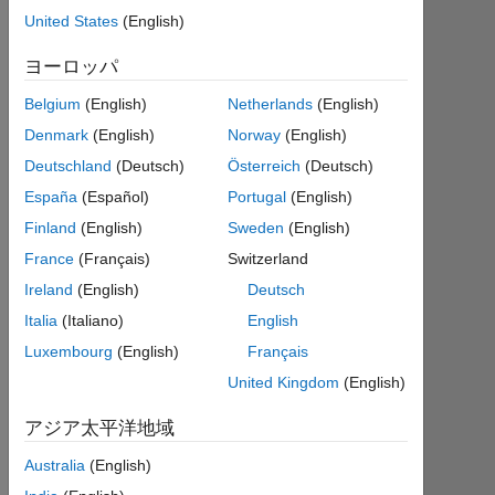
ア
United States
(English)
ク
テ
ヨーロッパ
ィ
Belgium
(English)
Netherlands
(English)
ブ
Denmark
(English)
Norway
(English)
Followers:
Deutschland
(Deutsch)
Österreich
(Deutsch)
1
España
(Español)
Portugal
(English)
Following:
Finland
(English)
Sweden
(English)
0
France
(Français)
Switzerland
Ireland
(English)
Deutsch
Follow
Italia
(Italiano)
English
Stephen
Luxembourg
(English)
Français
Wilkerson
さ
received
United Kingdom
(English)
ら
his
に
PhD
アジア太平洋地域
表
from
示
Australia
(English)
Johns
Programming
Hopkins