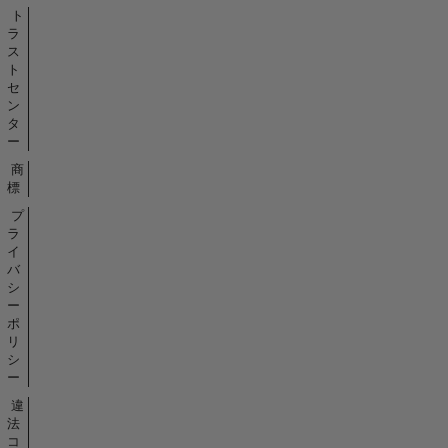
ト
ラ
ス
ト
セ
ン
タ
ー
商
標
プ
ラ
イ
バ
シ
ー
ポ
リ
シ
ー
違
法
コ