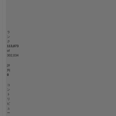
service.
0
11/18
10/19
09/20
08/21
07/22
06/23
05/24
04/25
03/26
01/19
02/20
03/21
04/22
05/23
06/24
07/25
08/26
12/17
02/19
04/20
06/21
08/22
L
10/23
12/24
02/26
During
his
タイムライン
career
with
ARL
ラ
he
ン
has
ク
113,073
been
of
an
302,034
instructor
at
評
the
判
United
0
States
Military
コ
ン
Academy
ト
West
リ
Point
ビ
for
ュ
three
ー