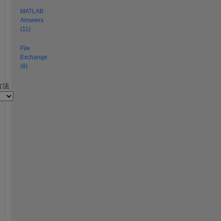
MATLAB
Answers
(11)
File
Exchange
(8)
2
方法