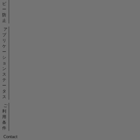
ピ
ー
防
止
ア
プ
リ
ケ
ー
シ
ョ
ン
ス
テ
ー
タ
ス
ご
利
用
条
件
Contact