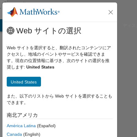
コンテンツへスキップ
Community
Profile
B Answers
File Exchange
Cody
AI Chat Playground
ディス
Web サイトの選択
Web サイトを選択すると、翻訳されたコンテンツにア
クセスし、地域のイベントやサービスを確認できま
Stephen
す。現在の位置情報に基づき、次のサイトの選択を推
奨します:
United States
Wilkerson
United States
Last
seen:
12日
また、以下のリストから Web サイトを選択することも
前
できます。
|
2017
南北アメリカ
年
América Latina
(Español)
か
ら
Canada
(English)