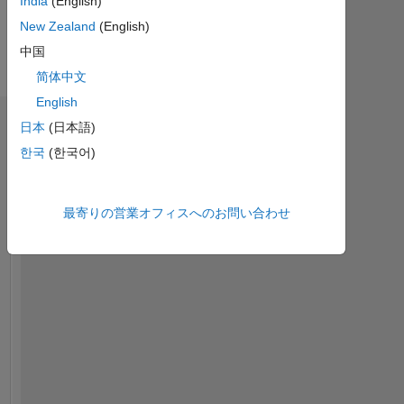
India
(English)
Languages:
University
New Zealand
(English)
Python
in
Spoken
中国
1990
Languages:
in
简体中文
English
Mechanical
English
Engineering.
ダッシュボード
日本
(日本語)
He
retired
한국
(한국어)
統
from
計
the
Army
最寄りの営業オフィスへのお問い合わせ
MATLAB Answers
File Exchange
All
Research
Laboratory
-2
-1
6
5
(ARL)
Aberdeen
4
コントリビューション
Proving
Grounds
3
L
after
2
33
years
1
of