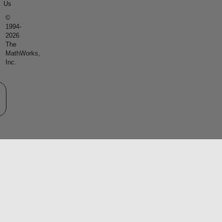
Us
©
1994-
2026
The
MathWorks,
Inc.
eb サイトの選択