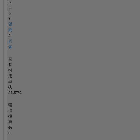
years
シ
ョ
and
ン
the
7
exchange
質
scientist
問
to
4
Germany.
回
答
He
is
回
currently
答
an
採
Associate
用
Professor
率
at
28.57%
York
College
獲
of
得
PA.
投
His
票
current
数
research
0
interests