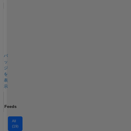
include
unmanned
systems,
drones,
control
theory,
and
astrophotography.
バ
ッ
ジ
を
表
示
Feeds
All
(19)