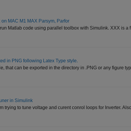
k on MAC M1 MAX Parsym, Parfor
to run Matlab code using parallel toolbox with Simulink. XXX is a 
ted in PNG following Latex Type style.
ble, that can be exported in the directory in .PNG or any figure t
ner in Simulink
am trying to tune voltage and curent conrol loops for Inverter. Als