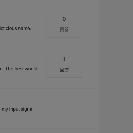
0
ficticious name.
回答
1
ype. The best would
回答
o my input signal