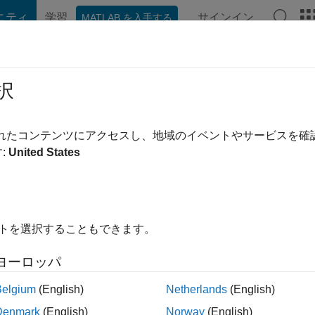
ニティ
学習
サインイン
MATLAB を入手する
hat Playground
ディスカッション
コンテスト
ブログ
投稿
択
acio Cisneros Saldana
前
|
2021 年からアクティブ
されたコンテンツにアクセスし、地域のイベントやサービスを
ing:
0
:
United States
イトを選択することもできます。
ント
ヨーロッパ
Belgium
(English)
Netherlands
(English)
ランク
Denmark
(English)
Norway
(English)