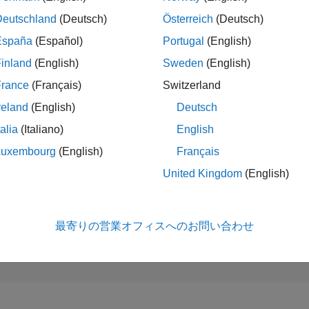
123,317
of 302,028
Deutschland
(Deutsch)
Österreich
(Deutsch)
España
(Español)
Portugal
(English)
評判
0
inland
(English)
Sweden
(English)
コントリビュ
France
(Français)
Switzerland
ン
reland
(English)
Deutsch
2
質問
2
回答
talia
(Italiano)
English
回答採用率
Luxembourg
(English)
Français
0.0%
09/23
L
02/24
07/24
12/24
05/25
10/25
03/26
08/26
United Kingdom
(English)
タイムライン
獲得投票数
0
最寄りの営業オフィスへのお問い合わせ