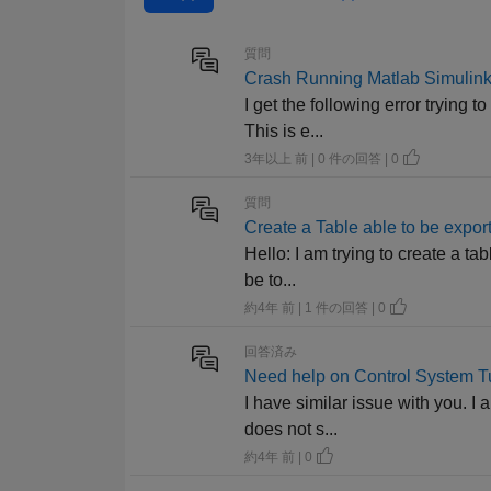
質問
Crash Running Matlab Simulin
I get the following error trying 
This is e...
3年以上 前 | 0 件の回答 | 0
質問
Create a Table able to be expor
Hello: I am trying to create a ta
be to...
約4年 前 | 1 件の回答 | 0
回答済み
Need help on Control System Tu
I have similar issue with you. I 
does not s...
約4年 前 | 0