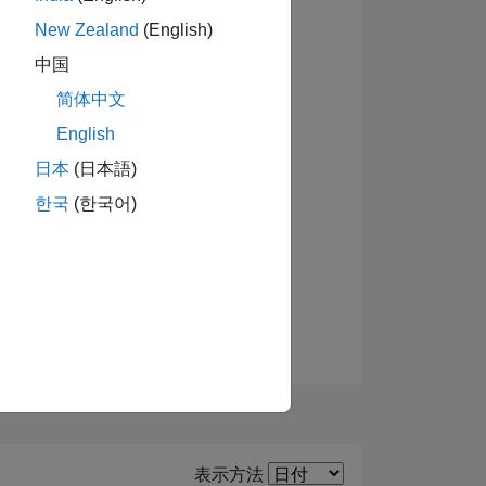
New Zealand
(English)
バッジを表示
中国
简体中文
ーショ
English
日本
(日本語)
한국
(한국어)
Filter2
表示方法