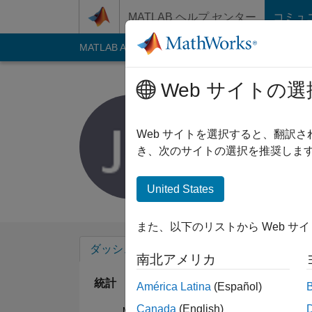
コンテンツへスキップ
MATLAB ヘルプ センター
コミュ
MATLAB Answers
File Exchange
Cody
AI C
Web サイトの選
Jorge Ign
Last seen: 1年以上 
Web サイトを選択すると、翻訳
Followers:
0
Follow
き、次のサイトの選択を推奨します
Follow
United States
また、以下のリストから Web サ
ダッシュボード
バッジ
エンドースメ
南北アメリカ
統計
América Latina
(Español)
Canada
(English)
MATLAB Answers