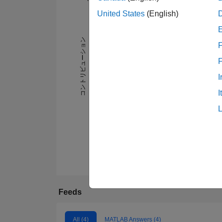
United States
(English)
-2
-1
3
2
コントリビューション
F
L
1
I
I
0
07/21
11/21
03/22
07/22
03/23
07/23
11/23
03/24
11/24
03/25
07/25
11/25
07/26
03/21
08/21
01/22
06/22
11/22
04/23
Feeds
All (4)
MATLAB Answers (4)