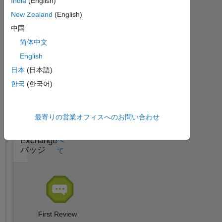
India
(English)
バッジ
て
New Zealand
(English)
中国
简体中文
English
Thankful Level 1
日本
(日本語)
02 Sep 2017
한국
(한국어)
最寄りの営業オフィスへのお問い合わせ
す
File
Exchange
べ
バッジ
て
First Review