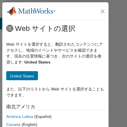
コンテンツへスキップ
Community
Profile
B Answers
File Exchange
Cody
AI Chat Playground
ディス
Web サイトの選択
Web サイトを選択すると、翻訳されたコンテンツにア
クセスし、地域のイベントやサービスを確認できま
zafran
す。現在の位置情報に基づき、次のサイトの選択を推
奨します:
United States
khan
United States
2017
年
か
また、以下のリストから Web サイトを選択することも
ら
できます。
ア
ク
南北アメリカ
テ
América Latina
(Español)
ィ
ブ
Canada
(English)