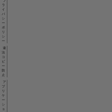
プ
ラ
イ
バ
シ
ー
ポ
リ
シ
ー
違
法
コ
ピ
ー
防
止
ア
プ
リ
ケ
ー
シ
ョ