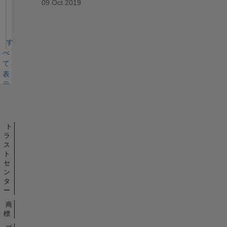
09 Oct 2019
す
べ
て
表
示
バ
ッ
ジ
ト
ラ
ス
ト
セ
ン
タ
ー
商
標