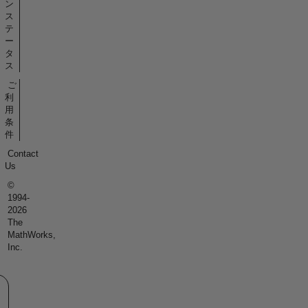
ン
ス
テ
ー
タ
ス
ご
利
用
条
件
Contact
Us
©
1994-
2026
The
MathWorks,
Inc.
eb サイトの選択