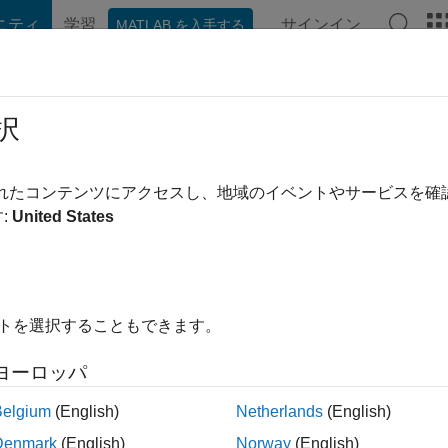
ニティ
学習
サインイン
MATLAB を入手する
hat Playground
ディスカッション
コンテスト
ブログ
投稿
択
an
されたコンテンツにアクセスし、地域のイベントやサービスを
ing:
0
:
United States
イトを選択することもできます。
ント
ヨーロッパ
Belgium
(English)
Netherlands
(English)
Denmark
(English)
Norway
(English)