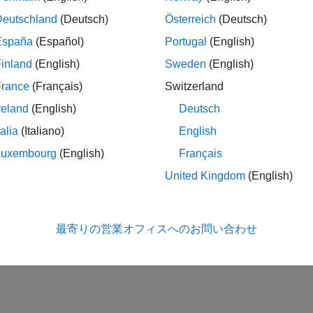
Deutschland
(Deutsch)
Österreich
(Deutsch)
España
(Español)
Portugal
(English)
inland
(English)
Sweden
(English)
France
(Français)
Switzerland
reland
(English)
Deutsch
talia
(Italiano)
English
Luxembourg
(English)
Français
United Kingdom
(English)
最寄りの営業オフィスへのお問い合わせ