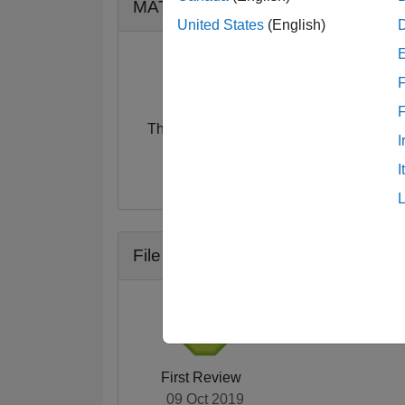
MATLAB Answers バッジ
United States
(English)
F
Thankful Level 1
I
02 Sep 2017
I
File Exchange バッジ
First Review
09 Oct 2019