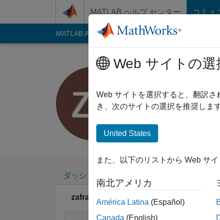
コンテンツへスキップ
MATLAB ヘルプ センター
コミュ
MATLAB Answers
File Exchange
Cody
AI C
Web サイトの選
zafran kh
2017 年からアクティブ
Web サイトを選択すると、翻訳
Followers:
0
Follow
き、次のサイトの選択を推奨します
Follow
United States
また、以下のリストから Web サ
ダッシュボード
バッジ
エンドースメ
南北アメリカ
zafran khan's バッジ
América Latina
(Español)
Canada
(English)