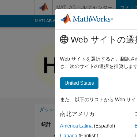
コンテンツへスキップ
MATLAB ヘルプ センター
コミュ
MATLAB Answers
File Exchange
Cody
AI C
Web サイトの選
Hari
Last seen: 3年以上 
Web サイトを選択すると、翻訳
Followers:
0
Follow
き、次のサイトの選択を推奨します
Follow
United States
また、以下のリストから Web サ
ダッシュボード
バッジ
エンドースメ
南北アメリカ
統計
América Latina
(Español)
Canada
(English)
MATLAB Answers