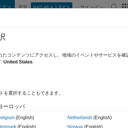
ニティ
学習
サインイン
MATLAB を入手する
hat Playground
ディスカッション
コンテスト
ブログ
投稿
択
前
|
2016 年からアクティブ
されたコンテンツにアクセスし、地域のイベントやサービスを
ing:
0
:
United States
イトを選択することもできます。
ント
ヨーロッパ
Belgium
(English)
Netherlands
(English)
ランク
Denmark
(English)
Norway
(English)