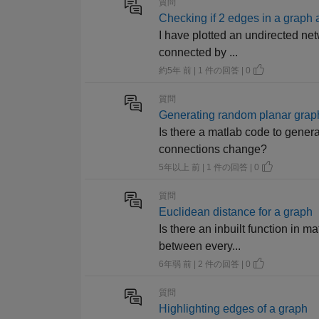
質問
Checking if 2 edges in a graph
I have plotted an undirected net
connected by ...
約5年 前 | 1 件の回答 | 0
質問
Generating random planar grap
Is there a matlab code to gener
connections change?
5年以上 前 | 1 件の回答 | 0
質問
Euclidean distance for a graph
Is there an inbuilt function in m
between every...
6年弱 前 | 2 件の回答 | 0
質問
Highlighting edges of a graph