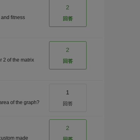
2
 and fitness
回答
2
r 2 of the matrix
回答
1
 area of the graph?
回答
2
 a custom made
回答