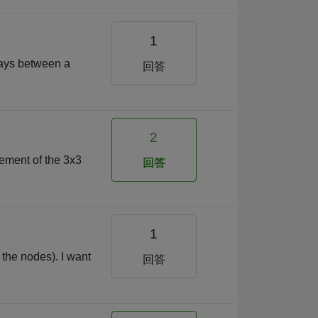
1
ways between a
回答
2
lement of the 3x3
回答
1
 the nodes). I want
回答