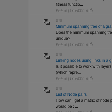
fitness functio...
約4年 前 | 2 件の回答 | 0
質問
Minimum spanning tree of a gr
Does the minimum spanning treee
unique?
約4年 前 | 2 件の回答 | 0
質問
Linking nodes using links in a 
Is it possible to work with laye
(which repre...
約4年 前 | 1 件の回答 | 0
質問
List of Node pairs
How can I get a matrix of node p
would be : ...