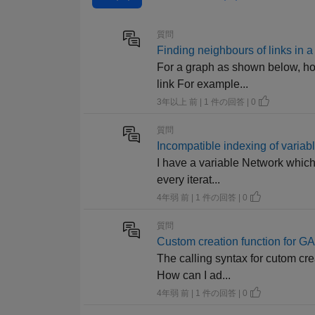
質問
Finding neighbours of links in a
For a graph as shown below, how
link For example...
3年以上 前 | 1 件の回答 | 0
質問
Incompatible indexing of variabl
I have a variable Network which i
every iterat...
4年弱 前 | 1 件の回答 | 0
質問
Custom creation function for G
The calling syntax for cutom cr
How can I ad...
4年弱 前 | 1 件の回答 | 0