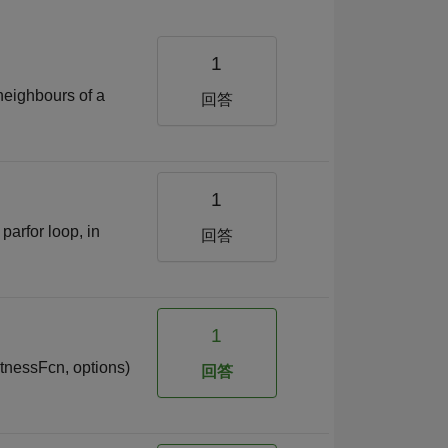
1
neighbours of a
回答
1
parfor loop, in
回答
1
itnessFcn, options)
回答