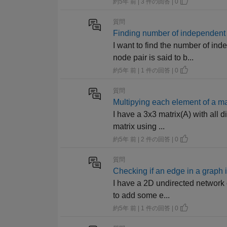
約5年 前 | 3 件の回答 | 0
質問
Finding number of independent
I want to find the number of i
node pair is said to b...
約5年 前 | 1 件の回答 | 0
質問
Multipying each element of a ma
I have a 3x3 matrix(A) with all 
matrix using ...
約5年 前 | 2 件の回答 | 0
質問
Checking if an edge in a graph 
I have a 2D undirected network c
to add some e...
約5年 前 | 1 件の回答 | 0