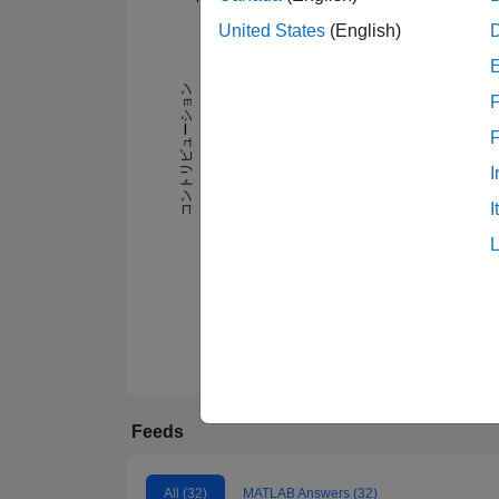
United States
(English)
-2
-1
5
4
コントリビューション
3
F
L
2
I
1
I
0
06/17
02/18
10/18
06/19
02/20
10/20
06/21
02/22
06/23
02/24
10/24
06/25
02/26
10/16
07/17
04/18
01/19
10/19
07/20
Feeds
All (32)
MATLAB Answers (32)