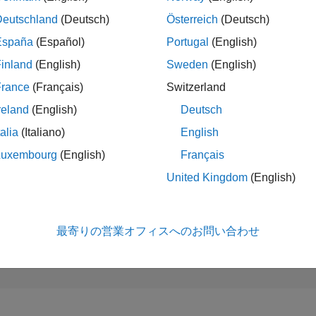
20,330
of 302,028
Deutschland
(Deutsch)
Österreich
(Deutsch)
España
(Español)
Portugal
(English)
評判
2
inland
(English)
Sweden
(English)
コントリビュ
France
(Français)
Switzerland
ン
reland
(English)
Deutsch
32
質問
0
回答
talia
(Italiano)
English
回答採用率
Luxembourg
(English)
Français
53.13%
04/21
L
01/22
10/22
07/23
04/24
01/25
10/25
07/26
United Kingdom
(English)
タイムライン
獲得投票数
2
最寄りの営業オフィスへのお問い合わせ