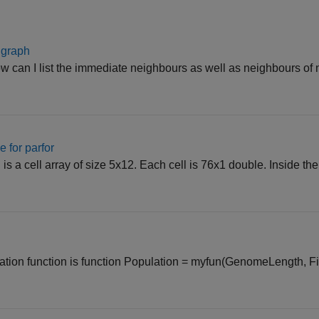
 graph
 can I list the immediate neighbours as well as neighbours of 
e for parfor
s a cell array of size 5x12. Each cell is 76x1 double. Inside the 
A
eation function is function Population = myfun(GenomeLength, F