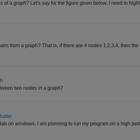
s of a graph? Let's say for the figure given below, I need to high
airs from a graph? That is, if there are 4 nodes 1,2,3,4, then the
ph
etween two nodes in a graph?
luster
tlab on windows. I am planning to run my program on a high pe