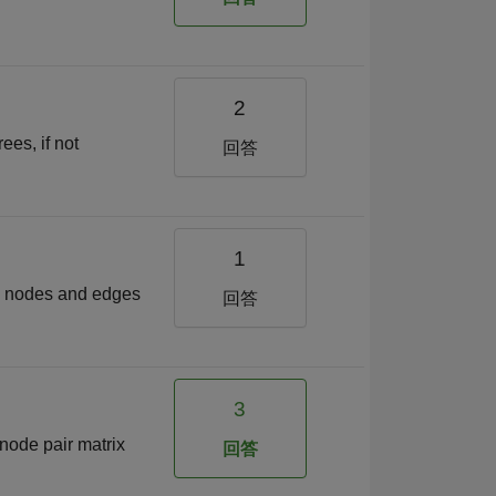
2
es, if not
回答
1
ith nodes and edges
回答
3
 node pair matrix
回答