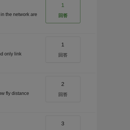
1
 in the network are
回答
1
d only link
回答
2
ow fly distance
回答
3