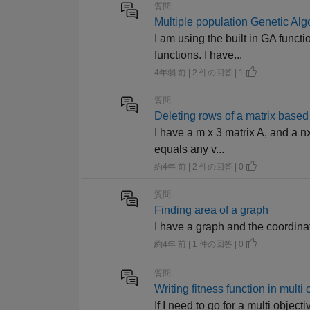
質問
Multiple population Genetic Alg
I am using the built in GA funct
functions. I have...
4年弱 前 | 2 件の回答 | 1
質問
Deleting rows of a matrix based
I have a m x 3 matrix A, and a nx
equals any v...
約4年 前 | 2 件の回答 | 0
質問
Finding area of a graph
I have a graph and the coordinat
約4年 前 | 1 件の回答 | 0
質問
Writing fitness function in multi
If I need to go for a multi objec