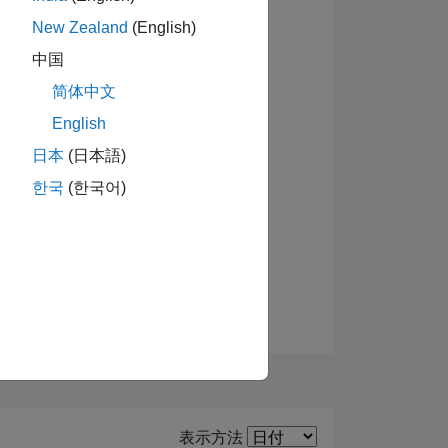
New Zealand
(English)
バッジを表示
中国
简体中文
ーショ
English
日本
(日本語)
한국
(한국어)
Filter2
表示方法