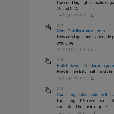
How do I highlight specific edge
16 and 8-15....
6年弱 前 | 3 件の回答 | 0
質問
Node Pair list from a graph
How can I get a matrix of node p
would be : ...
6年弱 前 | 1 件の回答 | 0
質問
Path between 2 nodes in a gra
How to check if a path exists b
6年弱 前 | 2 件の回答 | 1
質問
Compiling matlab code for the c
I am using 2015b version of ma
computer. The basic require...
9年以上 前 | 1 件の回答 | 0