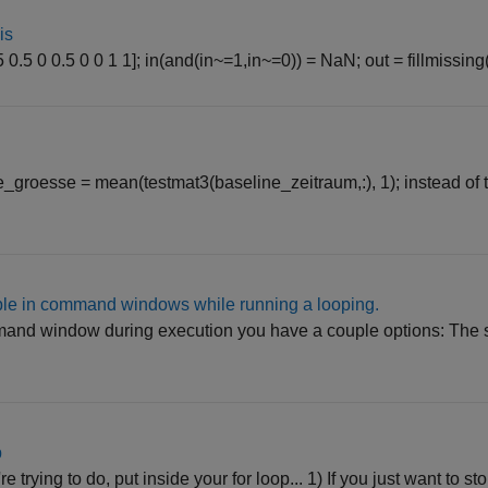
is
.5 0.5 0 0.5 0 0 1 1]; in(and(in~=1,in~=0)) = NaN; out = fillmissing(i
e_groesse = mean(testmat3(baseline_zeitraum,:), 1); instead of t
iable in command windows while running a looping.
mmand window during execution you have a couple options: The s
p
rying to do, put inside your for loop... 1) If you just want to sto