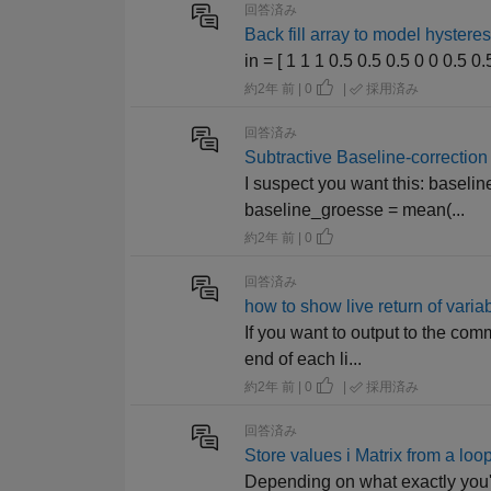
回答済み
Back fill array to model hysteres
in = [ 1 1 1 0.5 0.5 0.5 0 0 0.5 0
約2年 前 | 0
|
採用済み
回答済み
Subtractive Baseline-correction
I suspect you want this: baselin
baseline_groesse = mean(...
約2年 前 | 0
回答済み
how to show live return of var
If you want to output to the co
end of each li...
約2年 前 | 0
|
採用済み
回答済み
Store values i Matrix from a loo
Depending on what exactly you're t