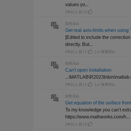
values yo...
2年以上 前 | 0
回答済み
Get real axis-limits when using "
[Edited to include the correction
directly. But...
2年以上 前 | 2
|
採用済み
回答済み
Can't open installation
...\MATLAB\R2023b\bin\matlab
2年以上 前 | 1
|
採用済み
回答済み
Get equation of the surface from 
To my knowledge you can't extra
https://www.mathworks.com/h...
2年以上 前 | 0