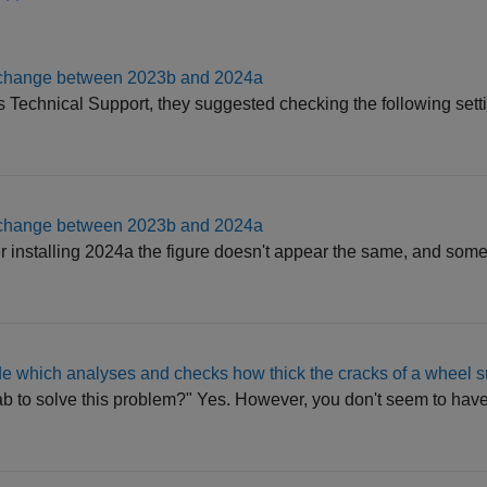
) change between 2023b and 2024a
 Technical Support, they suggested checking the following sett
) change between 2023b and 2024a
er installing 2024a the figure doesn't appear the same, and some
e which analyses and checks how thick the cracks of a wheel s
ab to solve this problem?" Yes. However, you don't seem to have 