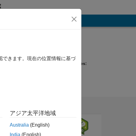
その他
Programming
Languages:
Python, MATLAB
確認できます。現在の位置情報に基づ
Spoken Languages:
English
Pronouns:
He/him
アジア太平洋地域
Australia
(English)
India
(English)