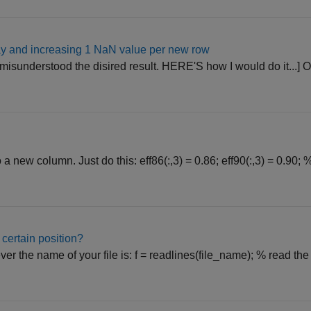
ray and increasing 1 NaN value per new row
 misunderstood the disired result. HERE'S how I would do it...] O
 a new column. Just do this: eff86(:,3) = 0.86; eff90(:,3) = 0.90; %
 certain position?
 the name of your file is: f = readlines(file_name); % read the fi