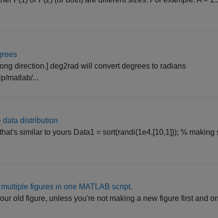
egrees
ong direction.] deg2rad will convert degrees to radians
/matlab/...
 data distribution
t's similar to yours Data1 = sort(randi(1e4,[10,1])); % making s
 multiple figures in one MATLAB script.
our old figure, unless you're not making a new figure first and on