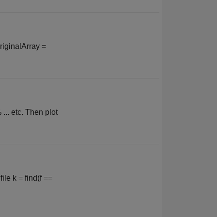
riginalArray =
 ... etc. Then plot
le k = find(f ==