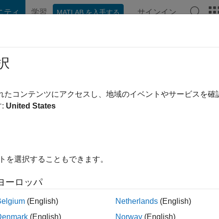
ニティ
学習
サインイン
MATLAB を入手する
hat Playground
ディスカッション
コンテスト
ブログ
投稿
択
guerra
|
2019 年からアクティブ
されたコンテンツにアクセスし、地域のイベントやサービスを
ing:
0
:
United States
イトを選択することもできます。
ント
ヨーロッパ
Belgium
(English)
Netherlands
(English)
ランク
Denmark
(English)
Norway
(English)