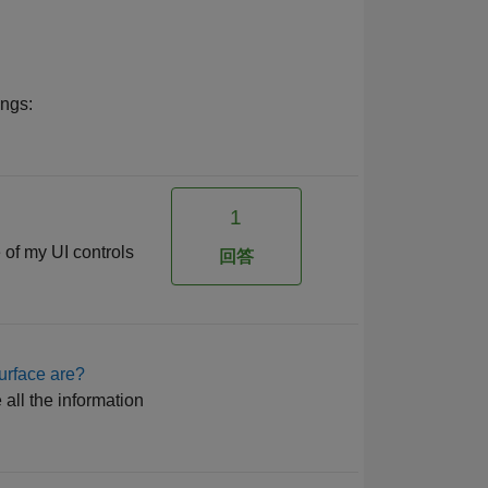
ings:
1
 of my UI controls
回答
urface are?
all the information