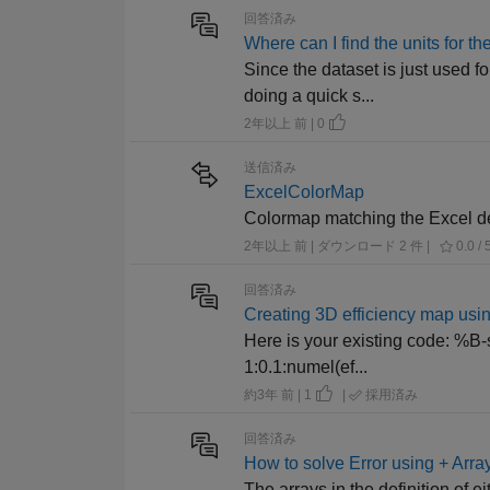
回答済み
Where can I find the units for t
Since the dataset is just used f
doing a quick s...
2年以上 前 | 0
送信済み
ExcelColorMap
Colormap matching the Excel de
2年以上 前 | ダウンロード 2 件 |
0.0 / 
回答済み
Creating 3D efficiency map usin
Here is your existing code: %B-sp
1:0.1:numel(ef...
約3年 前 | 1
|
採用済み
回答済み
How to solve Error using + Array
The arrays in the definition of ei