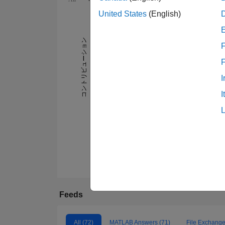
United States
(English)
11
16
-2
-1
-4
1
3
5
7
9
14
12
コントリビューション
F
10
8
10
6
I
4
I
2
0
12/19
06/20
12/20
06/21
12/21
06/22
06/23
12/23
06/24
12/24
06/25
12/25
06/19
01/20
08/20
03/21
10/21
05/
Feeds
All (72)
MATLAB Answers (71)
File Exchange