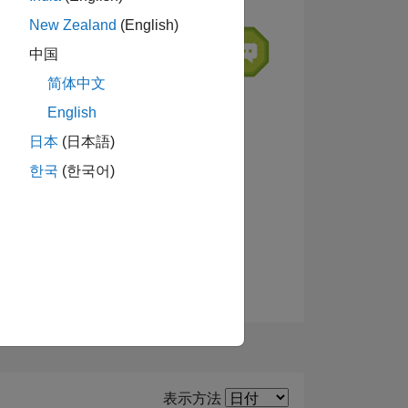
New Zealand
(English)
中国
简体中文
ーショ
English
日本
(日本語)
한국
(한국어)
バッジを表示
Filter2
表示方法