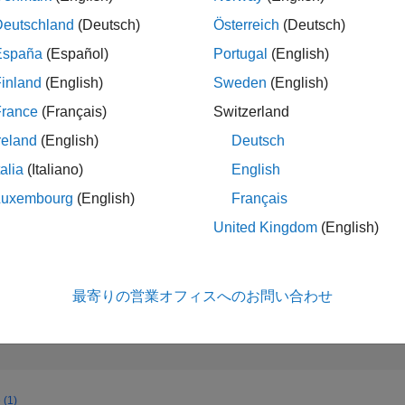
379
of 302,023
Deutschland
(Deutsch)
Österreich
(Deutsch)
España
(Español)
Portugal
(English)
評判
219
inland
(English)
Sweden
(English)
コントリビュ
France
(Français)
Switzerland
ン
reland
(English)
Deutsch
3
質問
68
回答
talia
(Italiano)
English
回答採用率
Luxembourg
(English)
Français
66.67%
22
12/22
L
07/23
02/24
09/24
04/25
11/25
06/26
United Kingdom
(English)
タイムライン
獲得投票数
38
最寄りの営業オフィスへのお問い合わせ
 (1)