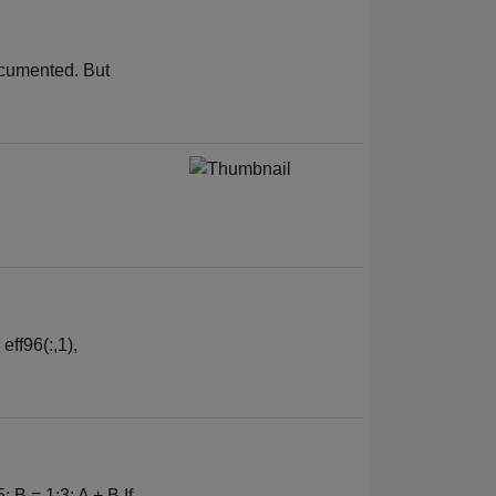
documented. But
eff96(:,1),
; B = 1:3; A + B If