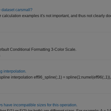
he dataset carsmall?
or calculation examples it's not important, and thus not clearly 
fault Conditional Formatting 3-Color Scale.
5
g interpolation.
line interpolation eff96_spline(:,1) = spline(1:numel(eff96(:,1)), 
s have incompatible sizes for this operation.
ther F(1) or F(2) (or both) are different sizes. For example: A = 1:5