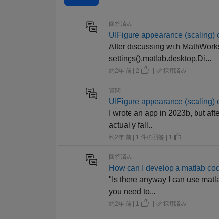
回答済み
UIFigure appearance (scaling
After discussing with MathWorks
settings().matlab.desktop.Di...
約2年 前 | 2
|
採用済み
質問
UIFigure appearance (scaling
I wrote an app in 2023b, but aft
actually fall...
約2年 前 | 1 件の回答 | 1
回答済み
How can I develop a matlab cod
"Is there anyway I can use matl
you need to...
約2年 前 | 1
|
採用済み