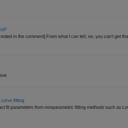
inf"
 noted in the comment] From what I can tell, no, you can't get tha
.exe
curve fitting
ct fit parameters from nonparametric fitting methods such as L