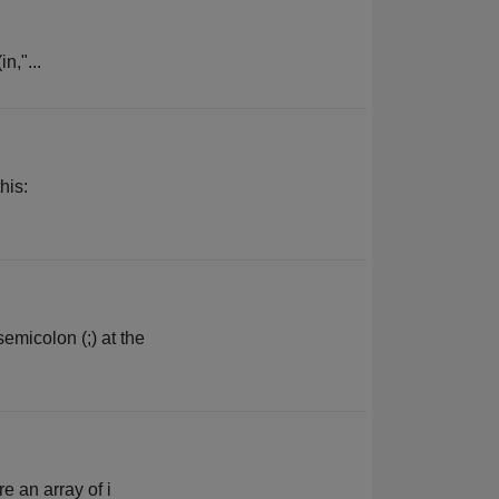
n,"...
his:
emicolon (;) at the
re an array of i