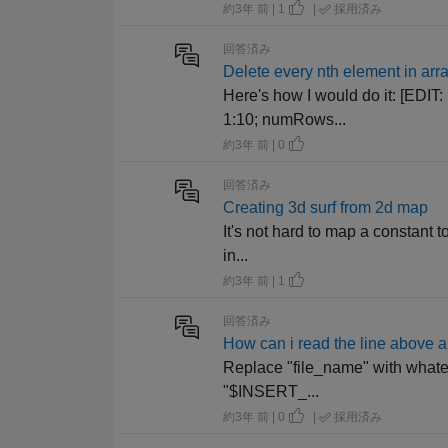
約3年 前 | 1
|
採用済み
回答済み
Delete every nth element in ar
Here's how I would do it: [EDIT:
1:10; numRows...
約3年 前 | 0
回答済み
Creating 3d surf from 2d map
It's not hard to map a constant to
in...
約3年 前 | 1
回答済み
How can i read the line above a
Replace "file_name" with whatever
"$INSERT_...
約3年 前 | 0
|
採用済み