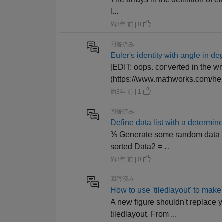
l...
約3年 前 | 0
回答済み
Euler's identity with angle in d
[EDIT: oops. converted in the wr
(https://www.mathworks.com/help
約3年 前 | 1
回答済み
Define data list with a determine
% Generate some random data tha
sorted Data2 = ...
約3年 前 | 0
回答済み
How to use 'tiledlayout' to make
A new figure shouldn't replace y
tiledlayout. From ...