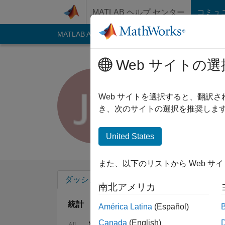
コンテンツへスキップ
MATLAB ヘルプ センター
コミュ
MATLAB Answers
File Exchange
Cody
AI C
Web サイトの選
Joe Vinci
Last seen: 約1年 前
Web サイトを選択すると、翻訳
Followers:
0
Follow
き、次のサイトの選択を推奨します
Follow
United States
また、以下のリストから Web サ
ダッシュボード
バッジ
エンドースメ
南北アメリカ
統計
América Latina
(Español)
Canada
(English)
MATLAB Answers
File Exchange
All