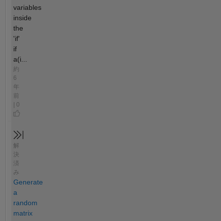
variables
inside
the
'if'
if
a(i...
約
6
年
前
| 0
解
決
済
み
Generate
a
random
matrix