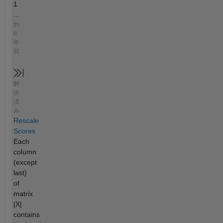
1
...
約
6
年
前
解
決
済
み
Rescale
Scores
Each
column
(except
last)
of
matrix
|X|
contains