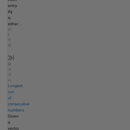
entry
Aij
is
either...
約
6
年
前
解
決
済
み
Longest
run
of
consecutive
numbers
Given
a
vector