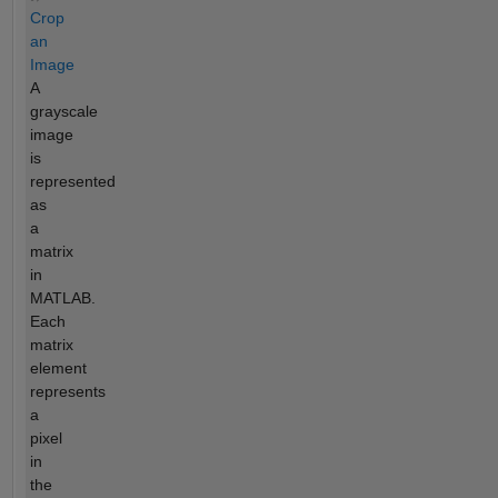
Crop
an
Image
A
grayscale
image
is
represented
as
a
matrix
in
MATLAB.
Each
matrix
element
represents
a
pixel
in
the