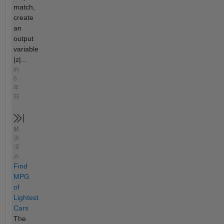
match,
create
an
output
variable
|z|...
約
6
年
前
解
決
済
み
Find
MPG
of
Lightest
Cars
The