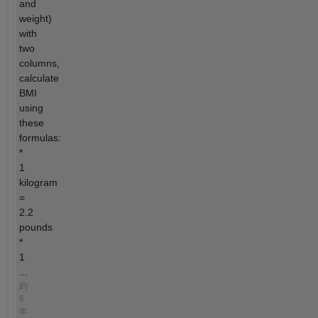
and
weight)
with
two
columns,
calculate
BMI
using
these
formulas:
*
1
kilogram
=
2.2
pounds
*
1
...
約
6
年