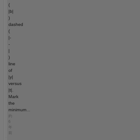
(
|b|
)
dashed
(
|-
-
|
)
line
of
|y|
versus
|t|.
Mark
the
minimum...
約
6
年
前