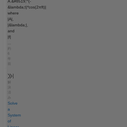
A.&#8519;^(-
&lambda;t)*cos(2πft)|
where
|A|,
|&lambda;|,
and
|f|
...
約
6
年
前
解
決
済
み
Solve
a
System
of
Linear