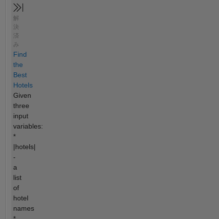
解
決
済
み
Find
the
Best
Hotels
Given
three
input
variables:
*
|hotels|
-
a
list
of
hotel
names
*