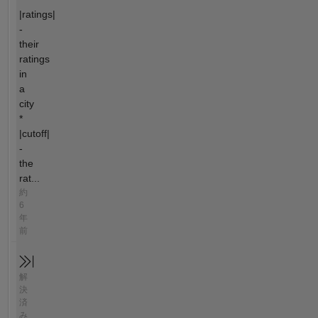
|ratings|
-
their
ratings
in
a
city
*
|cutoff|
-
the
rat...
約
6
年
前
解
決
済
み