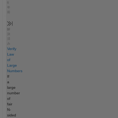
6
年
前
解
決
済
み
Verify
Law
of
Large
Numbers
If
a
large
number
of
fair
N-
sided