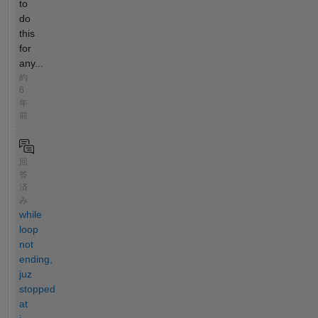
to
do
this
for
any...
約
6
年
前
回
答
済
み
while
loop
not
ending,
juz
stopped
at