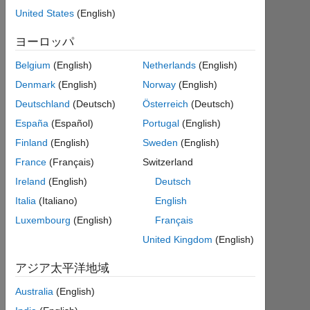
|
United States
(English)
2016
年
ヨーロッパ
か
ら
Belgium
(English)
Netherlands
(English)
ア
Denmark
(English)
Norway
(English)
ク
Deutschland
(Deutsch)
Österreich
(Deutsch)
テ
ィ
España
(Español)
Portugal
(English)
ブ
Finland
(English)
Sweden
(English)
France
(Français)
Switzerland
Followers:
0
Ireland
(English)
Deutsch
Italia
(Italiano)
English
Following:
Luxembourg
(English)
Français
0
United Kingdom
(English)
Follow
アジア太平洋地域
メ
Australia
(English)
ッ
セ