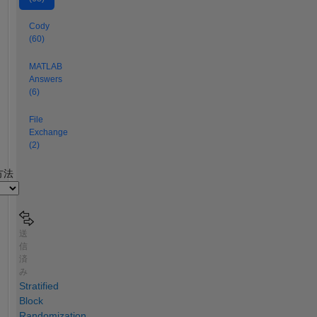
Cody
(60)
MATLAB
Answers
(6)
File
Exchange
(2)
2
方法
送
信
済
み
Stratified
Block
Randomization