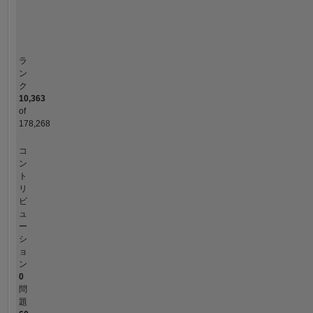
タイムライン
ラ
ン
ク
10,363
of
178,268
コ
ン
ト
リ
ビ
ュ
ー
シ
ョ
ン
0
問
題