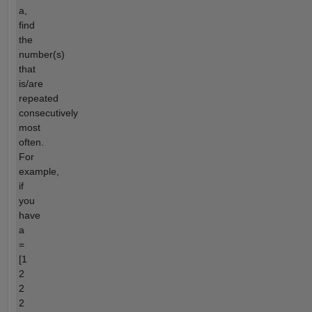
a,
find
the
number(s)
that
is/are
repeated
consecutively
most
often.
For
example,
if
you
have
a
=
[1
2
2
2