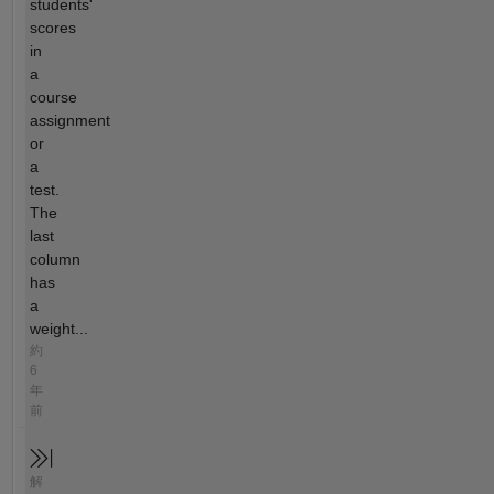
students'
scores
in
a
course
assignment
or
a
test.
The
last
column
has
a
weight...
約
6
年
前
解