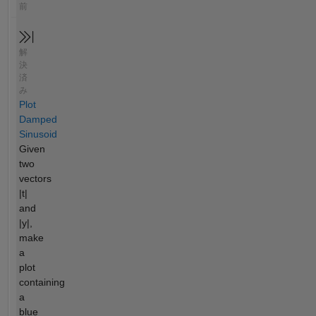
前
解
決
済
み
Plot
Damped
Sinusoid
Given
two
vectors
|t|
and
|y|,
make
a
plot
containing
a
blue