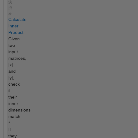
決
済
み
Calculate
Inner
Product
Given
two
input
matrices,
|x|
and
|y|,
check
if
their
inner
dimensions
match.
*
If
they