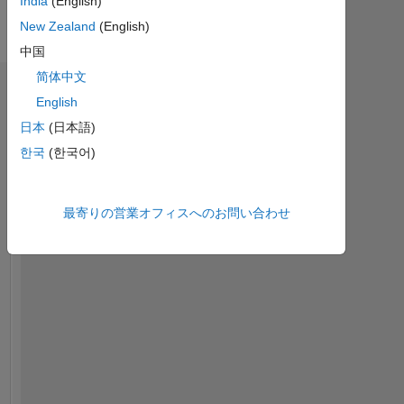
India
(English)
ー
ジ
New Zealand
(English)
中国
简体中文
ダッシュボード
English
日本
(日本語)
統
計
한국
(한국어)
Cody
MATLAB Answers
File Exchange
All
最寄りの営業オフィスへのお問い合わせ
-10
50
-5
45
40
コントリビューション
35
30
25
10
20
15
10
5
0
10/17
11/18
12/19
01/21
02/22
03/23
04/24
05/25
06/26
11/17
01/19
03/20
05/21
07/22
09/23
11/24
09/16
01/18
05/19
09/20
01/22
L
05/23
09/24
01/26