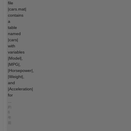
file
|cars.mat|
contains
a
table
named
|cars|
with
variables
|Model|,
|MPG|,
|Horsepower|,
|Weight|,
and
|Acceleration|
for
...
約
6
年
前