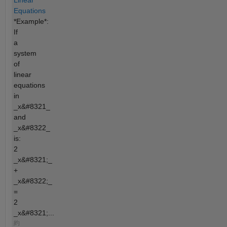
Equations
*Example*:
If
a
system
of
linear
equations
in
_x&#8321_
and
_x&#8322_
is:
2
_x&#8321;_
+
_x&#8322;_
=
2
_x&#8321;...
約