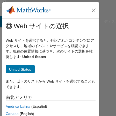
コンテンツへスキップ
Community
Profile
B Answers
File Exchange
Cody
AI Chat Playground
ディス
Web サイトの選択
Web サイトを選択すると、翻訳されたコンテンツにア
クセスし、地域のイベントやサービスを確認できま
Bjarke
す。現在の位置情報に基づき、次のサイトの選択を推
奨します:
United States
Skogstad
Larsen
United States
Aalborg
また、以下のリストから Web サイトを選択することも
University
できます。
Last
南北アメリカ
seen:
América Latina
(Español)
約3
年 前
Canada
(English)