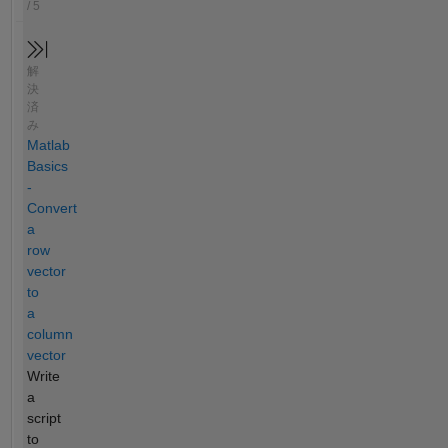
/ 5
解
決
済
み
Matlab
Basics
-
Convert
a
row
vector
to
a
column
vector
Write
a
script
to