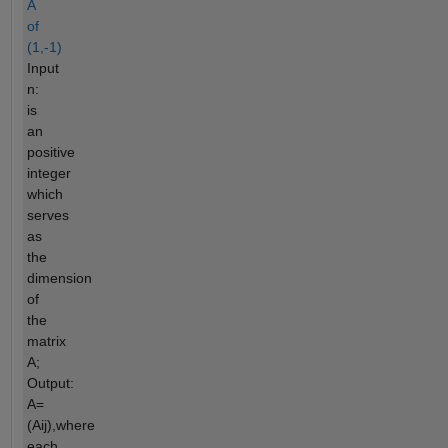
A
of
(1,-1)
Input
n:
is
an
positive
integer
which
serves
as
the
dimension
of
the
matrix
A;
Output:
A=
(Aij),where
each