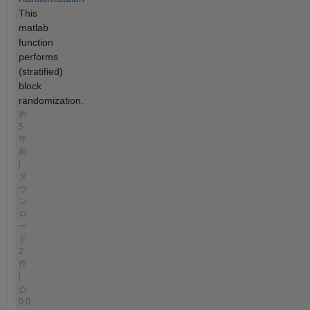
This
matlab
function
performs
(stratified)
block
randomization.
約
5
年
前
|
ダ
ウ
ン
ロ
ー
ド
2
件
|
0.0