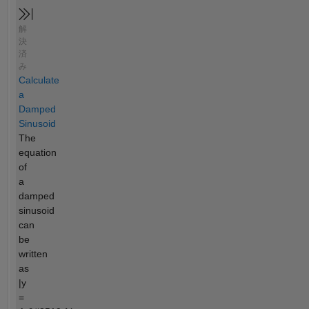
解
決
済
み
Calculate
a
Damped
Sinusoid
The
equation
of
a
damped
sinusoid
can
be
written
as
|y
=