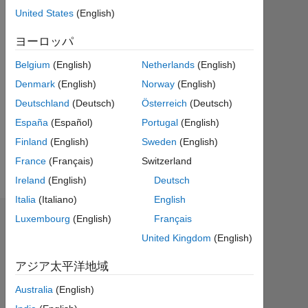
Followers:
United States
(English)
0
ヨーロッパ
Following:
0
Belgium
(English)
Netherlands
(English)
Denmark
(English)
Norway
(English)
Deutschland
(Deutsch)
Österreich
(Deutsch)
Follow
España
(Español)
Portugal
(English)
メ
ッ
Finland
(English)
Sweden
(English)
セ
ー
France
(Français)
Switzerland
ジ
Ireland
(English)
Deutsch
Italia
(Italiano)
English
Luxembourg
(English)
Français
ダッシュボード
United Kingdom
(English)
Feeds
アジア太平洋地域
Australia
(English)