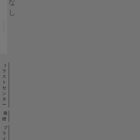
な
し
ト
ラ
ス
ト
セ
ン
タ
ー
商
標
プ
ラ
イ