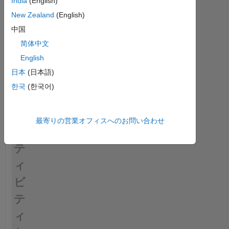
India
(English)
New Zealand
(English)
中国
简体中文
English
日本
(日本語)
한국
(한국어)
ア
最寄りの営業オフィスへのお問い合わせ
ク
テ
ィ
ビ
テ
ィ