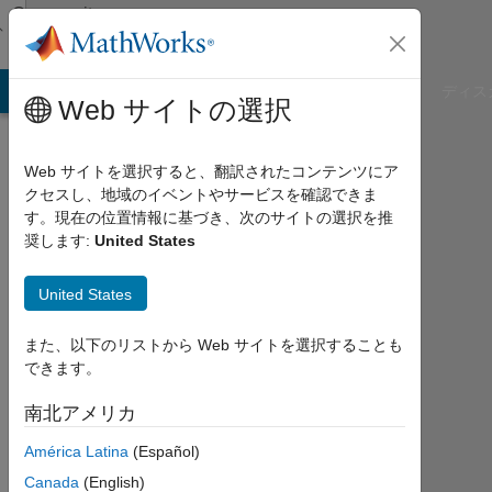
コンテンツへスキップ
Community
Profile
B Answers
File Exchange
Cody
AI Chat Playground
ディス
Web サイトの選択
Web サイトを選択すると、翻訳されたコンテンツにア
クセスし、地域のイベントやサービスを確認できま
す。現在の位置情報に基づき、次のサイトの選択を推
奨します:
United States
United States
また、以下のリストから Web サイトを選択することも
Albertus
できます。
Pekerti
南北アメリカ
ITB
América Latina
(Español)
Canada
(English)