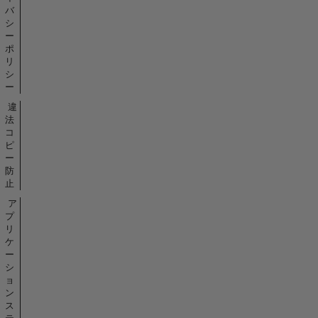
バ
シ
ー
ポ
リ
シ
ー
違
法
コ
ピ
ー
防
止
ア
プ
リ
ケ
ー
シ
ョ
ン
ス