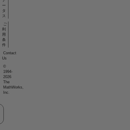
テ
ー
タ
ス
ご
利
用
条
件
Contact
Us
©
1994-
2026
The
MathWorks,
Inc.
eb サイトの選択