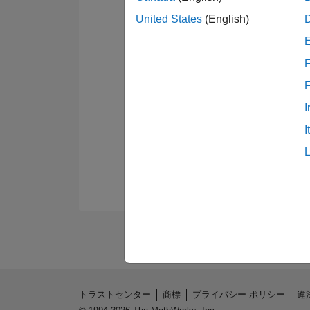
United States
(English)
F
I
I
トラストセンター
商標
プライバシー ポリシー
違