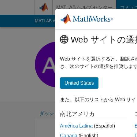
コンテンツへスキップ
MATLAB ヘルプ センター
コミュ
MATLAB Answers
File Exchange
Cody
AI C
Web サイトの選
ankita
Web サイトを選択すると、翻訳
2014 年からアクティブ
き、次のサイトの選択を推奨します
Followers:
0
Follow
United States
Follow
メッセ
また、以下のリストから Web サ
ダッシュボード
バッジ
エンドースメ
南北アメリカ
América Latina
(Español)
Canada
(English)