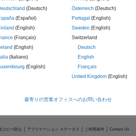
Deutschland
(Deutsch)
Österreich
(Deutsch)
España
(Español)
Portugal
(English)
inland
(English)
Sweden
(English)
France
(Français)
Switzerland
reland
(English)
Deutsch
talia
(Italiano)
English
Luxembourg
(English)
Français
No Endorsements received
United Kingdom
(English)
最寄りの営業オフィスへのお問い合わせ
法コピー防止
アプリケーション ステータス
ご利用条件
Contact Us