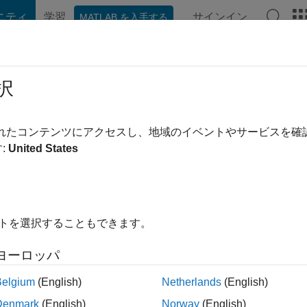
ニティ
学習
サインイン
MATLAB を入手する
hat Playground
ディスカッション
コンテスト
ブログ
投稿
択
されたコンテンツにアクセスし、地域のイベントやサービスを
:
United States
ing:
0
ージ
イトを選択することもできます。
ント
ヨーロッパ
Belgium
(English)
Netherlands
(English)
Please
login
to endorse this person in a skill
Denmark
(English)
Norway
(English)