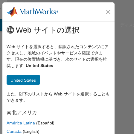
コンテンツへスキップ
Community
Profile
B Answers
File Exchange
Cody
AI Chat Playground
ディス
Web サイトの選択
Web サイトを選択すると、翻訳されたコンテンツにア
クセスし、地域のイベントやサービスを確認できま
ankita
す。現在の位置情報に基づき、次のサイトの選択を推
奨します:
United States
2014
年
United States
か
ら
また、以下のリストから Web サイトを選択することも
ア
できます。
ク
テ
南北アメリカ
ィ
América Latina
(Español)
ブ
Canada
(English)