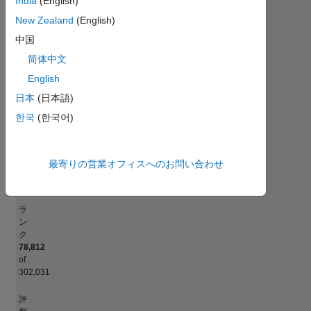
India
(English)
-2
-1
6
5
New Zealand
(English)
4
コントリビューション
中国
简体中文
3
L
English
2
日本
(日本語)
1
한국
(한국어)
0
07/15
11/16
03/18
07/19
03/22
07/23
11/24
03/26
09/15
03/17
09/18
03/20
09/21
03/23
09/24
03/14
11/15
07/17
03/19
11/20
L
07/22
03/24
11/25
最寄りの営業オフィスへのお問い合わせ
タイムライン
ラ
ン
ク
78,812
of
302,031
評