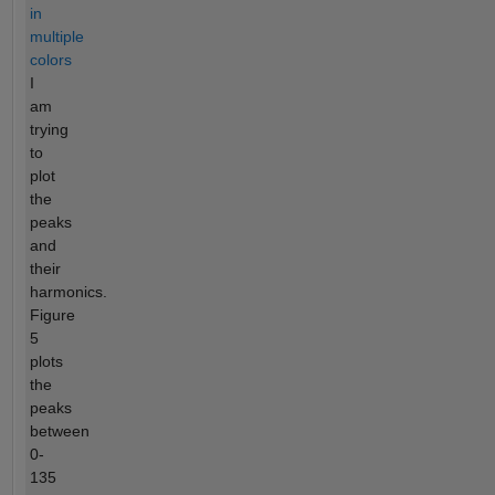
in
multiple
colors
I
am
trying
to
plot
the
peaks
and
their
harmonics.
Figure
5
plots
the
peaks
between
0-
135