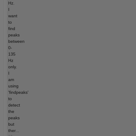
Hz.
I
want
to
find
peaks
between
0-
135
Hz
only.
I
am
using
'findpeaks'
to
detect
the
peaks
but
ther...