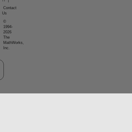
Contact
Us
©
1994-
2026
The
MathWorks,
Inc.
eb サイトの選択