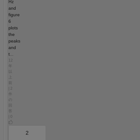
Hz
and
figure
6
plots
the
peaks
and
t...
12
年
以
上
前
| 2
件
の
回
答
| 0
2