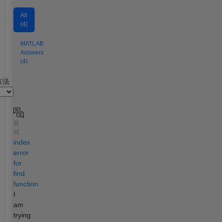
All
(4)
MATLAB
Answers
(4)
2
方法
質
問
index
error
for
find
function
I
am
trying