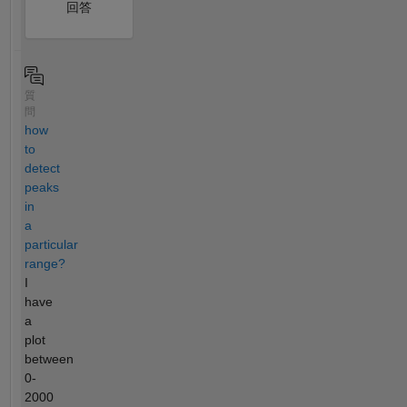
回答
質
問
how
to
detect
peaks
in
a
particular
range?
I
have
a
plot
between
0-
2000