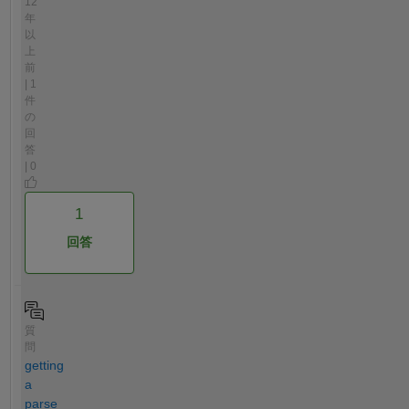
12
年
以
上
前
| 1
件
の
回
答
| 0
1
回答
質
問
getting
a
parse