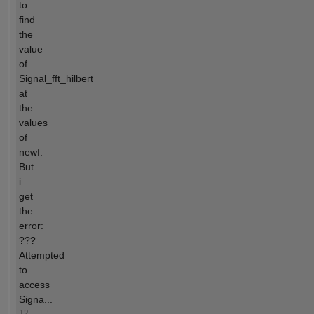
to
find
the
value
of
Signal_fft_hilbert
at
the
values
of
newf.
But
i
get
the
error:
???
Attempted
to
access
Signa...
12