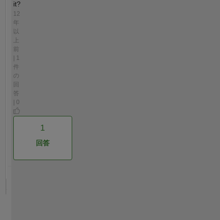
it?
12
年
以
上
前
| 1
件
の
回
答
| 0
1
回答