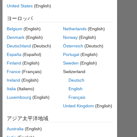
Followers:
United States
(English)
0
ヨーロッパ
Following:
0
Belgium
(English)
Netherlands
(English)
Denmark
(English)
Norway
(English)
Follow
Deutschland
(Deutsch)
Österreich
(Deutsch)
España
(Español)
Portugal
(English)
メ
ッ
Finland
(English)
Sweden
(English)
セ
ー
ジ
France
(Français)
Switzerland
Ireland
(English)
Deutsch
Italia
(Italiano)
English
Luxembourg
(English)
Français
ダッシュボード
United Kingdom
(English)
統
計
アジア太平洋地域
MATLAB Answers
Australia
(English)