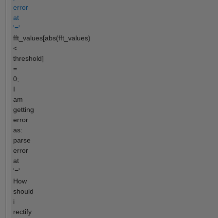
error
at
'='
fft_values[abs(fft_values)
<
threshold]
=
0;
I
am
getting
error
as:
parse
error
at
'='.
How
should
i
rectify