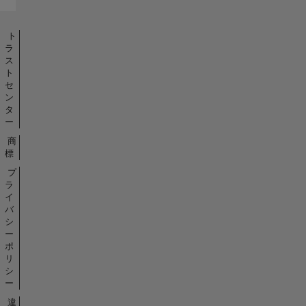
ト
ラ
ス
ト
セ
ン
タ
ー
商
標
プ
ラ
イ
バ
シ
ー
ポ
リ
シ
ー
違