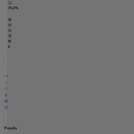
75.0%
獲
得
投
票
数
0
バ
ッ
ジ
を
表
示
Feeds