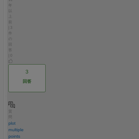
年
以
上
前
| 3
件
の
回
答
| 0
3
回答
質
問
plot
multiple
points