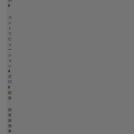
判
0
コ
ン
ト
リ
ビ
ュ
ー
シ
ョ
ン
4
質
問
0
回
答
回
答
採
用
率