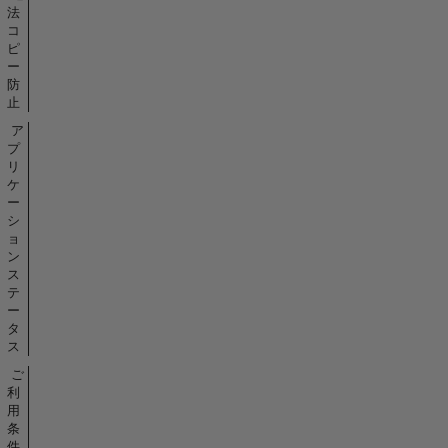
法
コ
ピ
ー
防
止
ア
プ
リ
ケ
ー
シ
ョ
ン
ス
テ
ー
タ
ス
ご
利
用
条
件