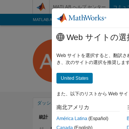
コンテンツへスキップ
MATLAB ヘルプ センター
コミュ
MATLAB Answers
File Exchange
Cody
AI C
Web サイトの選
Adam Ca
Last seen: 8ヶ月 前
Web サイトを選択すると、翻訳
Followers:
0
Follow
き、次のサイトの選択を推奨します
Follow
United States
また、以下のリストから Web サ
ダッシュボード
バッジ
エンドースメ
南北アメリカ
統計
América Latina
(Español)
Canada
(English)
MATLAB Answers
File Exchange
Cody
All