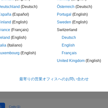
16,033
of 302,025
Deutschland
(Deutsch)
Österreich
(Deutsch)
España
(Español)
Portugal
(English)
評判
2
inland
(English)
Sweden
(English)
コントリビュ
France
(Français)
Switzerland
ン
reland
(English)
Deutsch
1
質問
1
回答
talia
(Italiano)
English
回答採用率
Luxembourg
(English)
Français
100.0%
03/24
L
07/24
11/24
03/25
07/25
11/25
03/26
07/26
United Kingdom
(English)
タイムライン
獲得投票数
1
最寄りの営業オフィスへのお問い合わせ
)
Cody (1)