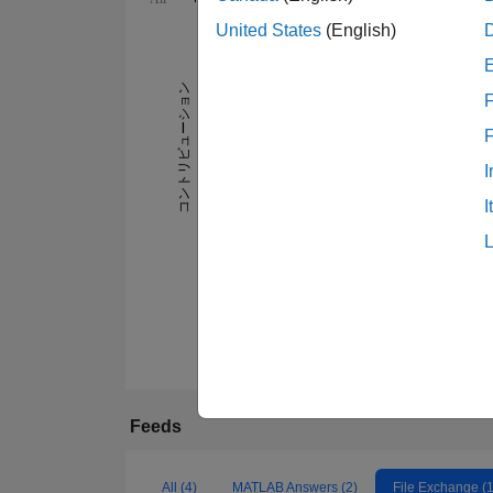
United States
(English)
-2
-1
3
2
コントリビューション
F
L
1
I
I
0
03/22
07/22
11/22
03/23
07/23
11/23
Feeds
All (4)
MATLAB Answers (2)
File Exchange (1