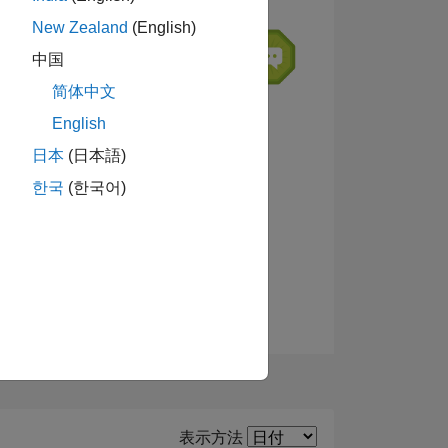
New Zealand
(English)
中国
简体中文
ーショ
English
バッジを表示
日本
(日本語)
한국
(한국어)
Filter2
表示方法