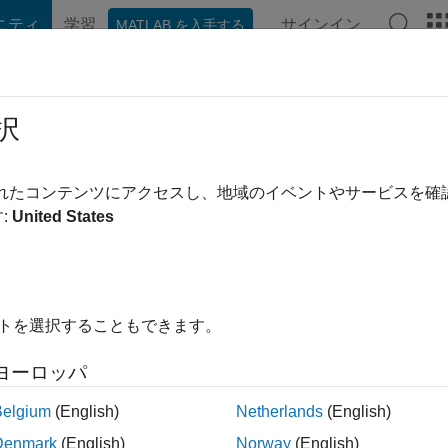
ニティ
学習
サインイン
MATLAB を入手する
hat Playground
ディスカッション
コンテスト
ブログ
投稿
択
mpos
|
2022 年からアクティブ
されたコンテンツにアクセスし、地域のイベントやサービスを
ing:
0
:
United States
イトを選択することもできます。
ント
ヨーロッパ
Belgium
(English)
Netherlands
(English)
ランク
Denmark
(English)
Norway
(English)