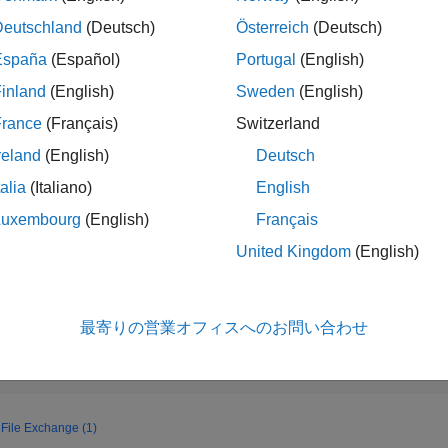
ランク
39,155
Deutschland
(Deutsch)
Österreich
(Deutsch)
of 178,223
España
(Español)
Portugal
(English)
コントリビュ
inland
(English)
Sweden
(English)
ン
0
問題
France
(Français)
Switzerland
11
解答
reland
(English)
Deutsch
スコア
talia
(Italiano)
English
120
Luxembourg
(English)
Français
バッジ数
United Kingdom
(English)
1
04/20
02/21
L
12/21
10/22
08/23
06/24
04/25
02/26
タイムライン
最寄りの営業オフィスへのお問い合わせ
File Exchange (1)