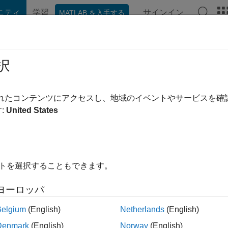
ニティ
学習
サインイン
MATLAB を入手する
hat Playground
ディスカッション
コンテスト
ブログ
投稿
択
imin Rahman
前
|
2015 年からアクティブ
されたコンテンツにアクセスし、地域のイベントやサービスを
ing:
0
:
United States
ージ
s: Robotics
イトを選択することもできます。
ヨーロッパ
ント
Belgium
(English)
Netherlands
(English)
Denmark
(English)
Norway
(English)