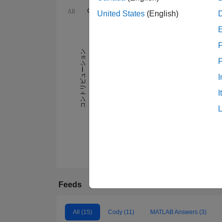
Cody
MATLAB Answers
File Exchange
All
United States
(English)
-2
-1
9
8
F
7
コントリビューション
6
5
I
L
4
3
I
2
1
0
01/16
10/16
07/17
04/18
01/19
10/19
07/20
04/21
01/22
07/23
04/24
01/25
10/25
07/26
04/15
02/16
12/16
10/17
08/18
06/19
Feeds
All (15)
Cody (11)
MATLAB Answers (3)