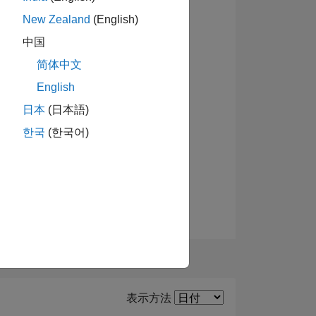
New Zealand
(English)
中国
バッジを表示
ーショ
简体中文
English
日本
(日本語)
한국
(한국어)
Filter2
表示方法