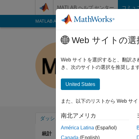
コンテンツへスキップ
MATLAB ヘルプ センター
コミュ
MATLAB Answers
File Exchange
Cody
AI C
Web サイトの選
Md. Muha
Last seen: 2年以上 
Web サイトを選択すると、翻訳
Followers:
0
Follow
き、次のサイトの選択を推奨します
Follow
メッセ
United States
Professional Interest
また、以下のリストから Web サ
南北アメリカ
ダッシュボード
バッジ
エンドースメ
América Latina
(Español)
統計
Canada
(English)