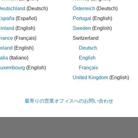
Deutschland
(Deutsch)
Österreich
(Deutsch)
España
(Español)
Portugal
(English)
inland
(English)
Sweden
(English)
France
(Français)
Switzerland
reland
(English)
Deutsch
talia
(Italiano)
English
No Badges Earned
Luxembourg
(English)
Français
United Kingdom
(English)
最寄りの営業オフィスへのお問い合わせ
法コピー防止
アプリケーション ステータス
ご利用条件
Contact Us