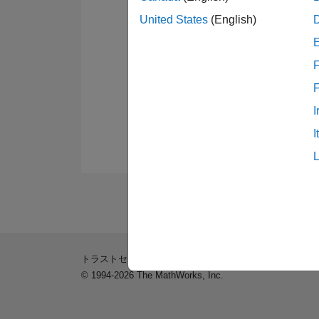
United States
(English)
F
I
I
トラストセンター
商標
プライバシー ポリシー
違
© 1994-2026 The MathWorks, Inc.