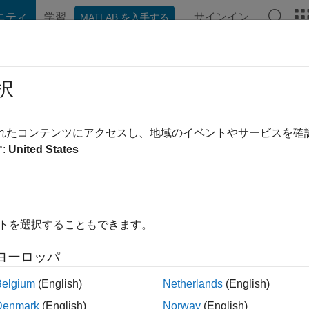
ニティ
学習
サインイン
MATLAB を入手する
hat Playground
ディスカッション
コンテスト
ブログ
投稿
択
前
|
2024 年からアクティブ
されたコンテンツにアクセスし、地域のイベントやサービスを
ing:
0
:
United States
イトを選択することもできます。
ント
ヨーロッパ
Belgium
(English)
Netherlands
(English)
Denmark
(English)
Norway
(English)