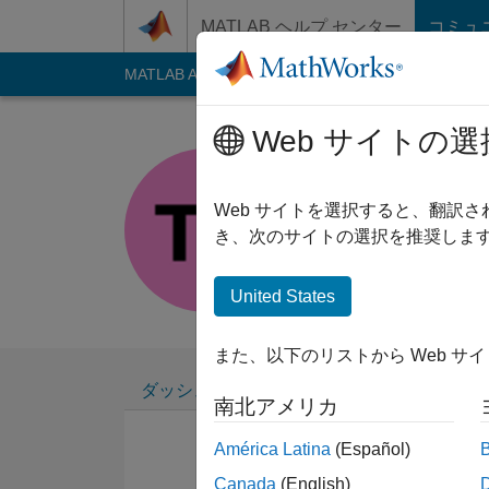
コンテンツへスキップ
MATLAB ヘルプ センター
コミュ
MATLAB Answers
File Exchange
Cody
AI C
Web サイトの選
Trulyse
Last seen: 2年以上 
Web サイトを選択すると、翻訳
Followers:
0
Follow
き、次のサイトの選択を推奨します
Follow
United States
また、以下のリストから Web サ
ダッシュボード
バッジ
エンドースメ
南北アメリカ
América Latina
(Español)
Canada
(English)