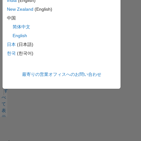
India
(English)
す
MATLAB
New Zealand
(English)
Answers
べ
中国
バッジ
て
简体中文
English
日本
(日本語)
한국
(한국어)
First Answer
24 Aug 2022
最寄りの営業オフィスへのお問い合わせ
す
べ
て
表
示
バ
ッ
ジ