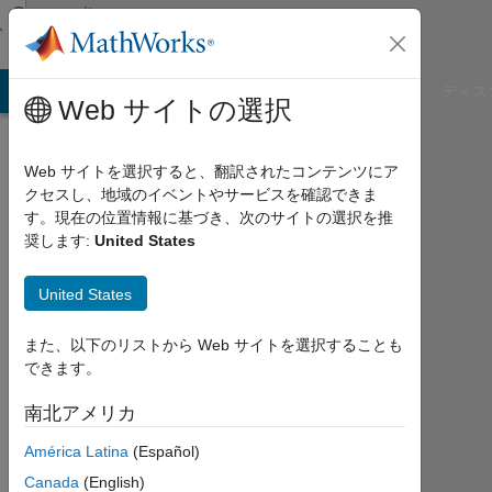
コンテンツへスキップ
Community
Profile
B Answers
File Exchange
Cody
AI Chat Playground
ディス
Web サイトの選択
Web サイトを選択すると、翻訳されたコンテンツにア
クセスし、地域のイベントやサービスを確認できま
Ioannis
す。現在の位置情報に基づき、次のサイトの選択を推
奨します:
United States
Last
seen:
United States
4年
弱 前
また、以下のリストから Web サイトを選択することも
|
できます。
2022
年
南北アメリカ
か
ら
América Latina
(Español)
ア
Canada
(English)
ク