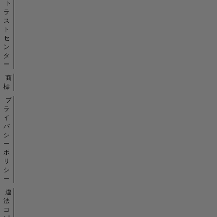
ト
ラ
ス
ト
セ
ン
タ
ー
商
標
プ
ラ
イ
バ
シ
ー
ポ
リ
シ
ー
違
法
コ