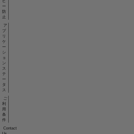
ピ
ー
防
止
ア
プ
リ
ケ
ー
シ
ョ
ン
ス
テ
ー
タ
ス
ご
利
用
条
件
Contact
Us