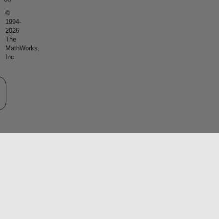
©
1994-
2026
The
MathWorks,
Inc.
eb サイトの選択