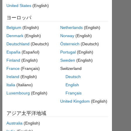
テ
United States
(English)
ィ
ブ
ヨーロッパ
Belgium
(English)
Netherlands
(English)
Followers:
0
Denmark
(English)
Norway
(English)
Deutschland
(Deutsch)
Österreich
(Deutsch)
Following:
España
(Español)
Portugal
(English)
0
Finland
(English)
Sweden
(English)
France
(Français)
Switzerland
Follow
Ireland
(English)
Deutsch
Italia
(Italiano)
English
Luxembourg
(English)
Français
バッジ
United Kingdom
(English)
Ioannis's
バ
アジア太平洋地域
ッ
ジ
Australia
(English)