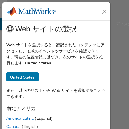
コンテンツへスキップ
Community
Profile
B Answers
File Exchange
Cody
AI Chat Playground
ディス
Web サイトの選択
Web サイトを選択すると、翻訳されたコンテンツにア
クセスし、地域のイベントやサービスを確認できま
Sourav
す。現在の位置情報に基づき、次のサイトの選択を推
奨します:
United States
Chatterjee
United States
Last
seen:
約1
また、以下のリストから Web サイトを選択することも
年 前
できます。
|
2022
南北アメリカ
年
América Latina
(Español)
か
ら
Canada
(English)