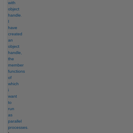
with
object
handle.
I
have
created
an
object
handle,
the
member
functions
of
which
i
want
to
run
as
parallel
processes.