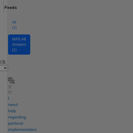
Feeds
All
(1)
MATLAB
Answers
(1)
2
方法
質
問
I
need
help
regarding
parfeval
implementation