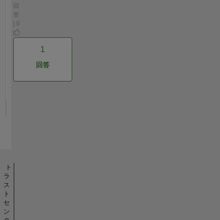
回
答
| 0
1
回答
ト
ラ
ス
ト
セ
ン