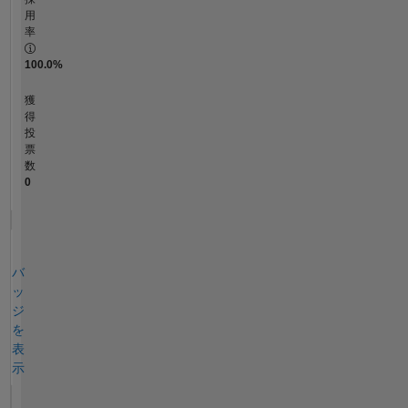
用
率
100.0%
獲
得
投
票
数
0
バ
ッ
ジ
を
表
示