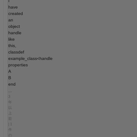
I
have
created
an
object
handle
like
this,
classdef
example_class<handle
properties
A
B
end
...
3
年
以
上
前
| 1
件
の