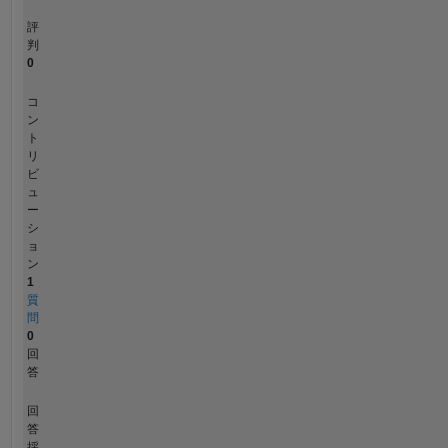
評
判
0
コ
ン
ト
リ
ビ
ュ
ー
シ
ョ
ン
1
質
問
0
回
答
回
答
採