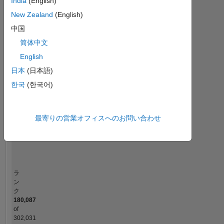
India
(English)
MATLAB Answers
New Zealand
(English)
中国
-2
-1
3
2
简体中文
コントリビューション
English
日本
(日本語)
L
1
한국
(한국어)
最寄りの営業オフィスへのお問い合わせ
0
05/23
10/23
03/24
08/24
01/25
11/25
04/26
12/22
06/23
12/23
06/24
L
12/24
06/25
12/25
06/26
タイムライン
ラ
ン
ク
180,087
of
302,031