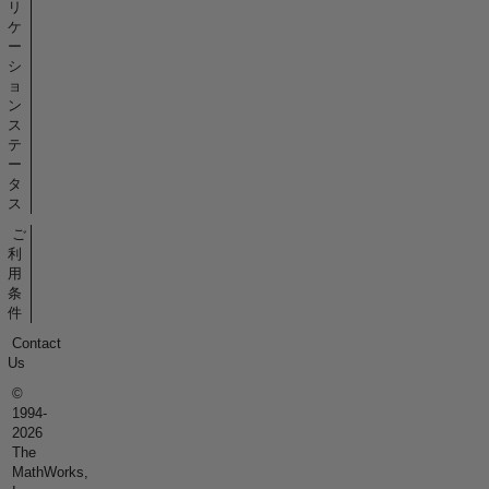
リ
ケ
ー
シ
ョ
ン
ス
テ
ー
タ
ス
ご
利
用
条
件
Contact
Us
©
1994-
2026
The
MathWorks,