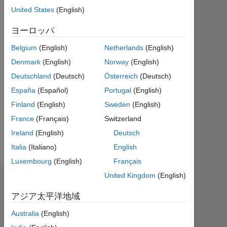
ア
United States
(English)
ク
テ
ヨーロッパ
ィ
Belgium
(English)
Netherlands
(English)
ブ
Denmark
(English)
Norway
(English)
Followers:
Deutschland
(Deutsch)
Österreich
(Deutsch)
0
España
(Español)
Portugal
(English)
Following:
Finland
(English)
Sweden
(English)
0
France
(Français)
Switzerland
Ireland
(English)
Deutsch
Follow
Italia
(Italiano)
English
Luxembourg
(English)
Français
United Kingdom
(English)
ダッシュボード
アジア太平洋地域
統
Australia
(English)
計