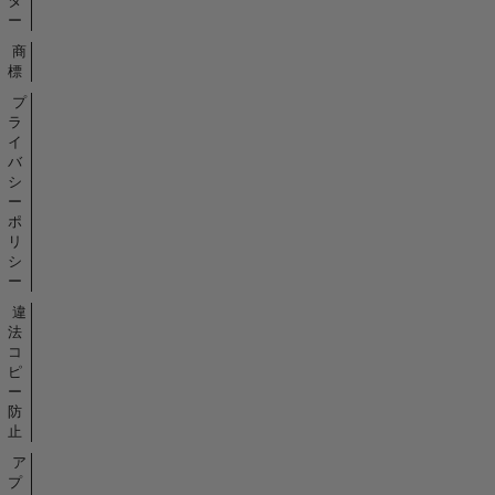
タ
ー
商
標
プ
ラ
イ
バ
シ
ー
ポ
リ
シ
ー
違
法
コ
ピ
ー
防
止
ア
プ