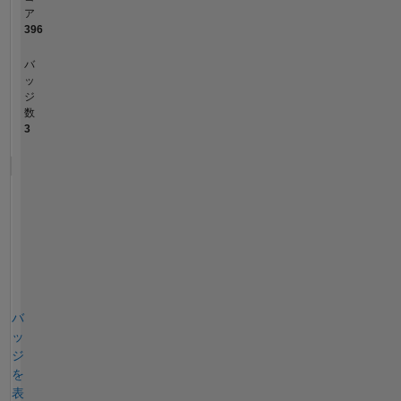
ア
396
バ
ッ
ジ
数
3
バ
ッ
ジ
を
表