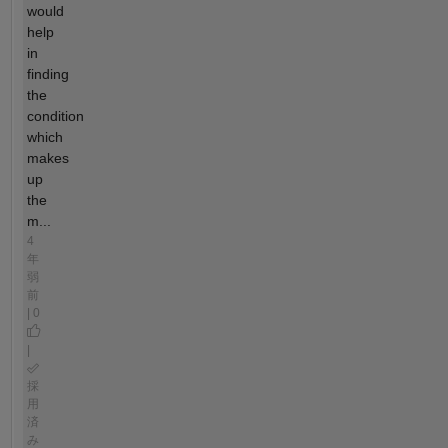
would
help
in
finding
the
condition
which
makes
up
the
m...
4
年
弱
前
| 0
|
採
用
済
み