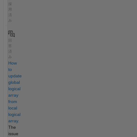
採
用
済
み
回
答
済
み
How
to
update
global
logical
array
from
local
logical
array.
The
issue