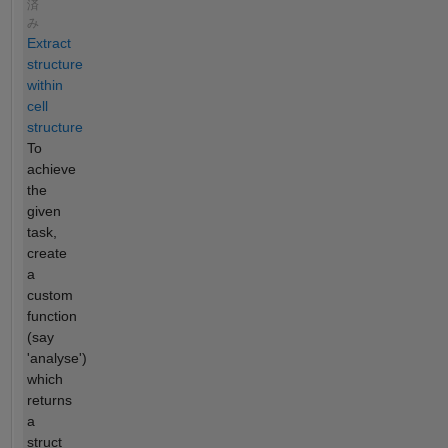
済
み
Extract
structure
within
cell
structure
To
achieve
the
given
task,
create
a
custom
function
(say
'analyse')
which
returns
a
struct