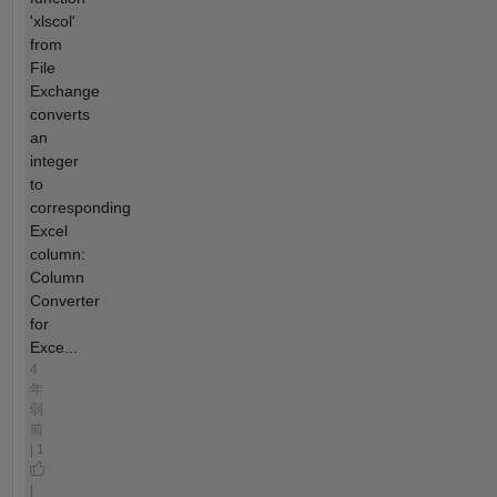
'xlscol'
from
File
Exchange
converts
an
integer
to
corresponding
Excel
column:
Column
Converter
for
Exce...
4
年
弱
前
| 1
|