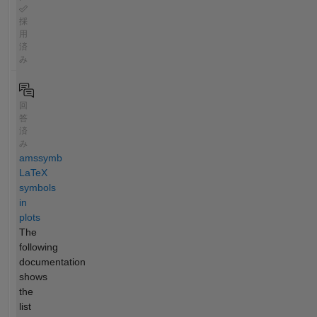
採
用
済
み
回
答
済
み
amssymb
LaTeX
symbols
in
plots
The
following
documentation
shows
the
list