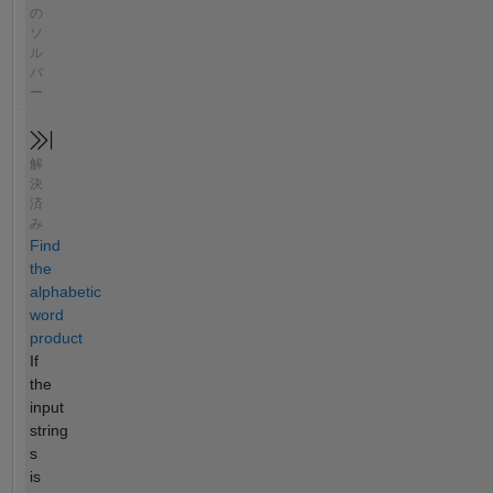
の
ソ
ル
バ
ー
解
決
済
み
Find
the
alphabetic
word
product
If
the
input
string
s
is