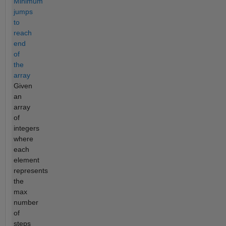
Minimum
jumps
to
reach
end
of
the
array
Given
an
array
of
integers
where
each
element
represents
the
max
number
of
steps