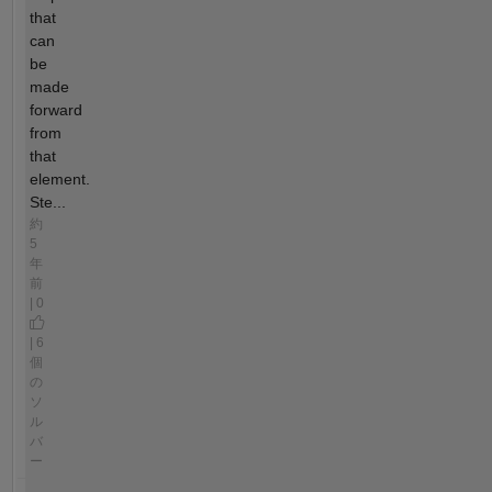
that
can
be
made
forward
from
that
element.
Ste...
約
5
年
前
| 0
| 6
個
の
ソ
ル
バ
ー