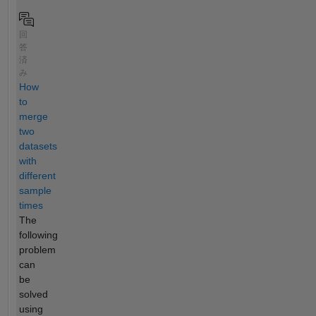
回
答
済
み
How
to
merge
two
datasets
with
different
sample
times
The
following
problem
can
be
solved
using