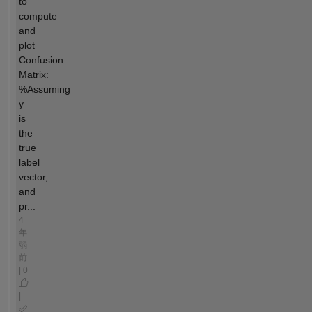
to
compute
and
plot
Confusion
Matrix:
%Assuming
y
is
the
true
label
vector,
and
pr...
4
年
弱
前
| 0
|