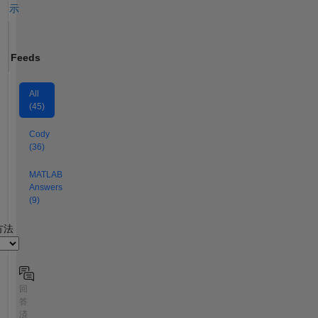
示
Feeds
All
(45)
Cody
(36)
MATLAB
Answers
(9)
2
方法
回
答
済