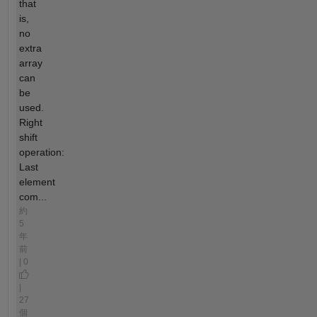
that
is,
no
extra
array
can
be
used.
Right
shift
operation:
Last
element
com...
約
5
年
前
| 0
|
27
個