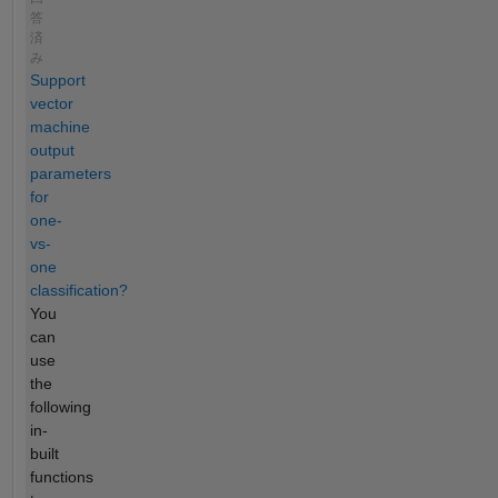
答
済
み
Support
vector
machine
output
parameters
for
one-
vs-
one
classification?
You
can
use
the
following
in-
built
functions