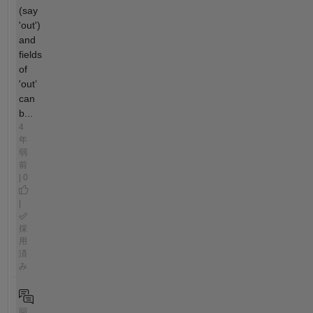
(say
'out')
and
fields
of
'out’
can
b...
4
年
弱
前
| 0
|
採
用
済
み
回