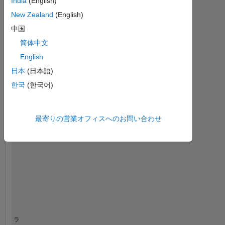
India
(English)
ダッシュボード
New Zealand
(English)
統
中国
計
简体中文
Cody
MATLAB Answers
All
English
日本
(日本語)
-10
40
-5
35
한국
(한국어)
30
コントリビューション
25
20
最寄りの営業オフィスへのお問い合わせ
10
15
10
5
0
12/21
07/22
02/23
09/23
04/24
11/24
06/25
01/26
01/22
09/22
05/23
01/24
09/24
05/25
05/21
02/22
11/22
08/23
L
05/24
02/25
11/25
08/26
タイムライン
ラ