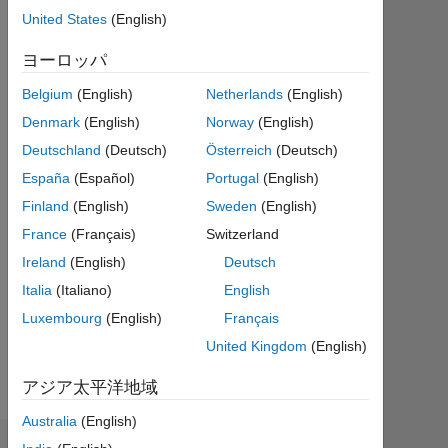
2021
United States
(English)
年
ヨーロッパ
か
ら
Belgium
(English)
Netherlands
(English)
ア
ク
Denmark
(English)
Norway
(English)
テ
Deutschland
(Deutsch)
Österreich
(Deutsch)
ィ
España
(Español)
Portugal
(English)
ブ
Finland
(English)
Sweden
(English)
Followers:
France
(Français)
Switzerland
0
Ireland
(English)
Deutsch
Following:
Italia
(Italiano)
English
0
Luxembourg
(English)
Français
United Kingdom
(English)
Follow
アジア太平洋地域
Australia
(English)