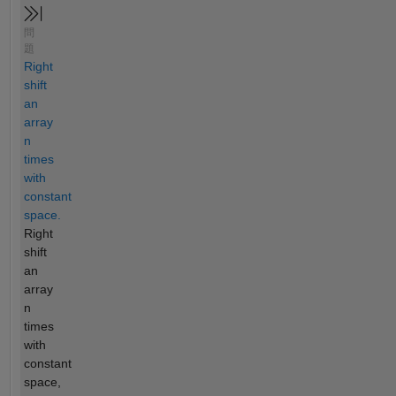
問
題
Right
shift
an
array
n
times
with
constant
space.
Right
shift
an
array
n
times
with
constant
space,