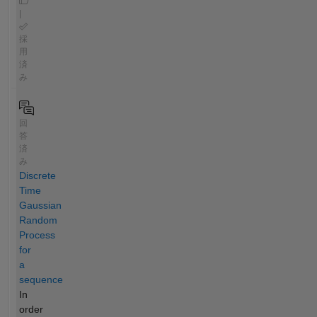
|
採
用
済
み
回
答
済
み
Discrete
Time
Gaussian
Random
Process
for
a
sequence
In
order