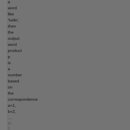
a
word
like
'hello',
then
the
output
word
product
p
is
a
number
based
on
the
correspondence
a=1,
b=2,
....
約
5