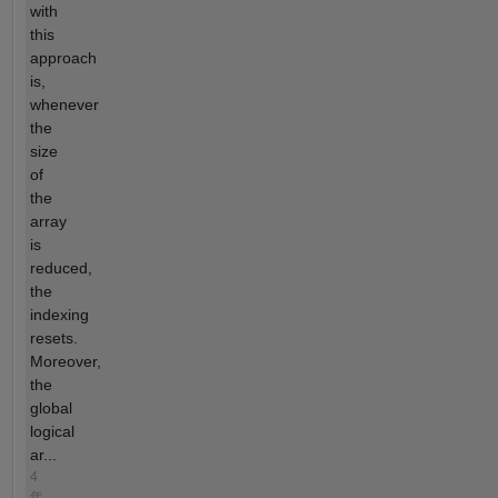
with
this
approach
is,
whenever
the
size
of
the
array
is
reduced,
the
indexing
resets.
Moreover,
the
global
logical
ar...
4
年