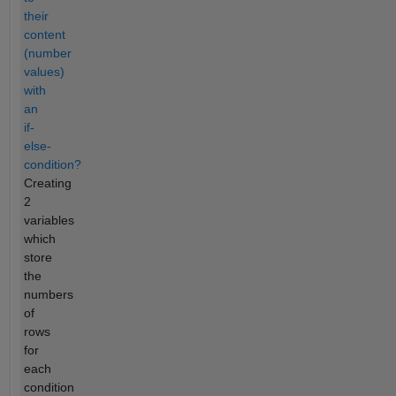
their
content
(number
values)
with
an
if-
else-
condition?
Creating
2
variables
which
store
the
numbers
of
rows
for
each
condition