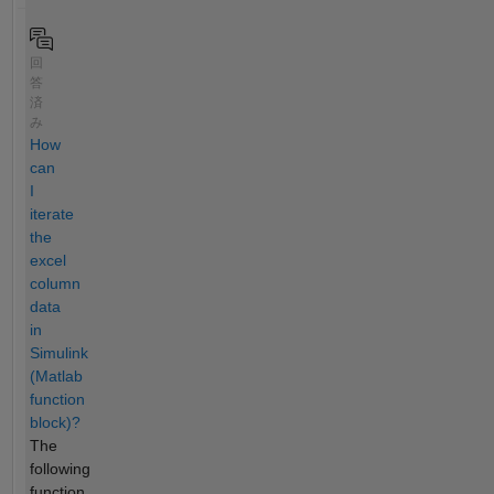
回
答
済
み
How
can
I
iterate
the
excel
column
data
in
Simulink
(Matlab
function
block)?
The
following
function