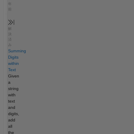
年
前
解
決
済
み
Summing
Digits
within
Text
Given
a
string
with
text
and
digits,
add
all
the