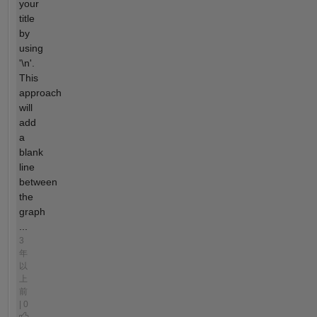
your
title
by
using
'\n'.
This
approach
will
add
a
blank
line
between
the
graph
...
3
年
以
上
前
| 0