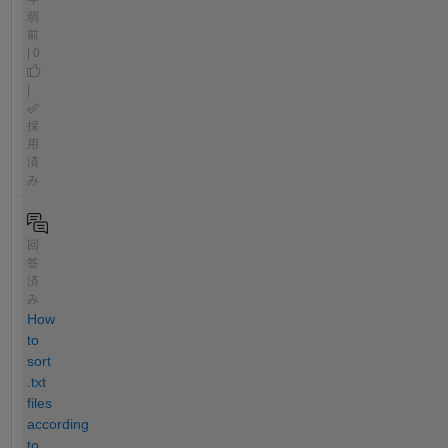
弱
前
| 0
|
採
用
済
み
回
答
済
み
How
to
sort
.txt
files
according
to