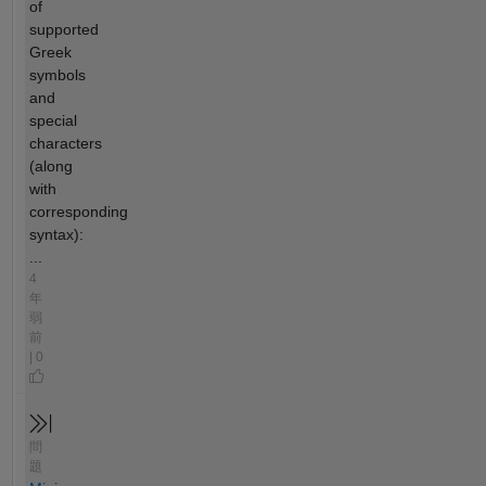
of
supported
Greek
symbols
and
special
characters
(along
with
corresponding
syntax):
...
4
年
弱
前
| 0
問
題