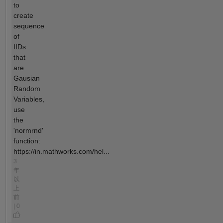
to
create
sequence
of
IIDs
that
are
Gausian
Random
Variables,
use
the
'normrnd'
function:
https://in.mathworks.com/hel...
3
年
以
上
前
| 0