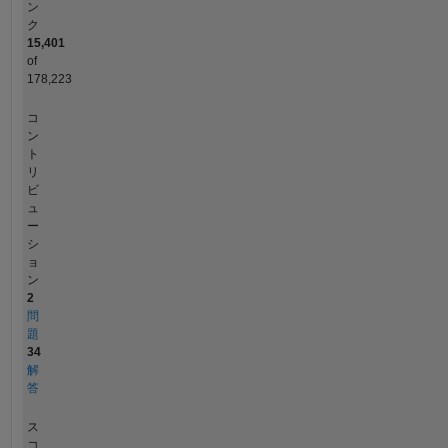
ン
ク
15,401
of
178,223
コ
ン
ト
リ
ビ
ュ
ー
シ
ョ
ン
2
問
題
34
解
答
ス
コ