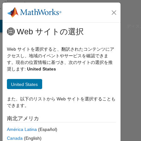
コンテンツへスキップ
Community
Profile
B Answers
File Exchange
Cody
AI Chat Playground
ディス
Web サイトの選択
Web サイトを選択すると、翻訳されたコンテンツにア
クセスし、地域のイベントやサービスを確認できま
Kartikay
す。現在の位置情報に基づき、次のサイトの選択を推
奨します:
United States
Sapra
United States
MathWorks
また、以下のリストから Web サイトを選択することも
できます。
Last
seen:
南北アメリカ
3年
以上
América Latina
(Español)
前
Canada
(English)
|