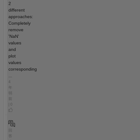
2
different
approaches:
Completely
remove
'NaN'
values
and
plot
values
corresponding
...
4
年
弱
前
| 0
回
答