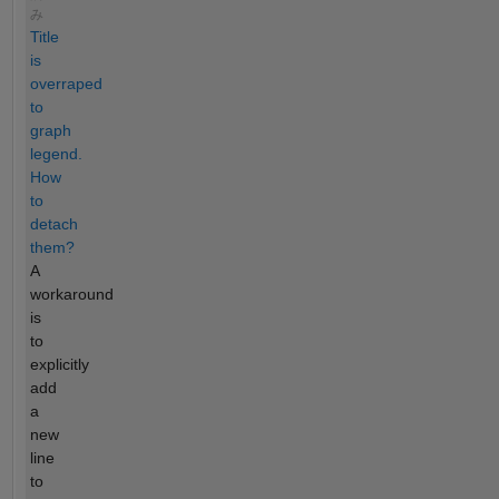
み
Title
is
overraped
to
graph
legend.
How
to
detach
them?
A
workaround
is
to
explicitly
add
a
new
line
to