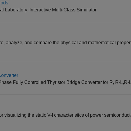
hods
 Laboratory: Interactive Multi-Class Simulator
5
ize, analyze, and compare the physical and mathematical propert
Converter
hase Fully Controlled Thyristor Bridge Converter for R, R-L,R
for visualizing the static V-I characteristics of power semiconduc