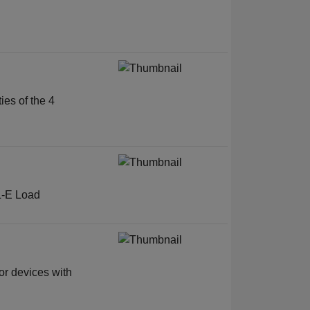
ies of the 4
-L-E Load
tor devices with