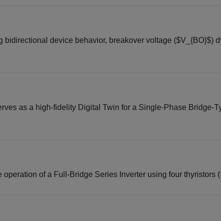
ng bidirectional device behavior, breakover voltage ($V_{BO}$) 
ves as a high-fidelity Digital Twin for a Single-Phase Bridge-T
peration of a Full-Bridge Series Inverter using four thyristors