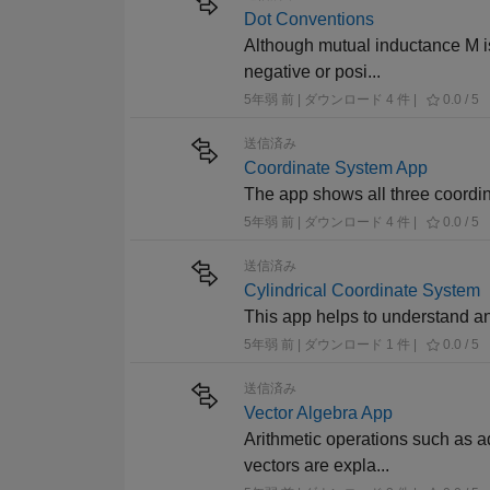
Dot Conventions
Although mutual inductance M is
negative or posi...
5年弱 前 | ダウンロード 4 件 |
0.0 / 5
送信済み
Coordinate System App
The app shows all three coordin
5年弱 前 | ダウンロード 4 件 |
0.0 / 5
送信済み
Cylindrical Coordinate System
This app helps to understand an
5年弱 前 | ダウンロード 1 件 |
0.0 / 5
送信済み
Vector Algebra App
Arithmetic operations such as ad
vectors are expla...