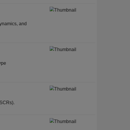
dynamics, and
ype
 (SCRs).