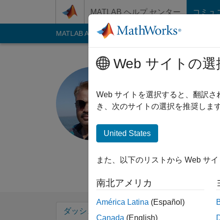
コンテンツへスキップ
MATLAB ヘルプ センター
コミュ
MATLAB Answers
File Exchange
Cody
AI C
Web サイトの選
Nitin Phad
2021 年からアクティブ
Web サイトを選択すると、翻訳
Followers:
3
Follow
き、次のサイトの選択を推奨します
Follow
メッセ
United States
B.E. (Electrical), M.
PG Cirtificate in Ma
また、以下のリストから Web サ
Engineering, Govt. 
南北アメリカ
América Latina
(Español)
ダッシュボード
バッジ
エンドースメ
Canada
(English)