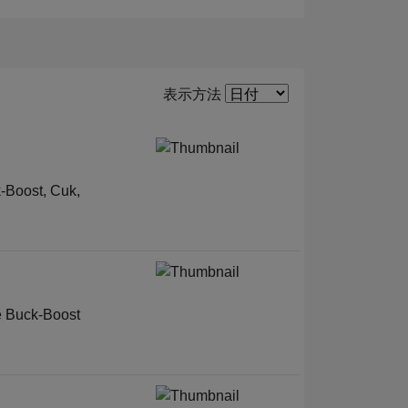
Filter2
表示方法
-Boost, Cuk,
te Buck-Boost