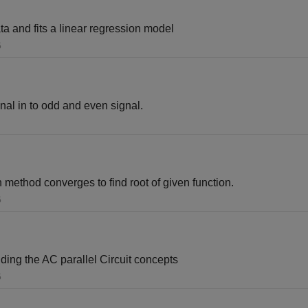
ta and fits a linear regression model
5
al in to odd and even signal.
 method converges to find root of given function.
5
nding the AC parallel Circuit concepts
5