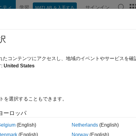
ニティ
学習
サインイン
MATLAB を入手する
hat Playground
ディスカッション
コンテスト
ブログ
投稿
択
kule
されたコンテンツにアクセスし、地域のイベントやサービスを
ing:
0
:
United States
ージ
E.(Instrumentation), M.E.(Electrical Power Systems) Ph. D.(Electr
chine Learning and Application, Asso. Professor Department of El
イトを選択することもできます。
College of Engineering, Aurangabad-431001, M.S. India
ヨーロッパ
Belgium
(English)
Netherlands
(English)
ント
Denmark
(English)
Norway
(English)