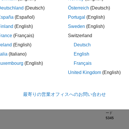
Deutschland
(Deutsch)
Österreich
(Deutsch)
ランク
España
(Español)
Portugal
(English)
2,764
of 21,50
inland
(English)
Sweden
(English)
評判
France
(Français)
Switzerland
617
reland
(English)
Deutsch
平均評価
talia
(Italiano)
English
4.80
Luxembourg
(English)
Français
コントリビュ
United Kingdom
(English)
ン
42
ファイル
3
11/23
L
04/24
09/24
02/25
07/25
12/25
05/26
ダウンロード
最寄りの営業オフィスへのお問い合わせ
142
タイムライン
ALL TIME ダ
ード
5345