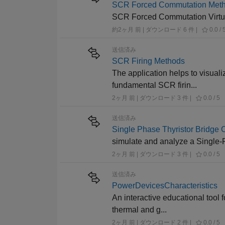
SCR Forced Commutation Met
SCR Forced Commutation Virtual
約2ヶ月 前 | ダウンロード 6 件 |
0.0 / 
送信済み
SCR Firing Methods
The application helps to visual
fundamental SCR firin...
2ヶ月 前 | ダウンロード 3 件 |
0.0 / 5
送信済み
Single Phase Thyristor Bridge 
simulate and analyze a Single-P
2ヶ月 前 | ダウンロード 3 件 |
0.0 / 5
送信済み
PowerDevicesCharacteristics
An interactive educational tool 
thermal and g...
2ヶ月 前 | ダウンロード 2 件 |
0.0 / 5