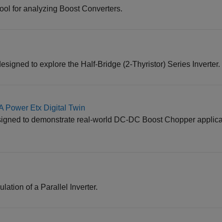
ool for analyzing Boost Converters.
designed to explore the Half-Bridge (2-Thyristor) Series Inverter.
A Power Etx Digital Twin
igned to demonstrate real-world DC-DC Boost Chopper applica
tion of a Parallel Inverter.