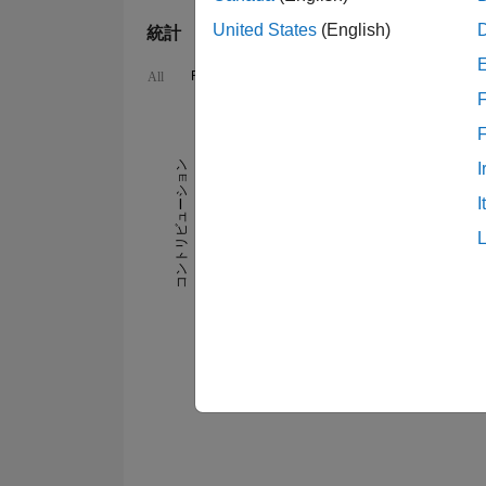
United States
(English)
統計
File Exchange
Cody
MATLAB Answers
All
F
16
12
14
-2
-1
-4
1
3
5
7
9
10
8
コントリビューション
I
I
6
10
4
2
0
09/21
01/22
05/22
09/22
05/23
09/23
01/24
05/24
01/25
05/25
09/25
01/26
05/21
10/21
03/22
08/22
01/23
06/2