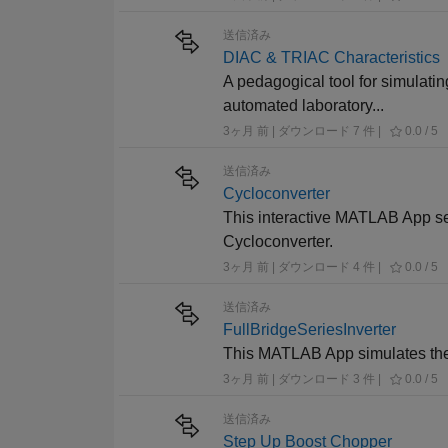
送信済み
DIAC & TRIAC Characteristics
A pedagogical tool for simulati
automated laboratory...
3ヶ月 前 | ダウンロード 7 件 |
0.0 / 5
送信済み
Cycloconverter
This interactive MATLAB App ser
Cycloconverter.
3ヶ月 前 | ダウンロード 4 件 |
0.0 / 5
送信済み
FullBridgeSeriesInverter
This MATLAB App simulates the o
3ヶ月 前 | ダウンロード 3 件 |
0.0 / 5
送信済み
Step Up Boost Chopper