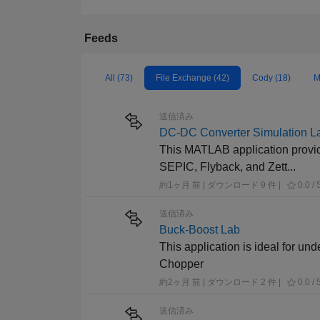
Feeds
All (73)
File Exchange (42)
Cody (18)
M
送信済み
DC-DC Converter Simulation L
This MATLAB application provid
SEPIC, Flyback, and Zett...
約1ヶ月 前 | ダウンロード 9 件 |
0.0 / 
送信済み
Buck-Boost Lab
This application is ideal for u
Chopper
約2ヶ月 前 | ダウンロード 2 件 |
0.0 / 
送信済み