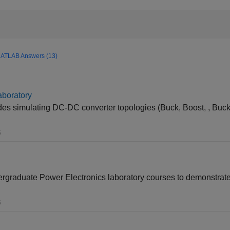
ATLAB Answers (13)
aboratory
es simulating DC-DC converter topologies (Buck, Boost, , Buck
5
ndergraduate Power Electronics laboratory courses to demonstra
5