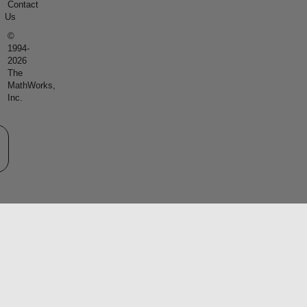
Contact
Us
©
1994-
2026
The
MathWorks,
Inc.
eb サイトの選択