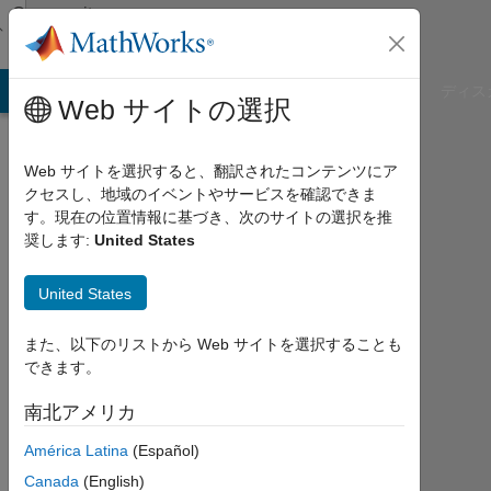
コンテンツへスキップ
Community
Profile
B Answers
File Exchange
Cody
AI Chat Playground
ディス
Web サイトの選択
Web サイトを選択すると、翻訳されたコンテンツにア
クセスし、地域のイベントやサービスを確認できま
Thamer
す。現在の位置情報に基づき、次のサイトの選択を推
奨します:
United States
Al-
Zuriqat
United States
Last
また、以下のリストから Web サイトを選択することも
seen:
できます。
4年
以上
南北アメリカ
前
América Latina
(Español)
|
2020
Canada
(English)