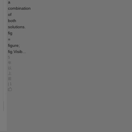
a
combination
of
both
solutions.
fig
=
figure;
fig.Visib...
5
年
以
上
前
| 1