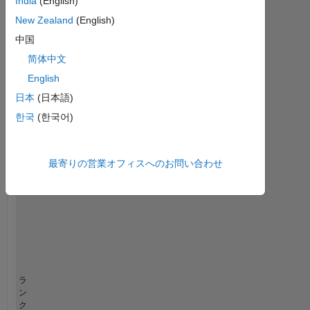
India
(English)
統
New Zealand
(English)
計
中国
MATLAB Answers
简体中文
English
-2
-1
3
2
日本
(日本語)
コントリビューション
한국
(한국어)
L
1
最寄りの営業オフィスへのお問い合わせ
0
07/21
02/22
09/22
04/23
11/23
06/24
01/25
08/25
03/26
08/21
04/22
12/22
08/23
12/24
04/26
12/20
10/21
08/22
06/23
L
04/24
02/25
12/25
タイムライン
ラ
ン
ク