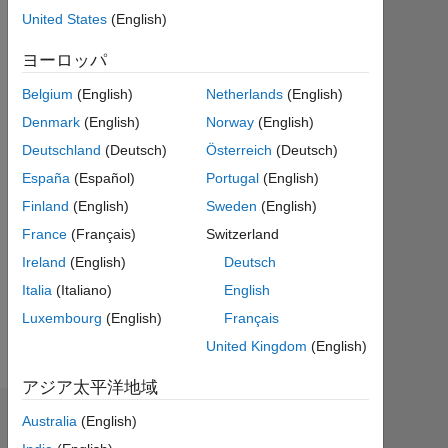
年
United States
(English)
か
ら
ヨーロッパ
ア
ク
Belgium
(English)
Netherlands
(English)
テ
Denmark
(English)
Norway
(English)
ィ
Deutschland
(Deutsch)
Österreich
(Deutsch)
ブ
España
(Español)
Portugal
(English)
Followers:
Finland
(English)
Sweden
(English)
0
France
(Français)
Switzerland
Following:
Ireland
(English)
Deutsch
0
Italia
(Italiano)
English
Luxembourg
(English)
Français
Follow
United Kingdom
(English)
アジア太平洋地域
Australia
(English)
ダッシュボード