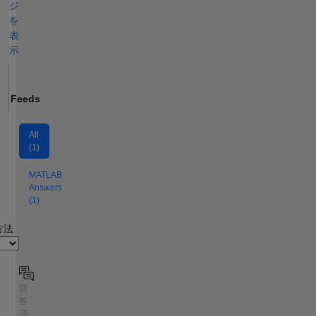
ジ
を
表
示
Feeds
All
(1)
MATLAB
Answers
(1)
2
方法
回
答
済