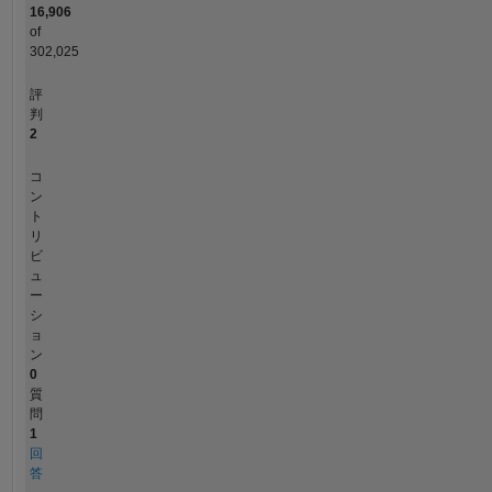
16,906
of
302,025
評
判
2
コ
ン
ト
リ
ビ
ュ
ー
シ
ョ
ン
0
質
問
1
回
答