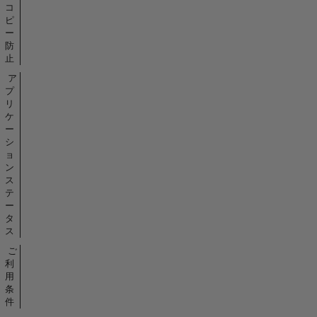
コ
ピ
ー
防
止
ア
プ
リ
ケ
ー
シ
ョ
ン
ス
テ
ー
タ
ス
ご
利
用
条
件