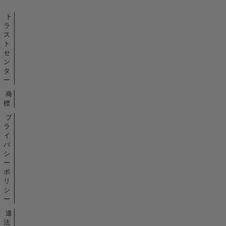
ト
ラ
ス
ト
セ
ン
タ
ー
商
標
プ
ラ
イ
バ
シ
ー
ポ
リ
シ
ー
違
法