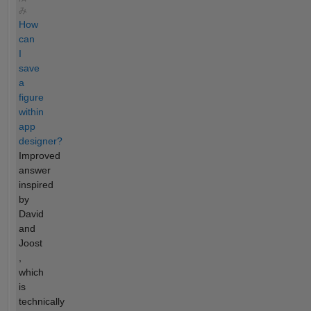
み
How
can
I
save
a
figure
within
app
designer?
Improved
answer
inspired
by
David
and
Joost
,
which
is
technically