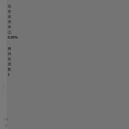
回
答
採
用
率
0.00%
獲
得
投
票
数
1
バ
ッ