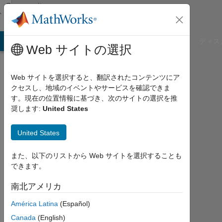
コンテンツへスキップ
Community
Profile
B Answers
File Exchange
Cody
AI Chat Playground
ディス
Web サイトの選択
Web サイトを選択すると、翻訳されたコンテンツにア
クセスし、地域のイベントやサービスを確認できま
Mohsen
す。現在の位置情報に基づき、次のサイトの選択を推
奨します:
United States
Aleenejad
United States
MathWorks
また、以下のリストから Web サイトを選択することも
できます。
2020
年
南北アメリカ
か
ら
América Latina
(Español)
ア
Canada
(English)
ク