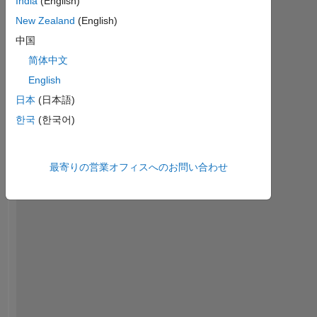
India
(English)
Please
New Zealand
(English)
login
to
中国
endorse
简体中文
this
English
person
in
日本
(日本語)
a
한국
(한국어)
skill
最寄りの営業オフィスへのお問い合わせ