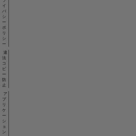
ラ
イ
バ
シ
ー
ポ
リ
シ
ー
違
法
コ
ピ
ー
防
止
ア
プ
リ
ケ
ー
シ
ョ
ン