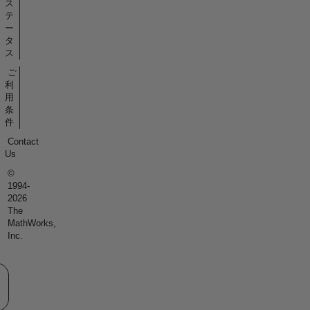
ス
テ
ー
タ
ス
ご
利
用
条
件
Contact
Us
©
1994-
2026
The
MathWorks,
Inc.
eb サイトの選択