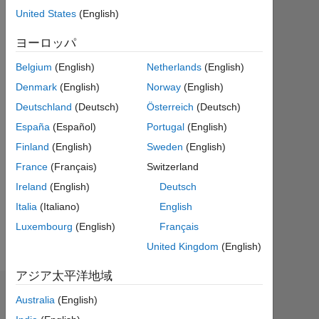
テ
United States
(English)
ィ
ヨーロッパ
ブ
Belgium
(English)
Netherlands
(English)
Followers:
2
Denmark
(English)
Norway
(English)
Deutschland
(Deutsch)
Österreich
(Deutsch)
Following:
España
(Español)
Portugal
(English)
0
Finland
(English)
Sweden
(English)
France
(Français)
Switzerland
Follow
Ireland
(English)
Deutsch
メ
Italia
(Italiano)
English
ッ
セ
ー
Luxembourg
(English)
Français
ジ
United Kingdom
(English)
アジア太平洋地域
エンドースメント
Australia
(English)