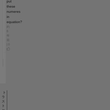
put
these
numeres
in
equation?
約
6
年
前
| 0
ト
ラ
ス
ト