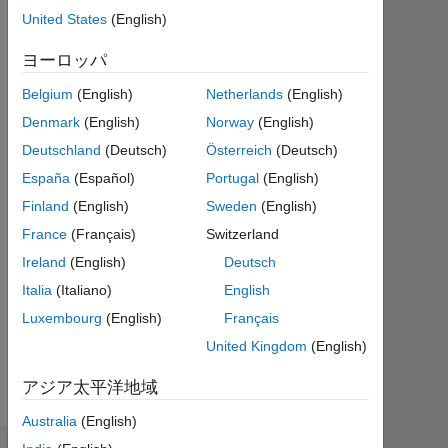
|
United States
(English)
2020
年
ヨーロッパ
か
ら
Belgium
(English)
Netherlands
(English)
ア
Denmark
(English)
Norway
(English)
ク
テ
Deutschland
(Deutsch)
Österreich
(Deutsch)
ィ
España
(Español)
Portugal
(English)
ブ
Finland
(English)
Sweden
(English)
Followers:
France
(Français)
Switzerland
0
Ireland
(English)
Deutsch
Italia
(Italiano)
English
Following:
0
Luxembourg
(English)
Français
United Kingdom
(English)
Follow
アジア太平洋地域
Australia
(English)