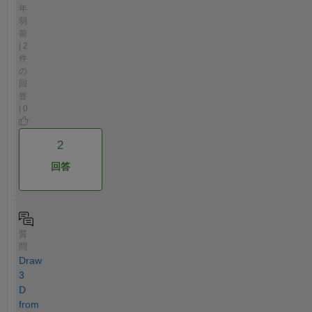
年
弱
前
| 2
件
の
回
答
| 0
2
回答
質
問
Draw
3
D
from