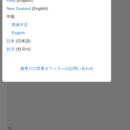
India
(English)
ダッシュボード
New Zealand
(English)
中国
統
計
简体中文
MATLAB Answers
English
日本
(日本語)
-2
-1
3
2
한국
(한국어)
コントリビューション
最寄りの営業オフィスへのお問い合わせ
L
1
0
01/21
09/21
05/22
01/23
09/23
05/24
01/25
09/25
05/26
02/21
11/21
08/22
05/23
02/24
11/24
08/25
05/20
04/21
03/22
02/23
L
01/24
12/24
11/25
タイムライン
ラ