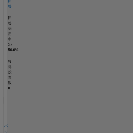
回
答
回
答
採
用
率
50.0%
獲
得
投
票
数
0
バ
ッ