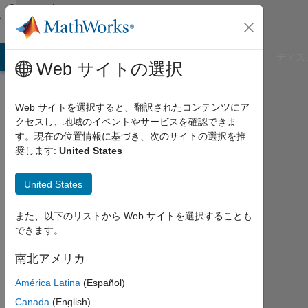
コンテンツへスキップ
Community
Profile
B Answers
File Exchange
Cody
AI Chat Playground
ディス
Web サイトの選択
Web サイトを選択すると、翻訳されたコンテンツにア
クセスし、地域のイベントやサービスを確認できま
Asma
す。現在の位置情報に基づき、次のサイトの選択を推
奨します:
United States
A
Bder
United States
Muhmed
また、以下のリストから Web サイトを選択することも
できます。
Last
seen:
南北アメリカ
5年
以上
América Latina
(Español)
前
Canada
(English)