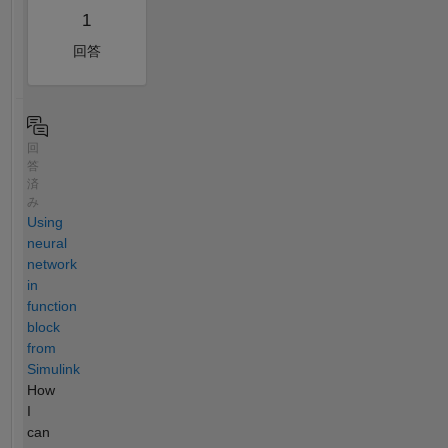
1
回答
回
答
済
み
Using
neural
network
in
function
block
from
Simulink
How
I
can