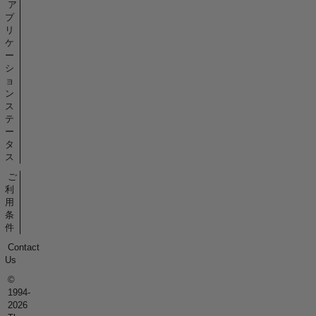
ア
プ
リ
ケ
ー
シ
ョ
ン
ス
テ
ー
タ
ス
ご
利
用
条
件
Contact
Us
©
1994-
2026