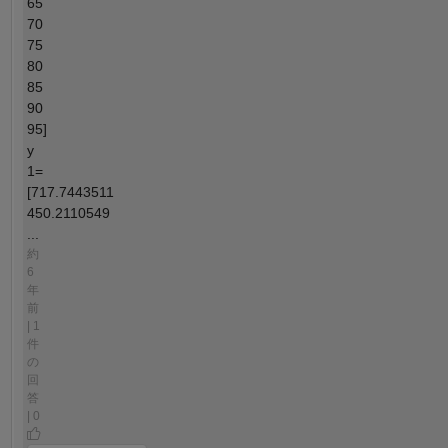
65
70
75
80
85
90
95]
y
1=
[717.7443511
450.2110549
...
約
6
年
前
| 1
件
の
回
答
| 0