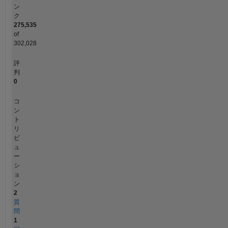
ン
ク
275,535
of
302,028
評
判
0
コ
ン
ト
リ
ビ
ュ
ー
シ
ョ
ン
2
質
問
1