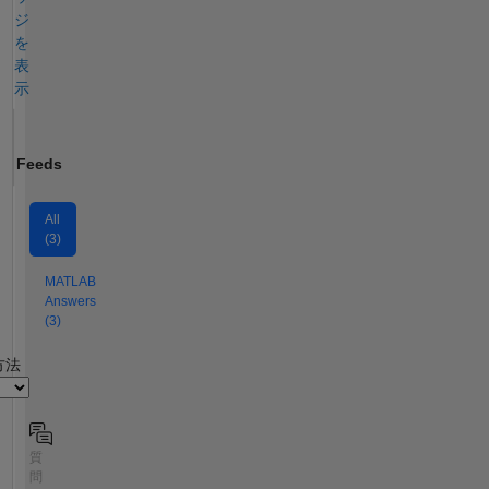
ジ
を
表
示
Feeds
All
(3)
MATLAB
Answers
(3)
2
方法
質
問