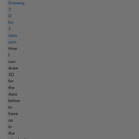
Drawing
3
D
for
3
data
sets
How
I
can
draw
3D
for
the
data
below
to
have
as
in
tha