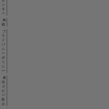
セ
ン
タ
ー
商
標
プ
ラ
イ
バ
シ
ー
ポ
リ
シ
ー
違
法
コ
ピ
ー
防
止