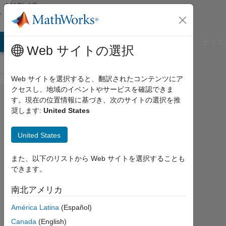
コンテンツへスキップ
MATLAB
Answers
B Answers
File Exchange
Cody
AI Chat Playground
ディス
Web サイトの選択
Web サイトを選択すると、翻訳されたコンテンツにア
クセスし、地域のイベントやサービスを確認できま
Drawing
す。現在の位置情報に基づき、次のサイトの選択を推
奨します:
United States
3 D for
3 data
United States
sets
また、以下のリストから Web サイトを選択することも
できます。
Asma A
Bder
南北アメリカ
Muhmed
2020
América Latina
(Español)
9 月
Canada
(English)