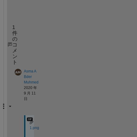
surf(X,Y,Z)
1
件
の
コ
メ
ン
ト
Asma A
Bder
Muhmed
2020 年
9 月 11
日
1.png