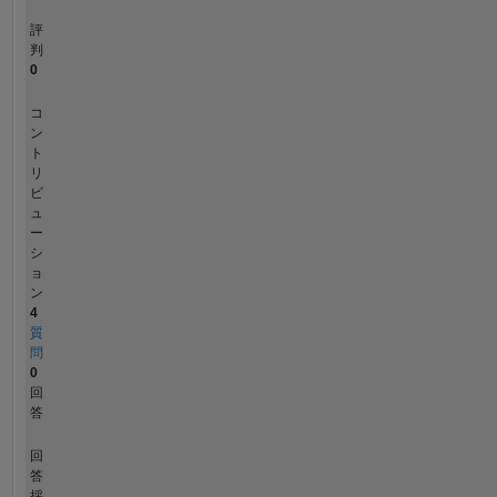
評
判
0
コ
ン
ト
リ
ビ
ュ
ー
シ
ョ
ン
4
質
問
0
回
答
回
答
採