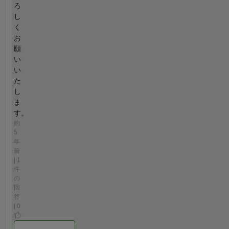
ろ
し
く
お
願
い
い
た
し
ま
す。
約
5
年
前
| 1
件
の
回
答
| 0