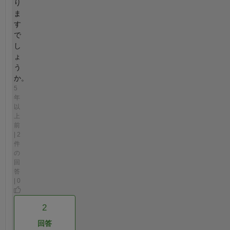
り
ま
す
で
し
ょ
う
か。
5
年
以
上
前
| 2
件
の
回
答
| 0
2
回答