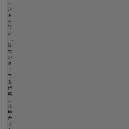
ォ
ン
ト
を
設
定
し、
複
数
の
グ
ラ
フ
を
作
成
し
た
場
合
で