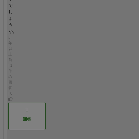
で
し
ょ
う
か。
5
年
以
上
前
| 1
件
の
回
答
| 0
1
回答