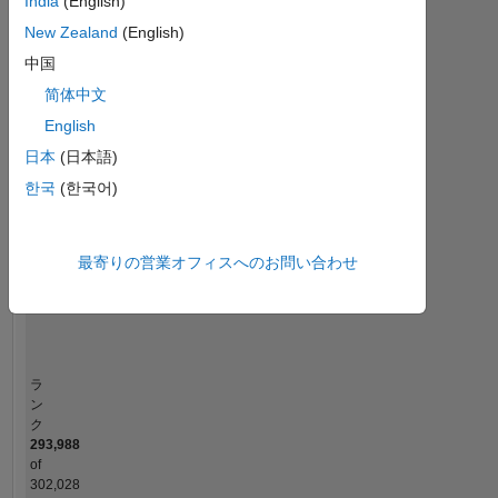
India
(English)
MATLAB Answers
New Zealand
(English)
中国
-2
-1
4
3
简体中文
コントリビューション
English
2
日本
(日本語)
L
한국
(한국어)
1
最寄りの営業オフィスへのお問い合わせ
0
08/21
03/22
10/22
05/23
12/23
07/24
02/25
09/25
04/26
09/21
05/22
01/23
09/23
01/25
05/26
01/21
11/21
09/22
07/23
L
05/24
03/25
01/26
タイムライン
ラ
ン
ク
293,988
of
302,028