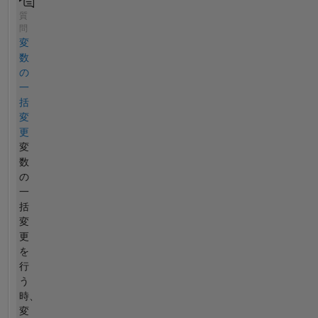
質
問
変
数
の
一
括
変
更
変
数
の
一
括
変
更
を
行
う
時、
変