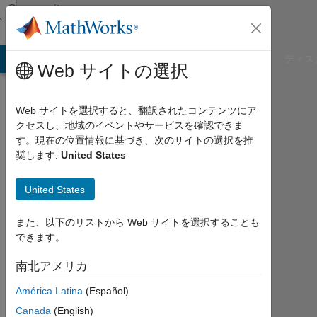
コンテンツへスキップ
Community
Profile
B Answers
File Exchange
Cody
AI Chat Playground
ディス
Web サイトの選択
Web サイトを選択すると、翻訳されたコンテンツにア
クセスし、地域のイベントやサービスを確認できま
Masaki
す。現在の位置情報に基づき、次のサイトの選択を推
奨します:
United States
Nakamori
United States
Last
seen:
2年
また、以下のリストから Web サイトを選択することも
弱 前
できます。
|
2021
南北アメリカ
年
América Latina
(Español)
か
ら
Canada
(English)