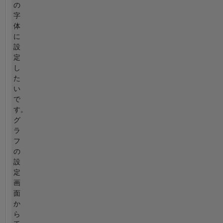
の
字
体
に
設
定
し
た
い
で
す。
グ
ラ
フ
の
設
定
画
面
か
ら