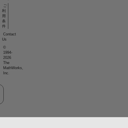
ご
利
用
条
件
Contact
Us
©
1994-
2026
The
MathWorks,
Inc.
eb サイトの選択