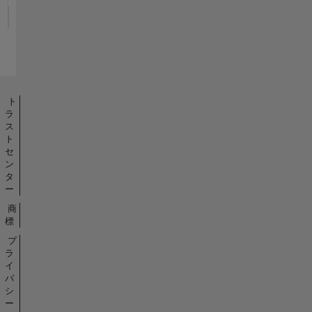
ト
ラ
ス
ト
セ
ン
タ
ー
商
標
プ
ラ
イ
バ
シ
ー