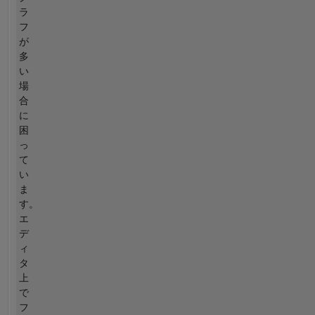
ラ
フ
が
多
い
場
合
に
困
っ
て
い
ま
す。
エ
デ
ィ
タ
上
で
フ