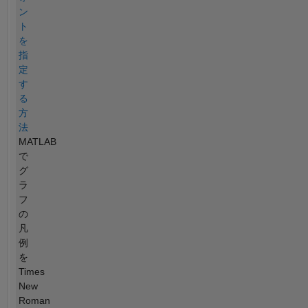
ン
ト
を
指
定
す
る
方
法
MATLAB
で
グ
ラ
フ
の
凡
例
を
Times
New
Roman