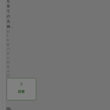
も
全
て
の
凡
例...
約
5
年
前
| 3
件
の
回
答
| 0
3
回答