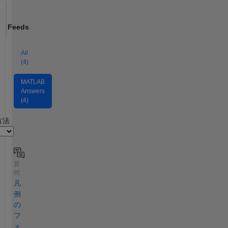
Feeds
All
(4)
MATLAB
Answers
(4)
2
方法
質
問
凡
例
の
フ
ォ