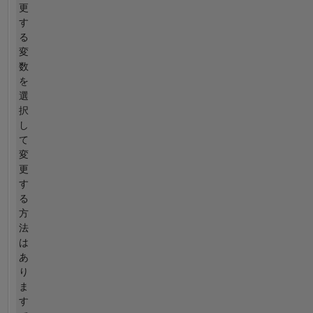
更
す
る
変
数
を
選
択
し
て
変
更
す
る
方
法
は
あ
り
ま
す