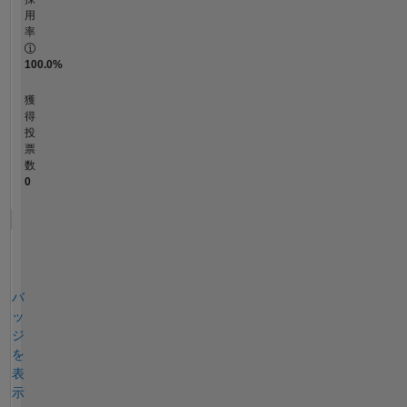
用
率
100.0%
獲
得
投
票
数
0
バ
ッ
ジ
を
表
示