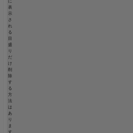
に
表
示
さ
れ
る
目
盛
り
だ
け
削
除
す
る
方
法
は
あ
り
ま
す