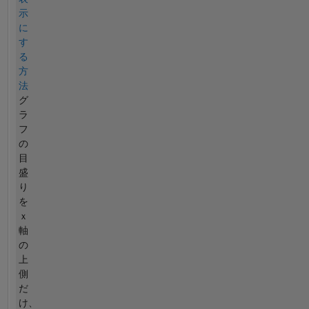
示
に
す
る
方
法
グ
ラ
フ
の
目
盛
り
を
ｘ
軸
の
上
側
だ
け、