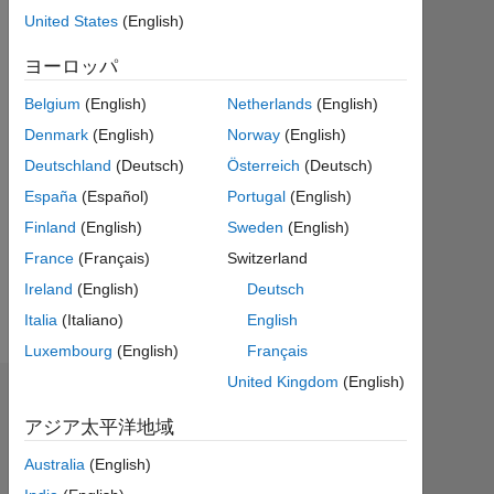
ア
United States
(English)
ク
テ
ヨーロッパ
ィ
Belgium
(English)
Netherlands
(English)
ブ
Denmark
(English)
Norway
(English)
Followers:
Deutschland
(Deutsch)
Österreich
(Deutsch)
0
España
(Español)
Portugal
(English)
Following:
Finland
(English)
Sweden
(English)
0
France
(Français)
Switzerland
Ireland
(English)
Deutsch
Follow
Italia
(Italiano)
English
Luxembourg
(English)
Français
United Kingdom
(English)
ダッシュボード
アジア太平洋地域
統
Australia
(English)
計