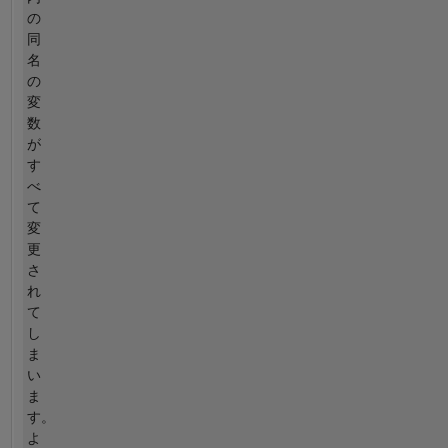
の
同
名
の
変
数
が
す
べ
て
変
更
さ
れ
て
し
ま
い
ま
す。
よ