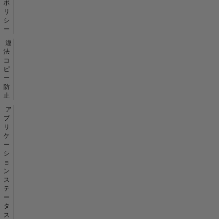
ポ
リ
シ
ー
違
法
コ
ピ
ー
防
止
ア
プ
リ
ケ
ー
シ
ョ
ン
ス
テ
ー
タ
ス