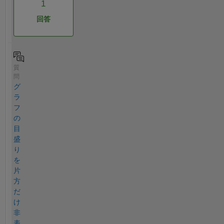
1
回答
質
問
グ
ラ
フ
の
目
盛
り
を
片
方
だ
け
非
表