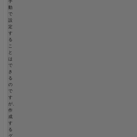
手
動
で
設
定
す
る
こ
と
は
で
き
る
の
で
す
が、
作
成
す
る
グ