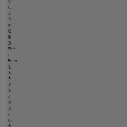
で
し
ょ
う
か。
通
常
は
Shift
+
Enter
を
入
力
す
る
と
フ
ァ
イ
ル
内