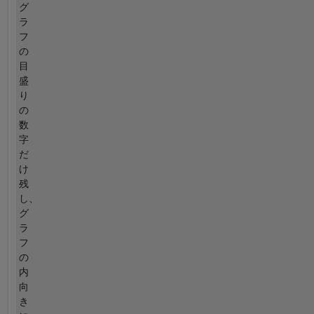
グ
ラ
フ
の
目
盛
り
の
数
字
だ
け
残
し、
グ
ラ
フ
の
内
向
き