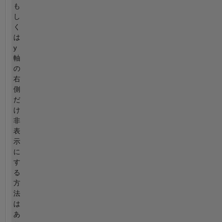
も
し
く
は
y
軸
の
右
側
だ
け
非
表
示
に
す
る
方
法
は
あ