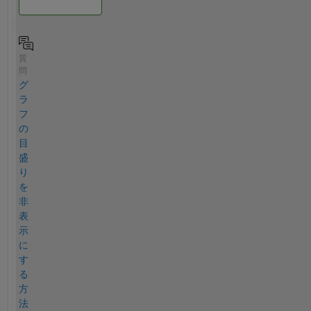
質
問
グ
ラ
フ
の
目
盛
り
を
非
表
示
に
す
る
方
法