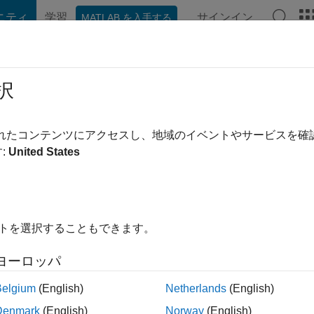
ニティ
学習
サインイン
MATLAB を入手する
hat Playground
ディスカッション
コンテスト
ブログ
投稿
択
uigarde
されたコンテンツにアクセスし、地域のイベントやサービスを
ing:
0
:
United States
イトを選択することもできます。
ント
ヨーロッパ
Belgium
(English)
Netherlands
(English)
Denmark
(English)
Norway
(English)