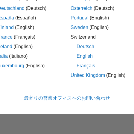
Deutschland
(Deutsch)
Österreich
(Deutsch)
España
(Español)
Portugal
(English)
inland
(English)
Sweden
(English)
France
(Français)
Switzerland
reland
(English)
Deutsch
talia
(Italiano)
English
No Badges Earned
Luxembourg
(English)
Français
United Kingdom
(English)
最寄りの営業オフィスへのお問い合わせ
法コピー防止
アプリケーション ステータス
ご利用条件
Contact Us