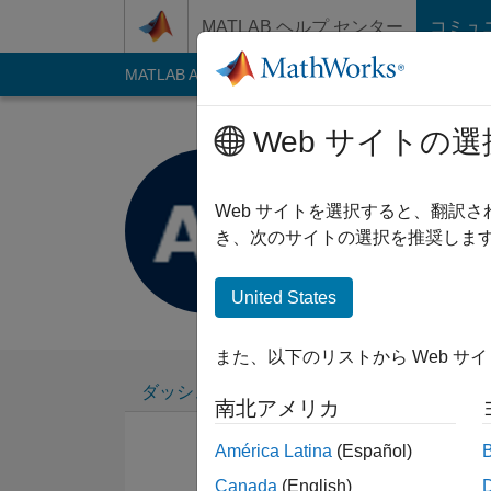
コンテンツへスキップ
MATLAB ヘルプ センター
コミュ
MATLAB Answers
File Exchange
Cody
AI C
Web サイトの選
Akeem Lo
Last seen: 30日 前
Web サイトを選択すると、翻訳
Followers:
0
Follow
き、次のサイトの選択を推奨します
Follow
United States
また、以下のリストから Web サ
ダッシュボード
バッジ
エンドースメ
南北アメリカ
América Latina
(Español)
Canada
(English)