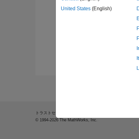
United States
(English)
F
I
I
トラストセンター
商標
プライバシー ポリシー
違
© 1994-2026 The MathWorks, Inc.