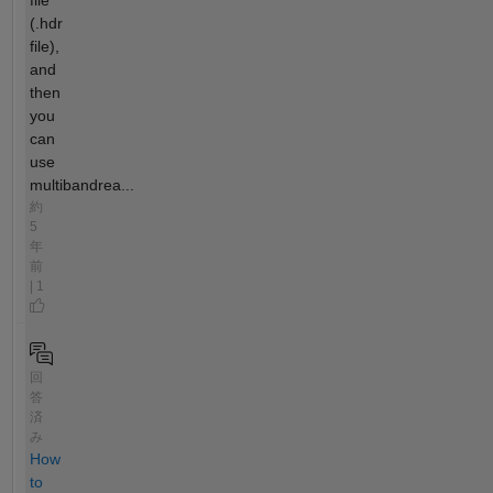
file
(.hdr
file),
and
then
you
can
use
multibandrea...
約
5
年
前
| 1
回
答
済
み
How
to