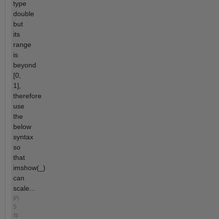
type
double
but
its
range
is
beyond
[0,
1],
therefore
use
the
below
syntax
so
that
imshow(_)
can
scale...
約
5
年