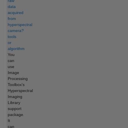
raw
data
acquired
from
hyperspectral
camera?
tools
or
algorithm
You
can
use
Image
Processing
Toolbox's
Hyperspectral
Imaging
Library
support
package.
It
can