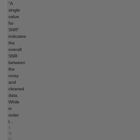
"A
single
value
for
SNR"
indicates
the
overall
SNR
between
the
noisy
and
cleaned
data.
While
in
order
t...
4
年
以