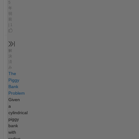
5
年
弱
前
| 1
解
決
済
み
The
Piggy
Bank
Problem
Given
a
cylindrical
piggy
bank
with
radius