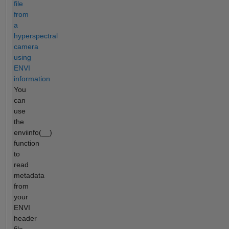
file
from
a
hyperspectral
camera
using
ENVI
information
You
can
use
the
enviinfo(__)
function
to
read
metadata
from
your
ENVI
header