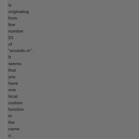
is
originating
from
line
number
53
of
"enviinfo.m".
It
seems
that
you
have
one
local
custom
function
in
the
name
o...