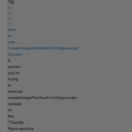
回
答
済
み
how
to
use
'createImagePatchesFromHypercube'
function
It
seems
you're
trying
to
execute
createImagePatchesFromHypercube
outside
of
the
"Classify
Hyperspectral