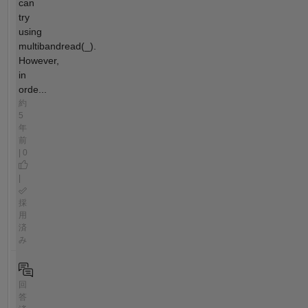
can
try
using
multibandread(_).
However,
in
orde...
約
5
年
前
| 0
|
採
用
済
み
回
答