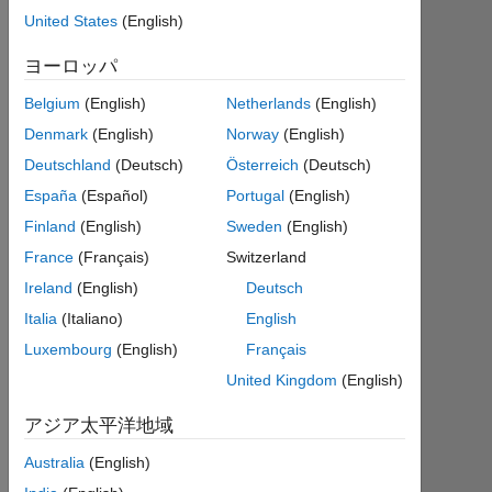
2019
United States
(English)
年
ヨーロッパ
か
ら
Belgium
(English)
Netherlands
(English)
ア
ク
Denmark
(English)
Norway
(English)
テ
Deutschland
(Deutsch)
Österreich
(Deutsch)
ィ
España
(Español)
Portugal
(English)
ブ
Finland
(English)
Sweden
(English)
Followers:
France
(Français)
Switzerland
0
Ireland
(English)
Deutsch
Following:
Italia
(Italiano)
English
0
Luxembourg
(English)
Français
United Kingdom
(English)
Follow
アジア太平洋地域
メ
ッ
Australia
(English)
セ
ー