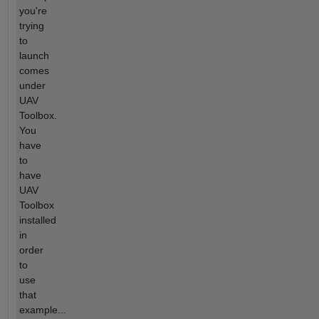
you're
trying
to
launch
comes
under
UAV
Toolbox.
You
have
to
have
UAV
Toolbox
installed
in
order
to
use
that
example...