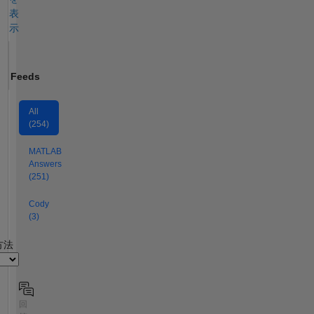
表
示
Feeds
All
(254)
MATLAB
Answers
(251)
Cody
(3)
2
方法
回