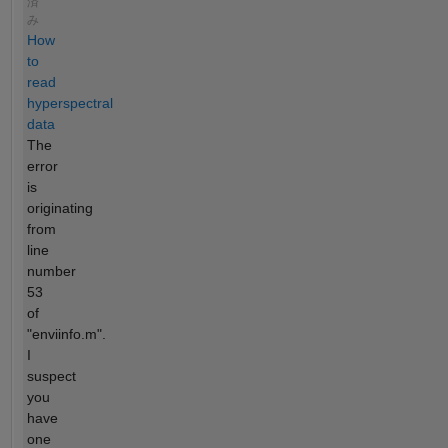
済
み
How
to
read
hyperspectral
data
The
error
is
originating
from
line
number
53
of
"enviinfo.m".
I
suspect
you
have
one