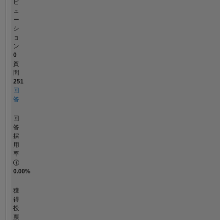
ビ
The
ュ
MathWorks.
ー
シ
ョ
ン
0
質
問
251
回
答
回
答
採
用
率
0.00%
獲
得
投
票