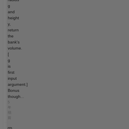
g
and
height
y,
return
the
bank's
volume.
[
g
is
first
input
argument.]
Bonus
though...
5
年
弱
前