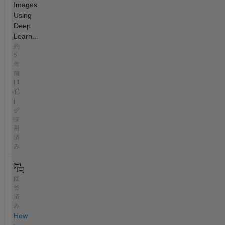
Images
Using
Deep
Learn...
約
5
年
前
| 1
|
採
用
済
み
回
答
済
み
How