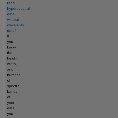
read
hyperspectral
data
without
wavelenth
data?
If
you
know
the
height,
width,
and
number
of
spectral
bands
of
your
data,
you