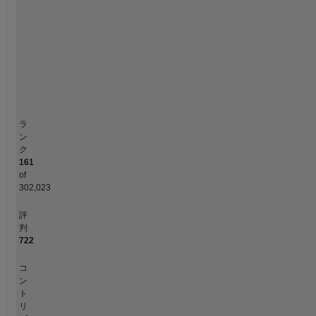
Vision
20
&
10
Graphics,
and
0
plotting.
05/20
02/21
11/21
05/23
02/24
11/24
05/26
06/20
04/21
02/22
12/22
10/23
06/25
04/26
08/19
08/20
08/21
08/22
L
08/23
08/24
08/25
08/26
タイムライン
DISCLAIMER:
Any
advice
ラ
or
ン
opinions
ク
161
here
of
are
302,023
my
own
評
and
判
in
722
no
way
コ
ン
reflect
ト
that
リ
of