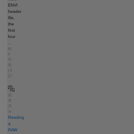
ENVI
header
file,
the
first
four
...
約
5
年
前
| 0
回
答
済
み
Reading
a
RAW