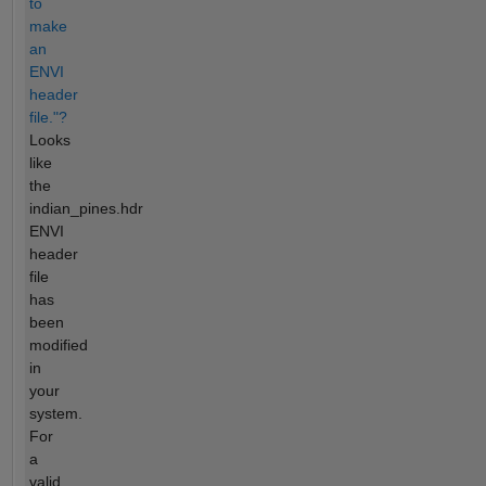
to
make
an
ENVI
header
file."?
Looks
like
the
indian_pines.hdr
ENVI
header
file
has
been
modified
in
your
system.
For
a
valid