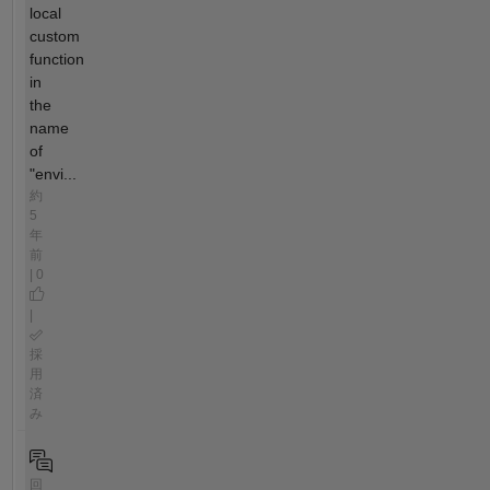
local
custom
function
in
the
name
of
"envi...
約
5
年
前
| 0
|
採
用
済
み
回