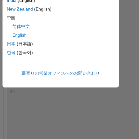
India
(English)
ジ
New Zealand
(English)
I
am
中国
さ
a
ら
简体中文
Software
に
English
Engineer
表
here
日本
(日本語)
示
at
한국
(한국어)
The
ダッシュボード
MathWorks.
最寄りの営業オフィスへのお問い合わせ
統
My
計
areas
of
MATLAB Answers
Cody
All
interest
are
-10
-20
15
25
35
70
-5
5
60
Image
Processing,
50
コントリビューション
Pattern
40
Recognition,
Computer
10
30