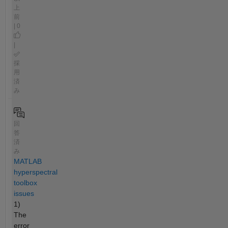
上
前
| 0
|
採
用
済
み
回
答
済
み
MATLAB
hyperspectral
toolbox
issues
1)
The
error