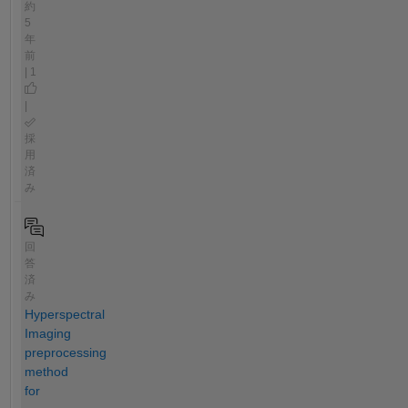
約
5
年
前
| 1
|
採
用
済
み
回
答
済
み
Hyperspectral
Imaging
preprocessing
method
for