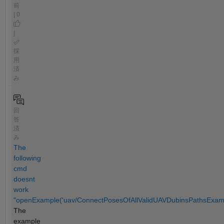
前
| 0
|
採
用
済
み
回
答
済
み
The
following
cmd
doesnt
work
"openExample('uav/ConnectPosesOfAllValidUAVDubinsPathsExamp
The
example