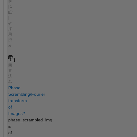
前
| 1
|
採
用
済
み
回
答
済
み
Phase
Scrambling/Fourier
transform
of
Images?
phase_scrambled_img
is
of