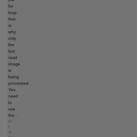
for
loop
that
is
why
only
the
last
read
image
is
being
processed.
You
need
to
use
the...
約
5
年