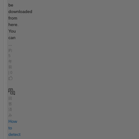
be
downloaded
from
here.
You
can
...
約
5
年
前
| 0
回
答
済
み
How
to
detect