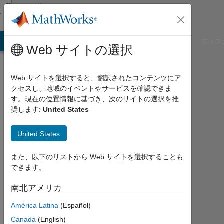
コンテンツへスキップ
Community
Profile
B Answers
File Exchange
Cody
AI Chat Playground
ディス
Web サイトの選択
Web サイトを選択すると、翻訳されたコンテンツにア
クセスし、地域のイベントやサービスを確認できま
Subhadeep
す。現在の位置情報に基づき、次のサイトの選択を推
奨します:
United States
Koley
United States
MathWorks
また、以下のリストから Web サイトを選択することも
できます。
Last
seen:
南北アメリカ
4年
以上
América Latina
(Español)
前
Canada
(English)
|