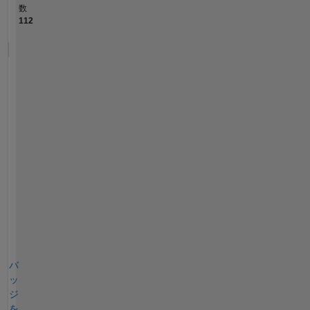
数
112
バ
ッ
ジ
を