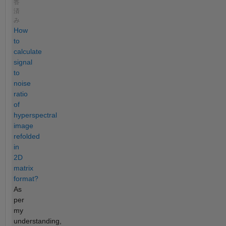
答
済
み
How
to
calculate
signal
to
noise
ratio
of
hyperspectral
image
refolded
in
2D
matrix
format?
As
per
my
understanding,