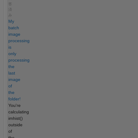
答
済
み
My
batch
image
processing
is
only
processing
the
last
image
of
the
folder!
You're
calculating
imhist()
outside
of
the