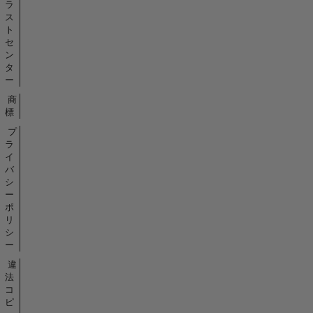
ラ
ス
ト
セ
ン
タ
ー
商
標
プ
ラ
イ
バ
シ
ー
ポ
リ
シ
ー
違
法
コ
ピ