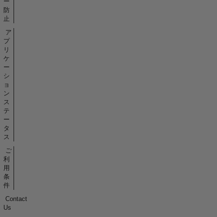
ー
防
止
ア
プ
リ
ケ
ー
シ
ョ
ン
ス
テ
ー
タ
ス
ご
利
用
条
件
Contact
Us