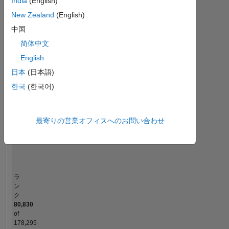
India
(English)
Cody
MATLAB Answers
All
New Zealand
(English)
中国
-2
-1
4
3
简体中文
コントリビューション
English
2
日本
(日本語)
L
한국
(한국어)
1
最寄りの営業オフィスへのお問い合わせ
0
09/20
06/21
03/22
12/22
09/23
06/24
03/25
12/25
10/20
08/21
06/22
04/23
02/24
12/24
10/25
08/26
12/19
11/20
10/21
09/22
L
08/23
07/24
06/25
05/26
タイムライン
ラ
ン
ク
80,830
of
178,295