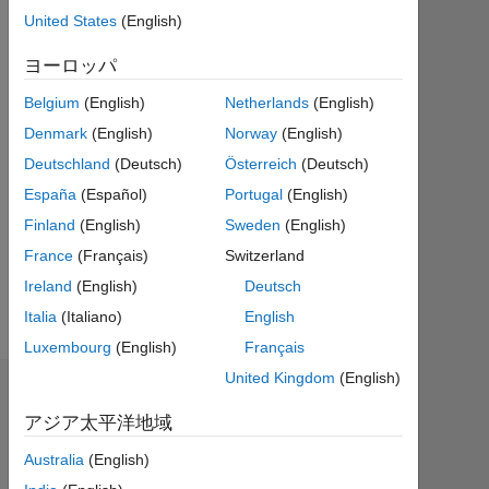
ア
United States
(English)
ク
テ
ヨーロッパ
ィ
Belgium
(English)
Netherlands
(English)
ブ
Denmark
(English)
Norway
(English)
Followers:
Deutschland
(Deutsch)
Österreich
(Deutsch)
0
España
(Español)
Portugal
(English)
Following:
Finland
(English)
Sweden
(English)
0
France
(Français)
Switzerland
Ireland
(English)
Deutsch
Follow
Italia
(Italiano)
English
Luxembourg
(English)
Français
United Kingdom
(English)
ダッシュボード
アジア太平洋地域
統
Australia
(English)
計