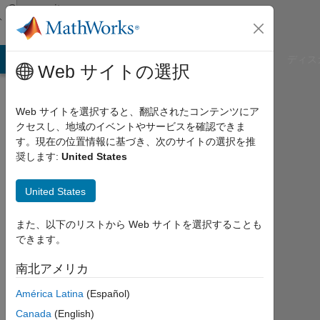
コンテンツへスキップ
Community
Profile
B Answers
File Exchange
Cody
AI Chat Playground
ディス
Web サイトの選択
Web サイトを選択すると、翻訳されたコンテンツにア
クセスし、地域のイベントやサービスを確認できま
Agustín
す。現在の位置情報に基づき、次のサイトの選択を推
奨します:
United States
Rico
United States
Last
seen:
約3
また、以下のリストから Web サイトを選択することも
年 前
できます。
|
2019
南北アメリカ
年
América Latina
(Español)
か
ら
Canada
(English)