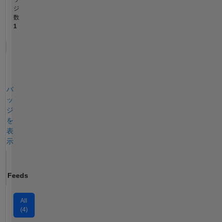
ジ
数
1
バ
ッ
ジ
を
表
示
Feeds
All
(4)