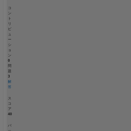
コ
ン
ト
リ
ビ
ュ
ー
シ
ョ
ン
0
問
題
3
解
答
ス
コ
ア
40
バ
ッ