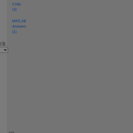
Cody
(3)
MATLAB
Answers
(1)
2
方法