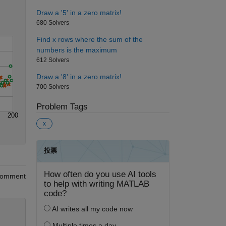
Draw a '5' in a zero matrix!
680 Solvers
Find x rows where the sum of the
numbers is the maximum
612 Solvers
Draw a '8' in a zero matrix!
700 Solvers
Problem Tags
200
x
omment