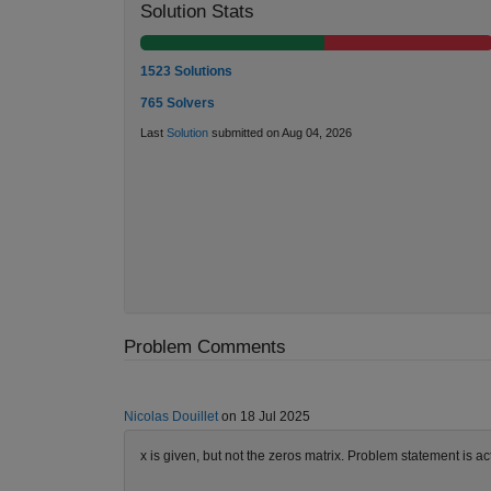
Solution Stats
1523 Solutions
765 Solvers
Last
Solution
submitted on Aug 04, 2026
Problem Comments
Nicolas Douillet
on 18 Jul 2025
x is given, but not the zeros matrix. Problem statement is act