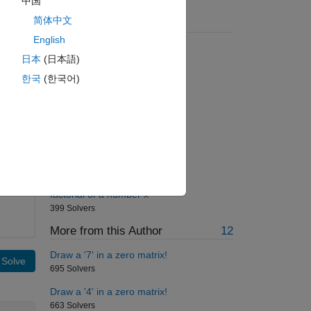
中国
简体中文
Suggested Problems
English
Add two numbers
日本
(日本語)
47662 Solvers
한국
(한국어)
Make a Palindrome Number
2475 Solvers
Add two numbers
1510 Solvers
Area of an equilateral triangle
6972 Solvers
factorial of a number x
399 Solvers
More from this Author
12
Draw a '7' in a zero matrix!
Solve
695 Solvers
Draw a '4' in a zero matrix!
663 Solvers