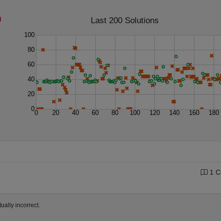
Last 200 Solutions
100
80
60
40
20
0
0
20
40
60
80
100
120
140
160
180
1 C
ually incorrect.