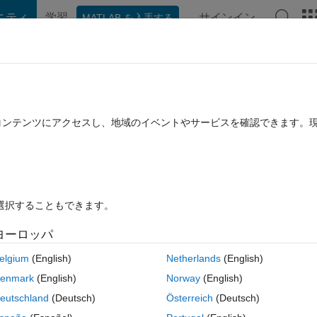
ニティ
学習
サインイン
MATLAB を入手する
hat Playground
Discussions
Contests
Blogs
Post
More
rs
More
Help
a zero matrix!
たコンテンツにアクセスし、地域のイベントやサービスを確認できます。
を選択することもできます。
ヨーロッパ
d > 1). Use ones to draw a number 1 into it! Like this:
elgium
(English)
Netherlands
(English)
enmark
(English)
Norway
(English)
eutschland
(Deutsch)
Österreich
(Deutsch)