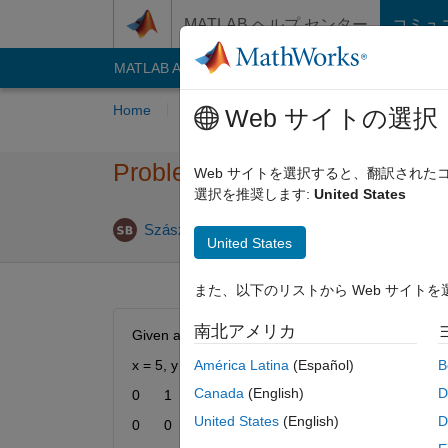
コンテンツへスキップ
MATLAB ヘルプ センター
コミュ
MATLAB Answers
File Exchange
Cody
AI C
Home
Problem Groups
Problems
Playe
Web サイトの選択
Problem 50867. Draw a '1' in 
Web サイトを選択すると、翻訳され
選択を推奨します:
United States
8 likes
Szász Botond
765 solvers
United States
また、以下のリストから Web サイト
南北アメリカ
Given a x-by-x matrix filled with zeros (x is odd an
x = 5, y =
América Latina
(Español)
B
Canada
(English)
D
0	1	1	0	0
United States
(English)
D
0	0	1	0	0