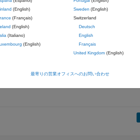
spaña
(Español)
Portugal
(English)
inland
(English)
Sweden
(English)
rance
(Français)
Switzerland
reland
(English)
Deutsch
talia
(Italiano)
English
uxembourg
(English)
Français
United Kingdom
(English)
最寄りの営業オフィスへのお問い合わせ