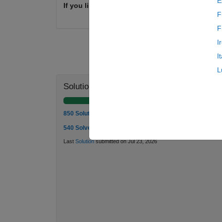
E
If you like this problem, please clik below on li
F
F
I
I
L
Solution Stats
850 Solutions
540 Solvers
Last
Solution
submitted on Jul 23, 2026