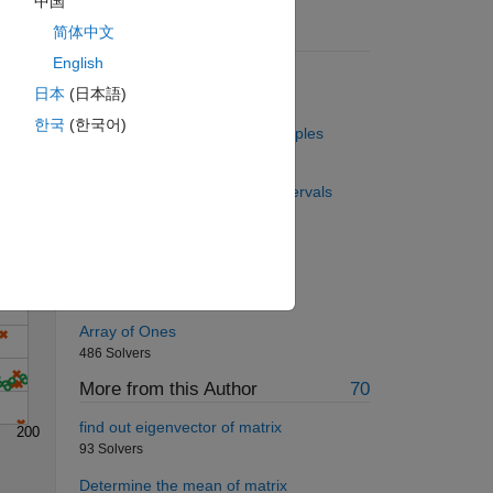
中国
简体中文
Suggested Problems
English
Quote Doubler
日本
(日本語)
3877 Solvers
Solve
한국
(한국어)
Create a square matrix of multiples
502 Solvers
Generate N equally spaced intervals
between -L and L
954 Solvers
Matlab Basics II - squares
485 Solvers
Array of Ones
486 Solvers
More from this Author
70
find out eigenvector of matrix
200
93 Solvers
Determine the mean of matrix