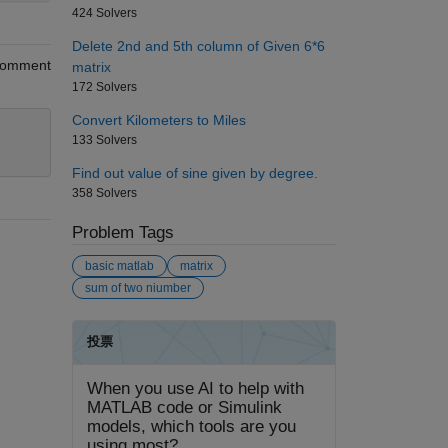
424 Solvers
Delete 2nd and 5th column of Given 6*6
omment
matrix
172 Solvers
Convert Kilometers to Miles
133 Solvers
Find out value of sine given by degree.
358 Solvers
Problem Tags
basic matlab
matrix
sum of two niumber