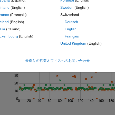
spaña
(Español)
Portugal
(English)
ke
inland
(English)
Sweden
(English)
rance
(Français)
Switzerland
reland
(English)
Deutsch
talia
(Italiano)
English
uxembourg
(English)
Français
United Kingdom
(English)
Last 200 Solutions
50
最寄りの営業オフィスへのお問い合わせ
40
30
20
10
0
0
20
40
60
80
100
120
140
160
180