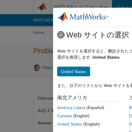
コンテンツへスキップ
MATLAB ヘルプ センター
コミュ
MATLAB Answers
File Exchange
Cody
AI C
Home
Problem Groups
Problems
Playe
Web サイトの選択
Problem 2558. Find out sum of
Web サイトを選択すると、翻訳され
選択を推奨します:
United States
7 likes
Pritesh Shah
540 solvers
United States
また、以下のリストから Web サイト
南北アメリカ
Find out sum of all elements of given Matrix
América Latina
(Español)
B
A=[1 2 3;4 5 6 ;7 8 9];
Canada
(English)
D
Answer must be: 45
United States
(English)
D