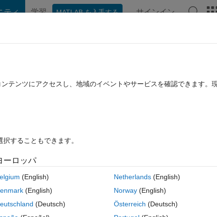
ニティ
学習
サインイン
MATLAB を入手する
hat Playground
Discussions
Contests
Blogs
Post
More
rs
More
Help
 all elements of given Matrix
たコンテンツにアクセスし、地域のイベントやサービスを確認できます。
を選択することもできます。
ヨーロッパ
elgium
(English)
Netherlands
(English)
enmark
(English)
Norway
(English)
eutschland
(Deutsch)
Österreich
(Deutsch)