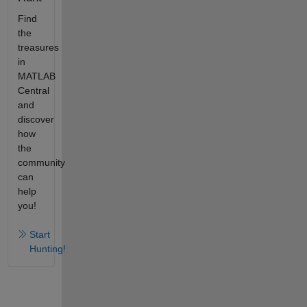
Find
the
treasures
in
MATLAB
Central
and
discover
how
the
community
can
help
you!
Start
Hunting!