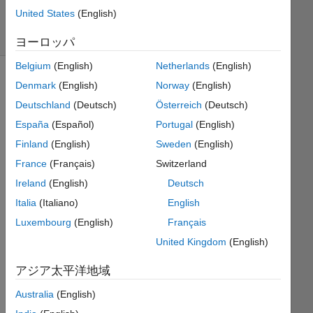
2K
United States
(English)
solvers
7 likes
ヨーロッパ
Belgium
(English)
Netherlands
(English)
Denmark
(English)
Norway
(English)
Deutschland
(Deutsch)
Österreich
(Deutsch)
Benford's
Law
España
(Español)
Portugal
(English)
states
Finland
(English)
Sweden
(English)
that
France
(Français)
Switzerland
the
distribution
Ireland
(English)
Deutsch
of
Italia
(Italiano)
English
leading
Luxembourg
(English)
Français
digits
is not
United Kingdom
(English)
random.
This
アジア太平洋地域
is
Australia
(English)
probably
because