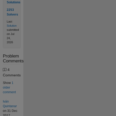
Solutions
2253
Solvers
Last
Solution
submitted
on Jul
24,
2026
Problem
Comments
4
Comments
Show
1
older
comment
Iván
Quintanar
on 31 Dec
2017