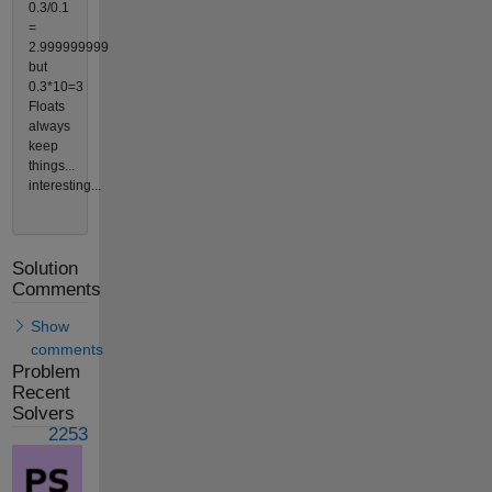
0.3/0.1
=
2.999999999
but
0.3*10=3
Floats
always
keep
things...
interesting...
Solution
Comments
Show
comments
Problem
Recent
Solvers
2253