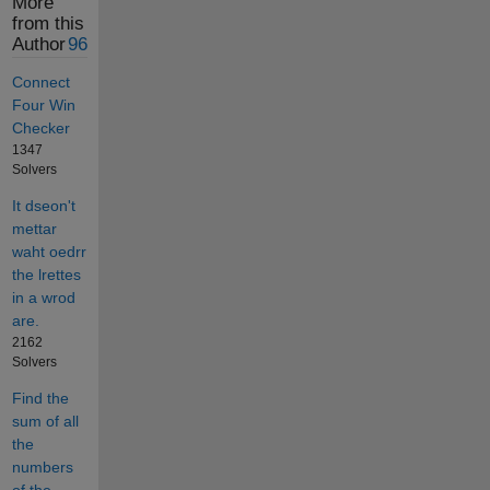
More
from this
Author
96
Connect
Four Win
Checker
1347
Solvers
It dseon't
mettar
waht oedrr
the lrettes
in a wrod
are.
2162
Solvers
Find the
sum of all
the
numbers
of the