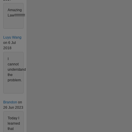
Amazing
Law!!!!!!!!!!!!
Luyu Wang
on 6 Jul
2018
I
cannot
understand
the
problem.
Brandon
on
26 Jun 2023
Today I
learned
that