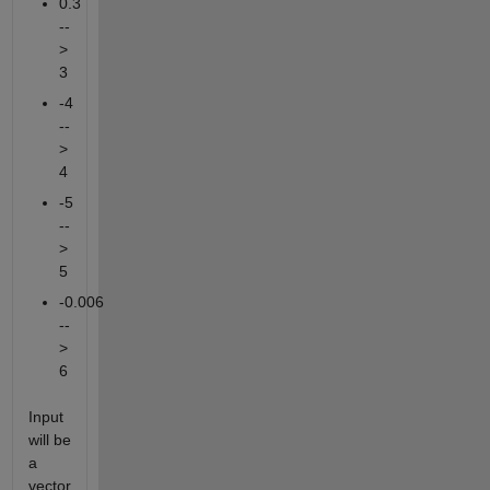
0.3
--
>
3
-4
--
>
4
-5
--
>
5
-0.006
--
>
6
Input
will be
a
vector