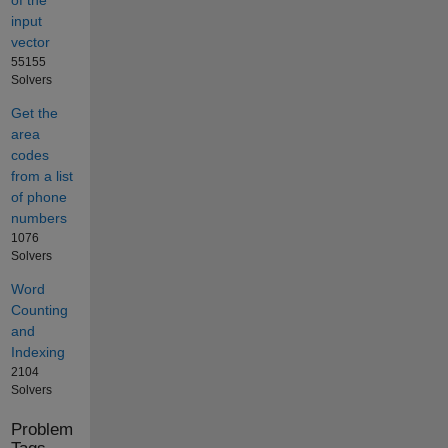
input
vector
55155
Solvers
Get the
area
codes
from a list
of phone
numbers
1076
Solvers
Word
Counting
and
Indexing
2104
Solvers
Problem