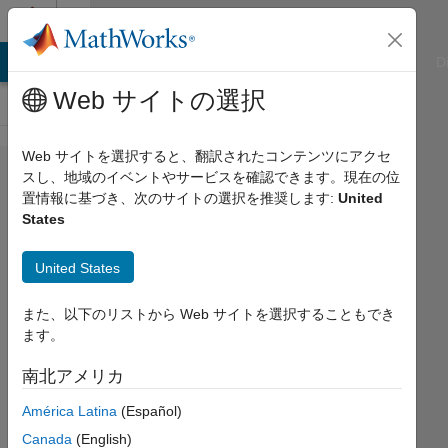
コンテンツへスキップ
Cody
ATLAB Answers
File Exchange
Cody
AI Chat Playground
D
Web サイトの選択
Web サイトを選択すると、翻訳されたコンテンツにアクセ
Problem
スし、地域のイベントやサービスを確認できます。現在の位
置情報に基づき、次のサイトの選択を推奨します:
United
47.
States
Extract
leading
United States
non-
また、以下のリストから Web サイトを選択することもでき
zero
ます。
digit
南北アメリカ
MathWorks
América Latina
(Español)
Cody Team
Canada
(English)