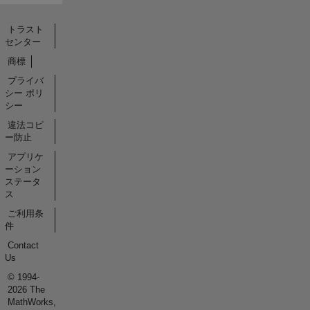
トラスト
センター
商標
プライバ
シー ポリ
シー
違法コピ
ー防止
アプリケ
ーション
ステータ
ス
ご利用条
件
Contact
Us
© 1994-
2026 The
MathWorks,