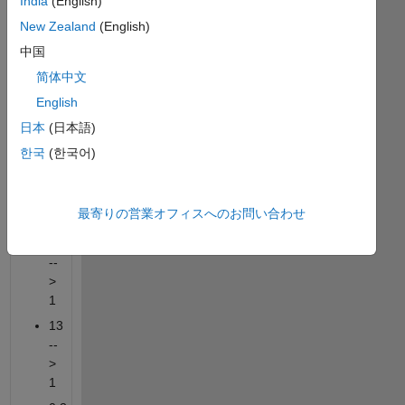
India
(English)
many
New Zealand
(English)
things
中国
grow
logarithmically.
简体中文
Extract
English
the
日本
(日本語)
leading
digit
한국
(한국어)
from
these
vectors.
最寄りの営業オフィスへのお問い合わせ
10
--
>
1
13
--
>
1