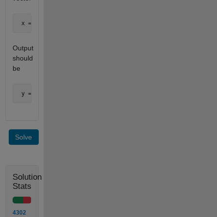
 x = [1 0.3 -2 0.001 -0.0006, 582398, 3020];
Output
should
be
 y = [1 3 2 1 6 5 3];
Solve
Solution
Stats
4302