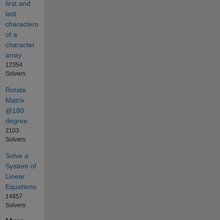
first and
last
characters
of a
character
array
12354
Solvers
Rotate
Matrix
@180
degree
2103
Solvers
Solve a
System of
Linear
Equations
14857
Solvers