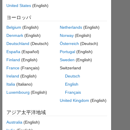
Support
United States
(English)
Team
2010
ヨーロッパ
9 月
20
Belgium
(English)
Netherlands
(English)
2
Denmark
(English)
Norway
(English)
回
Deutschland
(Deutsch)
Österreich
(Deutsch)
答
España
(Español)
Portugal
(English)
回
Finland
(English)
Sweden
(English)
答
France
(Français)
Switzerland
採
Ireland
(English)
Deutsch
用
Italia
(Italiano)
English
済
み
Luxembourg
(English)
Français
United Kingdom
(English)
2015
4 月
アジア太平洋地域
16
Australia
(English)
に更
新