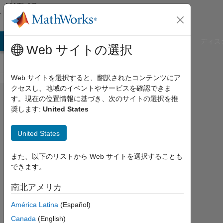
コンテンツへスキップ
MATLAB
Answers
B Answers
File Exchange
Cody
AI Chat Playground
ディス
Web サイトの選択
Web サイトを選択すると、翻訳されたコンテンツにア
クセスし、地域のイベントやサービスを確認できま
How can I use
す。現在の位置情報に基づき、次のサイトの選択を推
奨します:
United States
NARGIN/NARGOUT
to determine the
United States
number of
input/output
また、以下のリストから Web サイトを選択することも
できます。
arguments of an
object method?
南北アメリカ
América Latina
(Español)
MathWorks
Canada
(English)