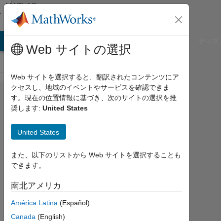
コンテンツへスキップ
MATLAB
Answers
B Answers
File Exchange
Cody
AI Chat Playground
ディス
Web サイトの選択
Web サイトを選択すると、翻訳されたコンテンツにア
クセスし、地域のイベントやサービスを確認できま
How do I
す。現在の位置情報に基づき、次のサイトの選択を推
奨します:
United States
uninstall
MathWorks
United States
Products
on
また、以下のリストから Web サイトを選択することも
できます。
Windows
when the
南北アメリカ
uninstaller
América Latina
(Español)
fails?
Canada
(English)