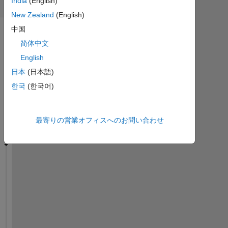
India
(English)
間)
New Zealand
(English)
中国
简体中文
English
日本
(日本語)
한국
(한국어)
最寄りの営業オフィスへのお問い合わせ
I 
h
a
v
e 