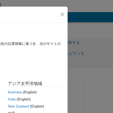
その他
サインインしてこの質問に回答する。
現在の位置情報に基づき、次のサイトの
共
サインインしてアクティビティを
有
フォロー
質問済み:
アジア太平洋地域
Denis Svechkarev
Australia
(English)
2021 年 7 月 29 日
te-
India
(English)
ly 
コメント済み:
New Zealand
(English)
ng 
Denis Svechkarev