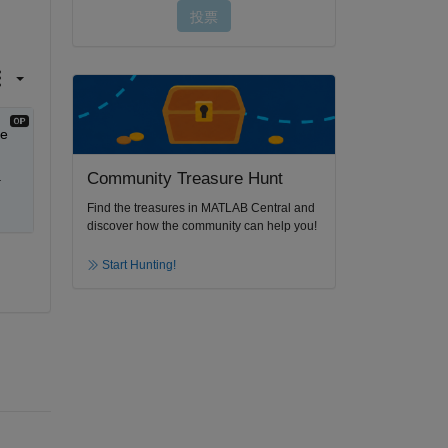
e 
 
Community Treasure Hunt
Find the treasures in MATLAB Central and
discover how the community can help you!
Start Hunting!