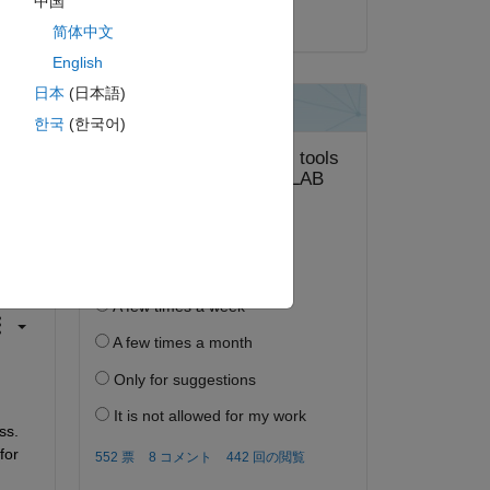
中国
2021 年 8 月 12 日
简体中文
English
日本
(日本語)
한국
(한국어)
答する。
フォロー
ss.
for 