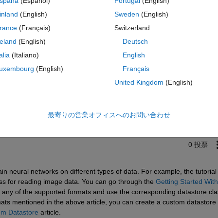
spaña
(Español)
Portugal
(English)
classifier? Thank you in advance for any suggestions!
inland
(English)
Sweden
(English)
rance
(Français)
Switzerland
reland
(English)
Deutsch
talia
(Italiano)
English
uxembourg
(English)
Français
サインインしてこの質問に回
United Kingdom
(English)
共有
サインインしてアクティビティを
最寄りの営業オフィスへのお問い合わせ
0 投票
ain
 neural networks on
 different types of data. 
For example, t
he tutorial 
ss 
for reading image data. 
You can go through the 
Getting Started With 
r any of the supported formats
 and use the corresponding 
d
atastore cla
mats mentioned in the above article, you can create a custom 
d
atastore
 
om Datastore
 article.