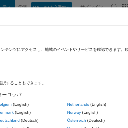
ニティ
学習
サインイン
MATLAB を入手する
hat Playground
ディスカッション
コンテスト
ブログ
投稿
B に関する FAQ
その他
ral networks
たコンテンツにアクセスし、地域のイベントやサービスを確認できます。
021 8 月 12 に更新
11 ビュー (30 日間)
を選択することもできます。
ヨーロッパ
0 投票
elgium
(English)
Netherlands
(English)
ing using images (https://www.mathworks.com/help/deeplearning/ug/crea
enmark
(English)
Norway
(English)
ml) - but can I do the same thing using matrices? Or does the method on
eutschland
(Deutsch)
Österreich
(Deutsch)
can I modify it to be able to have data files (basically text files containi