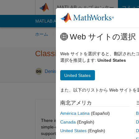
コンテンツへスキップ
MATLAB ヘルプ センター
コミュ
MATLAB Answers
File Exchange
Cody
AI C
ホーム
質問する
回答
閲覧
MATLA
Web サイトの選択
Classifying matrices with neu
Web サイトを選択すると、翻訳され
選択を推奨します:
United States
2
Denis Svechkarev
2021 7 月 29
1 回答
United States
また、以下のリストから Web サイト
南北アメリカ
América Latina
(Español)
B
There is an excellent tutorial on simple NN train
Canada
(English)
D
simple-deep-learning-network-for-classification.ht
United States
(English)
D
support image files as the input format? If so - how 