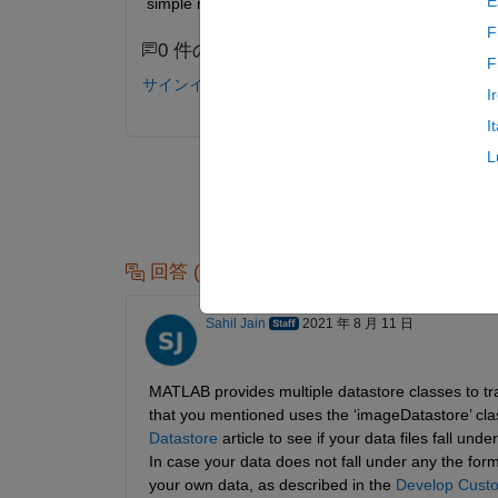
E
simple matrices (3D spectra)) as an input for the 
F
0 件のコメント
F
サインインしてコメントする。
I
I
L
回答 (1 件)
Sahil Jain
2021 年 8 月 11 日
MATLAB provides multiple 
d
atastore classes to tr
that you mentioned uses 
the 
‘
imageDatastore
’ 
cla
Datastore
 article to see if your data 
files 
fall unde
In case your data does not fall under any the for
your own data, as described in the 
Develop Cust