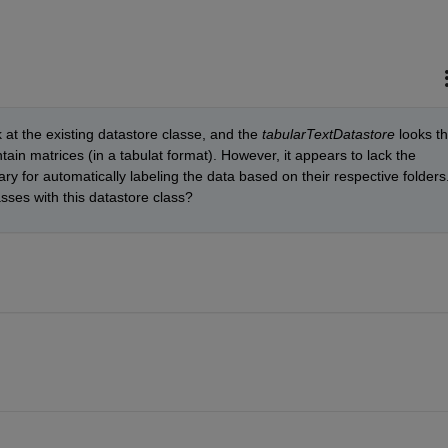
 at the existing datastore classe, and the 
tabularTextDatastore
 looks th
best for handling the data files that contain matrices (in a tabulat format). However, it appears to lack the 
ry for automatically labeling the data based on their respective folders.
asses with this datastore class?