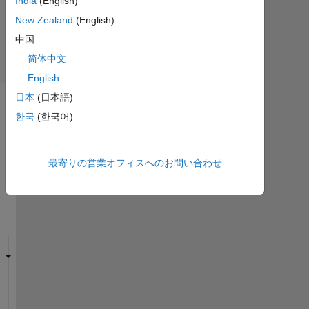
India
(English)
ュ
ー
New Zealand
(English)
(30
中国
日
简体中文
間)
English
日本
(日本語)
한국
(한국어)
最寄りの営業オフィスへのお問い合わせ
I 