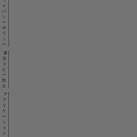
ラ
イ
バ
シ
ー
ポ
リ
シ
ー
違
法
コ
ピ
ー
防
止
ア
プ
リ
ケ
ー
シ
ョ
ン