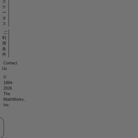
ス
テ
ー
タ
ス
ご
利
用
条
件
Contact
Us
©
1994-
2026
The
MathWorks,
Inc.
eb サイトの選択