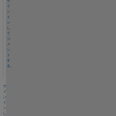
サ
イ
ン
イ
ン
し
て
コ
メ
ン
ト
す
る。
サ
イ
ン
イ
ン
し