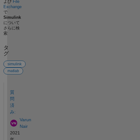
よび
File
Exchange
で
Simulink
について
さらに検
索
タ
グ
simulink
matlab
参考
質
問
済
み:
Varun
Nair
2021
年