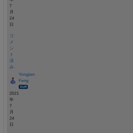
7
月
24
日
コ
メ
ン
ト
済
み:
Yongjian
Feng
2021
年
7
月
24
日