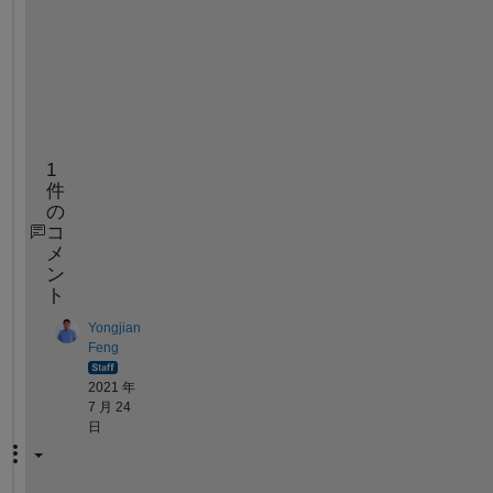
.
.
.
.
"
1
件
の
コ
メ
ン
ト
Yongjian
Feng
2021 年
7 月 24
日