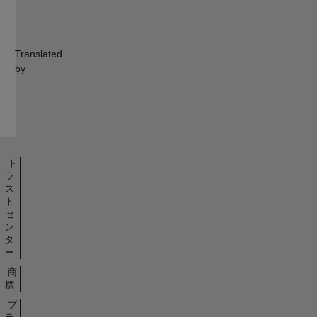
Translated
by
ト
ラ
ス
ト
セ
ン
タ
ー
商
標
プ