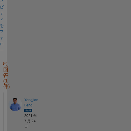
ィ
ビ
テ
ィ
を
フ
ォ
ロ
ー
回
答
(1
件)
Yongjian
Feng
2021 年
7 月 24
日