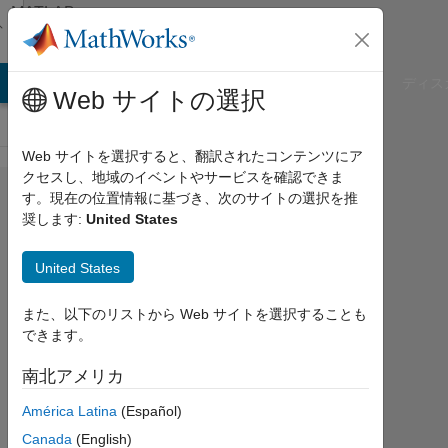
コンテンツへスキップ
MATLAB
Answers
B Answers
File Exchange
Cody
AI Chat Playground
ディス
Web サイトの選択
Web サイトを選択すると、翻訳されたコンテンツにア
クセスし、地域のイベントやサービスを確認できま
How to
す。現在の位置情報に基づき、次のサイトの選択を推
奨します:
United States
share
a .mdl
United States
model
done
また、以下のリストから Web サイトを選択することも
できます。
in
2021a
南北アメリカ
version
América Latina
(Español)
to
Canada
(English)