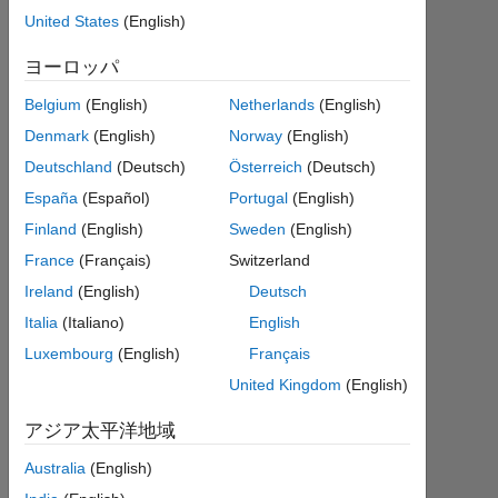
2019
United States
(English)
version
ヨーロッパ
Belgium
(English)
Netherlands
(English)
Varun
Nair
Denmark
(English)
Norway
(English)
2021
Deutschland
(Deutsch)
Österreich
(Deutsch)
7 月
España
(Español)
Portugal
(English)
24
Finland
(English)
Sweden
(English)
1
回
France
(Français)
Switzerland
答
Ireland
(English)
Deutsch
Italia
(Italiano)
English
2021
Luxembourg
(English)
Français
7 月
24
United Kingdom
(English)
に更
新
アジア太平洋地域
6
Australia
(English)
ビ