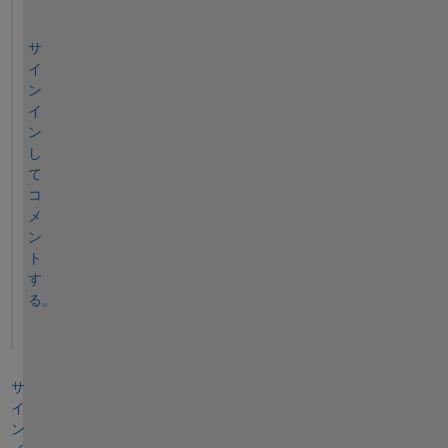
サ
イ
ン
イ
ン
し
て
コ
メ
ン
ト
す
る。
サ
イ
ン