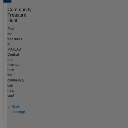
Community
Treasure
Hunt
Find
the
treasures
in
MATLAB
Central
and
discover
how
the
community
can
help
you!
Start
Hunting!