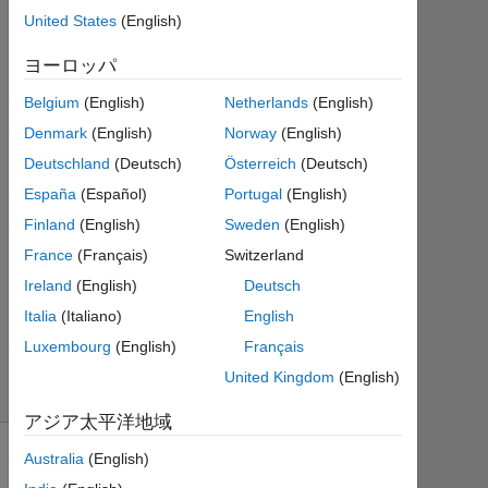
1
United States
(English)
回
答
ヨーロッパ
Belgium
(English)
Netherlands
(English)
2022
12
Denmark
(English)
Norway
(English)
月
Deutschland
(Deutsch)
Österreich
(Deutsch)
29
España
(Español)
Portugal
(English)
に更
新
Finland
(English)
Sweden
(English)
17
France
(Français)
Switzerland
ビ
Ireland
(English)
Deutsch
ュ
Italia
(Italiano)
English
ー
(30
Luxembourg
(English)
Français
日
United Kingdom
(English)
間)
アジア太平洋地域
Australia
(English)