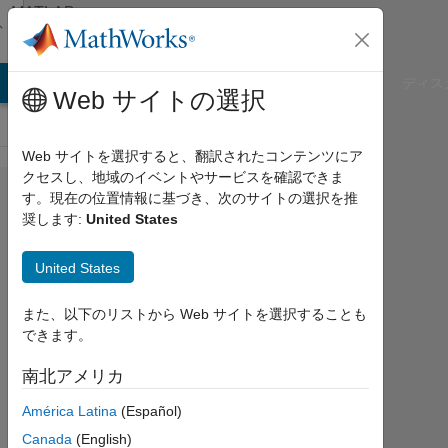
コンテンツへスキップ
MATLAB
Answers
B Answers
File Exchange
Cody
AI Chat Playground
ディス
Web サイトの選択
Web サイトを選択すると、翻訳されたコンテンツにア
クセスし、地域のイベントやサービスを確認できま
Big Data
す。現在の位置情報に基づき、次のサイトの選択を推
奨します:
United States
Analysis
with Linear
United States
Regression
また、以下のリストから Web サイトを選択することも
できます。
Joao
Saavedra
南北アメリカ
2021
7 月
América Latina
(Español)
14
Canada
(English)