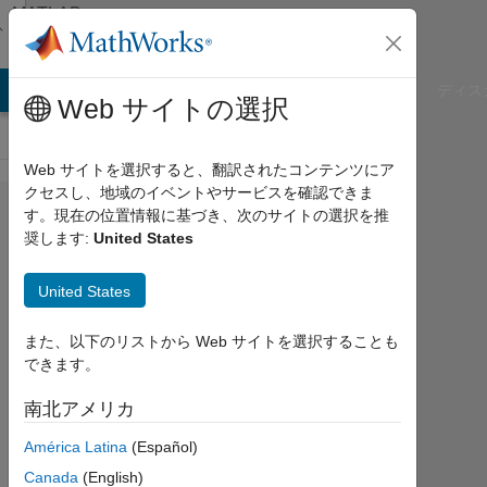
コンテンツへスキップ
MATLAB
Answers
B Answers
File Exchange
Cody
AI Chat Playground
ディス
Web サイトの選択
Web サイトを選択すると、翻訳されたコンテンツにア
クセスし、地域のイベントやサービスを確認できま
how to
す。現在の位置情報に基づき、次のサイトの選択を推
奨します:
United States
run tiff
images?
United States
また、以下のリストから Web サイトを選択することも
NAVNISH
できます。
GOEL
2021
南北アメリカ
7 月
14
América Latina
(Español)
1
Canada
(English)
回