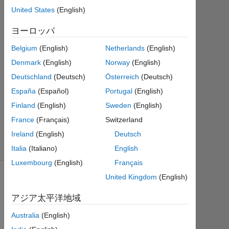
United States
(English)
答
ヨーロッパ
2025
6 月
Belgium
(English)
Netherlands
(English)
2 に
Denmark
(English)
Norway
(English)
更新
Deutschland
(Deutsch)
Österreich
(Deutsch)
15
ビ
España
(Español)
Portugal
(English)
ュ
Finland
(English)
Sweden
(English)
ー
France
(Français)
Switzerland
(30
Ireland
(English)
Deutsch
日
間)
Italia
(Italiano)
English
Luxembourg
(English)
Français
United Kingdom
(English)
アジア太平洋地域
Australia
(English)