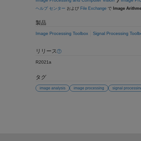
Image Processing and Computer Vision
Image Pro
ヘルプ センター
および
File Exchange
で
Image Arithme
製品
Image Processing Toolbox
Signal Processing Toolb
リリース
R2021a
タグ
image analysis
image processing
signal processin
参考