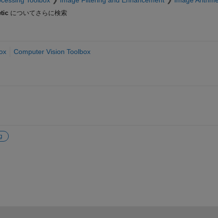
cessing Toolbox
Image Filtering and Enhancement
Image Arithme
tic
についてさらに検索
ox
Computer Vision Toolbox
g