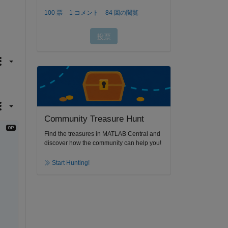
Community Treasure Hunt
Find the treasures in MATLAB Central and
discover how the community can help you!
Start Hunting!