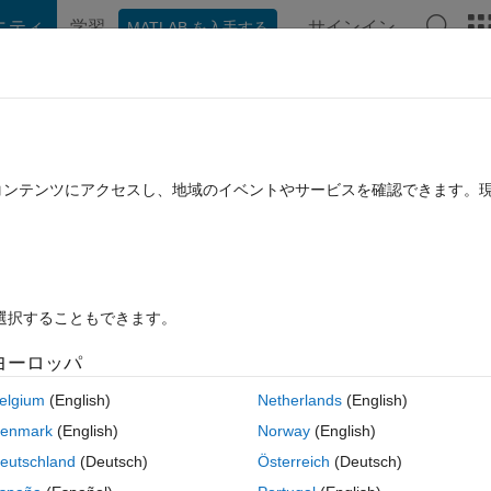
ニティ
学習
サインイン
MATLAB を入手する
hat Playground
ディスカッション
コンテスト
ブログ
投稿
B に関する FAQ
その他
ge
たコンテンツにアクセスし、地域のイベントやサービスを確認できます。
 に更新
3 ビュー (30 日間)
を選択することもできます。
ヨーロッパ
0 投票
elgium
(English)
Netherlands
(English)
enmark
(English)
Norway
(English)
eutschland
(Deutsch)
Österreich
(Deutsch)