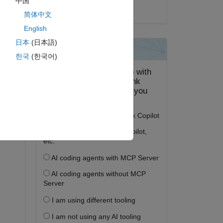
中国
2021 年 7 月 14 日
简体中文
English
日本
(日本語)
한국
(한국어)
is 
ow 
. 