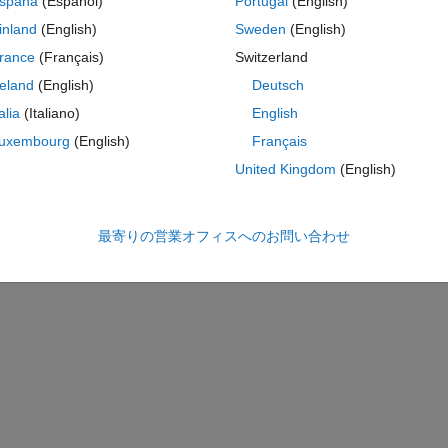
spaña
(Español)
Portugal
(English)
inland
(English)
Sweden
(English)
k on is doing the following 2D / 3D image profile. I could do that, but I 
w in the image I mean by scattering is scattering the intensiy maximum 
rance
(Français)
Switzerland
ract one column or one row. 
reland
(English)
Deutsch
talia
(Italiano)
English
nput to select the column intensities then scattering, which is works but 
uxembourg
(English)
Français
United Kingdom
(English)
 of find peaks function from the plot of image profile of the column or r
最寄りの営業オフィスへのお問い合わせ
ly reading all the pixels then scattering the result. It is time-consuming