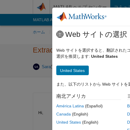
コンテンツへスキップ
MATLAB ヘルプ センター
コミュ
MATLAB Answers
File Exchange
Cody
AI C
ホーム
質問する
回答
閲覧
MATLA
Web サイトの選択
Extract columns from an ima
Web サイトを選択すると、翻訳され
選択を推奨します:
United States
2021 7 月 14
Sara
2021 6 月 21
0 回答
United States
また、以下のリストから Web サイト
南北アメリカ
América Latina
(Español)
B
Hi, 
Canada
(English)
D
United States
(English)
D