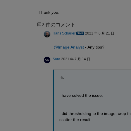
Thank you, 
2 件のコメント
Hans Scharler
2021 年 6 月 21 日
@Image Analyst
 - Any tips?
Sara
2021 年 7 月 14 日
Hi, 
I have solved the issue. 
I did thresholding to the image, crop t
scatter the result. 