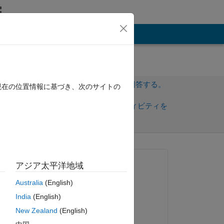
その他
サインインしてこの質問に回答する。
現在の位置情報に基づき、次のサイトの
共
サインインしてアクティビティを
有
フォロー
質問済み:
アジア太平洋地域
Sara
Australia
(English)
2021 年 6 月 21 日
India
(English)
コメント済み:
New Zealand
(English)
Sara