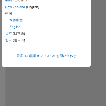
India
(English)
New Zealand
(English)
中国
简体中文
English
日本
(日本語)
한국
(한국어)
最寄りの営業オフィスへのお問い合わせ
H
e
l
l
o 