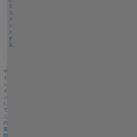
て
コ
メ
ン
ト
す
る。
サ
イ
ン
イ
ン
し
て
こ
の
質
問