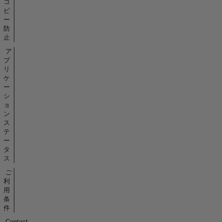
コ
ピ
ー
防
止
ア
プ
リ
ケ
ー
シ
ョ
ン
ス
テ
ー
タ
ス
ご
利
用
条
件
Contact