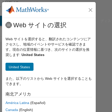
コンテンツへスキップ
MATLAB
Answers
B Answers
File Exchange
Cody
AI Chat Playground
ディス
Web サイトの選択
Web サイトを選択すると、翻訳されたコンテンツにア
クセスし、地域のイベントやサービスを確認できま
how to write
す。現在の位置情報に基づき、次のサイトの選択を推
奨します:
United States
2
summations
United States
また、以下のリストから Web サイトを選択することも
Hamid
できます。
DDR
2021
南北アメリカ
6 月
9
América Latina
(Español)
2
Canada
(English)
回