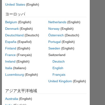
United States
(English)
答
ヨーロッパ
回
答
Belgium
(English)
Netherlands
(English)
採
Denmark
(English)
Norway
(English)
用
Deutschland
(Deutsch)
Österreich
(Deutsch)
済
み
España
(Español)
Portugal
(English)
Finland
(English)
Sweden
(English)
2021
France
(Français)
Switzerland
6 月
Ireland
(English)
Deutsch
9 に
更新
Italia
(Italiano)
English
22
Luxembourg
(English)
Français
ビ
United Kingdom
(English)
ュ
ー
アジア太平洋地域
(30
日
Australia
(English)
間)