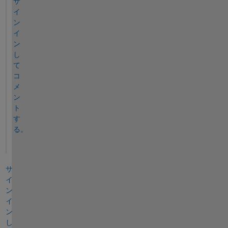
サ
イ
ン
イ
ン
し
て
コ
メ
ン
ト
す
る。
サ
イ
ン
イ
ン
し