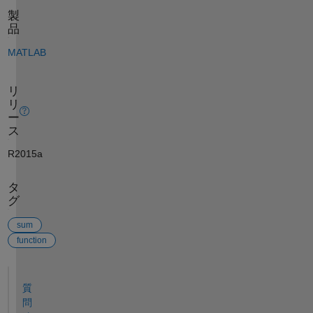
製
品
MATLAB
リ
リ
ー
ス
R2015a
タ
グ
sum
function
参考
質
問