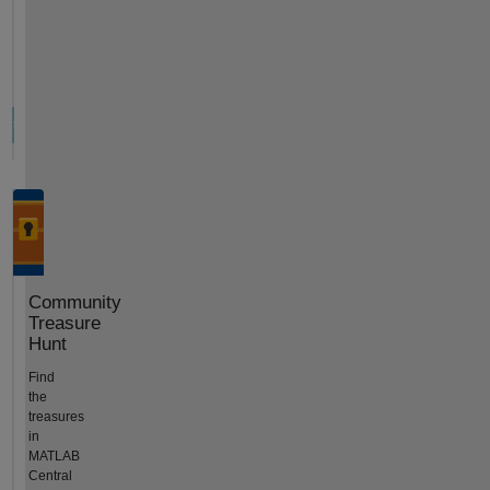
Community
Treasure
Hunt
Find
the
treasures
in
MATLAB
Central