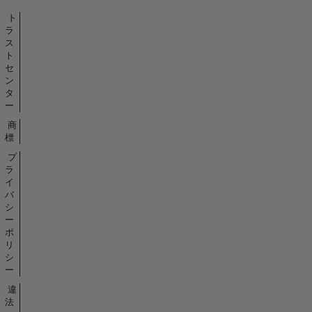
ト
ラ
ス
ト
セ
ン
タ
ー
商
標
プ
ラ
イ
バ
シ
ー
ポ
リ
シ
ー
違
法