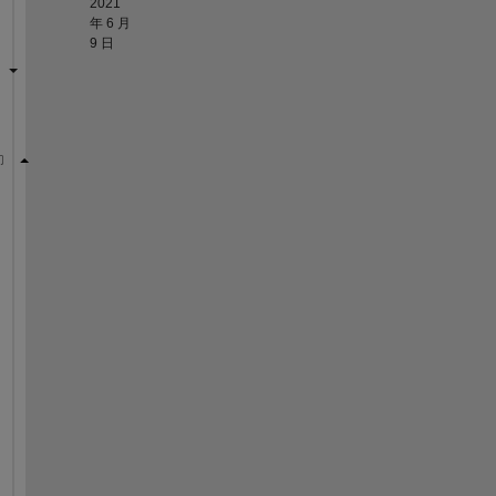
2021
年 6 月
9 日
p=3;
m=4;
n=randi(5,p,m)
%for loop:
ans1=0;
for 
i=1:1:p
for 
j=1:1:m
        ans1=ans1+n(i,j);
end
end
ans1
%sum function