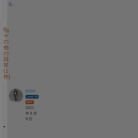
る。
そ
の
他
の
回
答
(1
件)
KSSV
2021
年 6 月
9 日