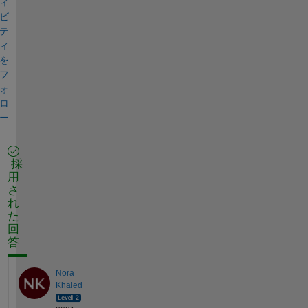
ィ
ビ
テ
ィ
を
フ
ォ
ロ
ー
採
用
さ
れ
た
回
答
Nora
Khaled