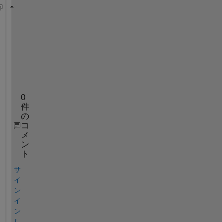
thesum = 0 ; 
for 
i = 1:p
for 
j = 1:m
        thesum = thesum+n(i,j) ; 
end
end
0
件
の
コ
メ
ン
ト
サ
イ
ン
イ
ン
し