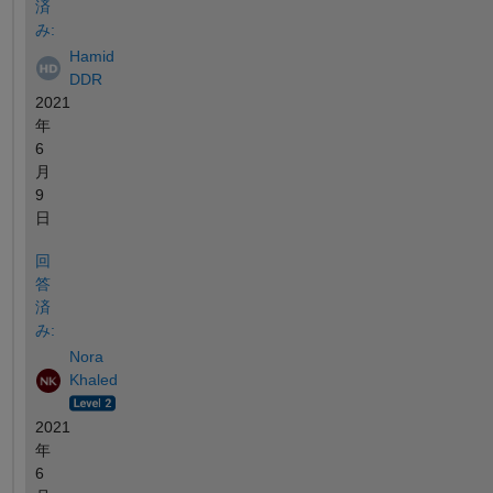
済
み:
Hamid
DDR
2021
年
6
月
9
日
回
答
済
み:
Nora
Khaled
2021
年
6