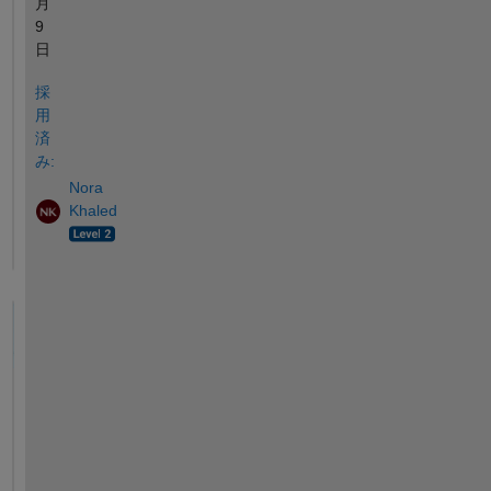
月
9
日
採
用
済
み:
Nora
Khaled