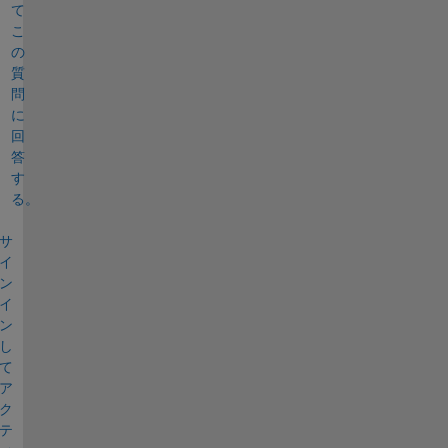
て
こ
の
質
問
に
回
答
す
る。
サ
イ
ン
イ
ン
し
て
ア
ク
テ