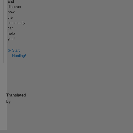
and
discover
how
the
community
can
help
you!
Start
Hunting!
Translated
by