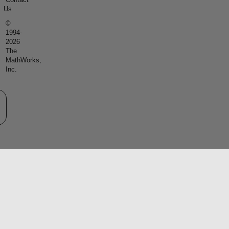
Us
©
1994-
2026
The
MathWorks,
Inc.
eb サイトの選択