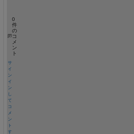
ans2=sum(sum(n))
0
件
の
コ
メ
ン
ト
サ
イ
ン
イ
ン
し
て
コ
メ
ン
ト
す