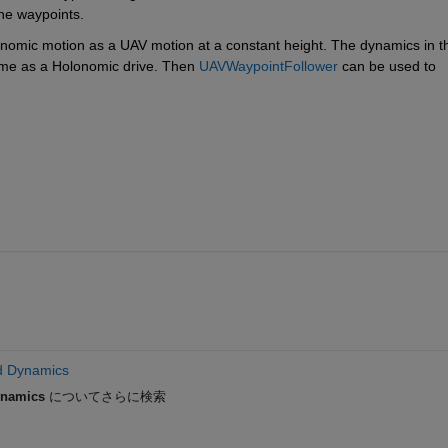
he waypoints.
omic motion as a UAV motion at a constant height. The dynamics in th
ame as a Holonomic drive. Then 
UAVWaypointFollower
 can be used to 
nd Dynamics
ynamics
についてさらに検索