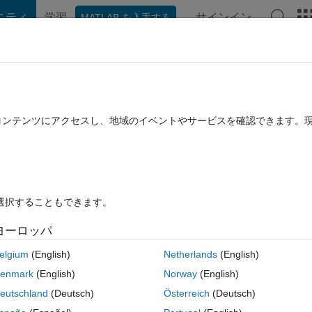
ニティ
学習
サインイン
MATLAB を入手する
hat Playground
ディスカッション
コンテスト
ブログ
投稿
B に関する FAQ
その他
canum wheel
たコンテンツにアクセスし、地域のイベントやサービスを確認できます。
 7 月 13 に更新
11 ビュー (30 日間)
を選択することもできます。
ヨーロッパ
0 投票
elgium
(English)
Netherlands
(English)
ehicle with four mecanum wheels in Matlab. We are trying to plot the 
enmark
(English)
Norway
(English)
um wheel characteristics (going sideways, diagonal between waypoints 
eutschland
(Deutsch)
Österreich
(Deutsch)
e the vehicle as a point and waypoints, but it does not goes between the