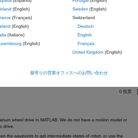
spaña
(Español)
Portugal
(English)
ke a mecanum wheel vehicle.
inland
(English)
Sweden
(English)
rance
(Français)
Switzerland
reland
(English)
Deutsch
talia
(Italiano)
English
uxembourg
(English)
Français
サインインしてこの質問に回
United Kingdom
(English)
共有
サインインしてアクティビティを
最寄りの営業オフィスへのお問い合わせ
0 投票
ecanum wheel drive In MATLAB. We do not have a motion model or 
 drive. 
een the waypoints to get intermediate states of robot, or use the 