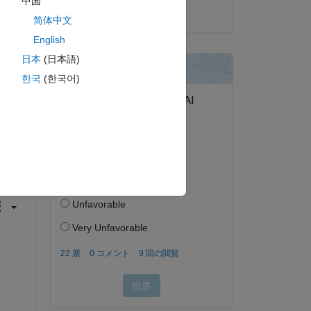
中国
2021 年 7 月 13 日
简体中文
English
日本
(日本語)
한국
(한국어)
答する。
フォロー