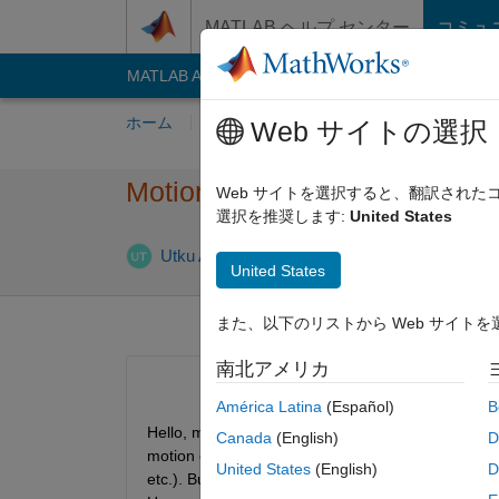
コンテンツへスキップ
MATLAB ヘルプ センター
コミュ
MATLAB Answers
File Exchange
Cody
AI C
ホーム
質問する
回答
閲覧
MATLA
Web サイトの選択
Motion charasteristics of me
Web サイトを選択すると、翻訳され
選択を推奨します:
United States
2021
Utku Arda Töre
2021 6 月 2
1 回答
United States
また、以下のリストから Web サイト
南北アメリカ
América Latina
(Español)
B
Hello, me and my collegues are trying to model a v
Canada
(English)
D
motion of the vehicle, while showing it has mecan
United States
(English)
D
etc.). But we couldn't figure how to do it. (we hav