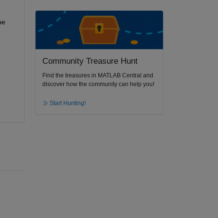
e 
Community Treasure Hunt
Find the treasures in MATLAB Central and
discover how the community can help you!
Start Hunting!