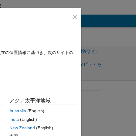
その他
サインインしてこの質問に回答する。
現在の位置情報に基づき、次のサイトの
共
サインインしてアクティビティを
有
フォロー
質問済み:
アジア太平洋地域
Utku Arda Töre
Australia
(English)
2021 年 6 月 2 日
India
(English)
編集済み:
New Zealand
(English)
m. 
Amrtanshu Raj