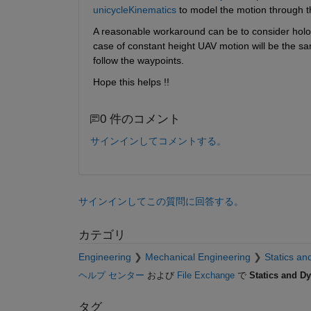
unicycleKinematics
 to model the motion through t
A reasonable workaround can be to consider holon
case of constant height UAV motion will be the s
follow the waypoints.
Hope this helps !!
0 件のコメント
サインインしてコメントする。
サインインしてこの質問に回答する。
カテゴリ
Engineering
Mechanical Engineering
Statics a
ヘルプ センター
および
File Exchange
で
Statics and D
タグ