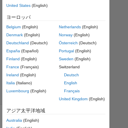
1
United States
(English)
回
答
ヨーロッパ
Belgium
(English)
Netherlands
(English)
2024
2 月
Denmark
(English)
Norway
(English)
12
Deutschland
(Deutsch)
Österreich
(Deutsch)
に更
España
(Español)
Portugal
(English)
新
26
Finland
(English)
Sweden
(English)
ビ
France
(Français)
Switzerland
ュ
Ireland
(English)
Deutsch
ー
Italia
(Italiano)
English
(30
日
Luxembourg
(English)
Français
間)
United Kingdom
(English)
アジア太平洋地域
Australia
(English)