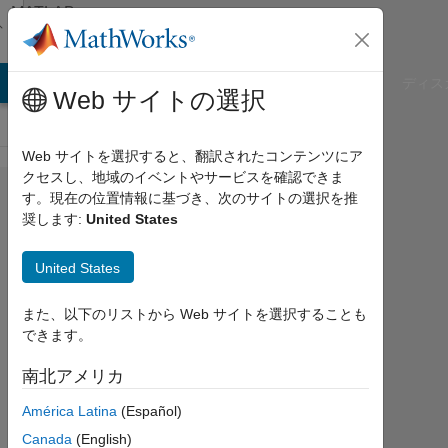
コンテンツへスキップ
MATLAB
Answers
B Answers
File Exchange
Cody
AI Chat Playground
ディス
Web サイトの選択
Web サイトを選択すると、翻訳されたコンテンツにア
クセスし、地域のイベントやサービスを確認できま
Error
す。現在の位置情報に基づき、次のサイトの選択を推
奨します:
United States
Control
in a
United States
matrix
また、以下のリストから Web サイトを選択することも
できます。
Onurcan
BAL
南北アメリカ
2021
5 月
América Latina
(Español)
30
Canada
(English)