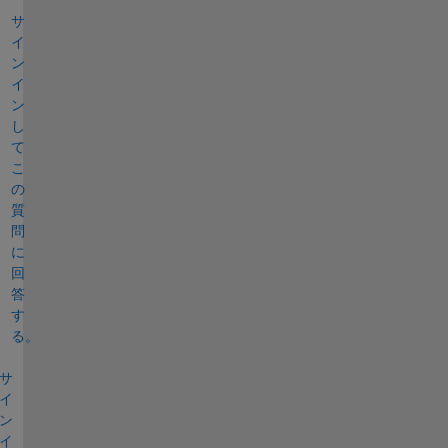
サ
イ
ン
イ
ン
し
て
こ
の
質
問
に
回
答
す
る。
サ
イ
ン
イ