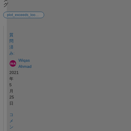
グ
plot_exceeds_loopindex
参考
質
問
済
み:
Wiqas
Ahmad
2021
年
5
月
25
日
コ
メ
ン