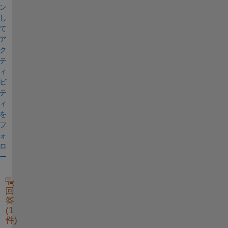
ン
し
て
ア
ク
テ
ィ
ビ
テ
ィ
を
フ
ォ
ロ
ー
回
答
(1
件)