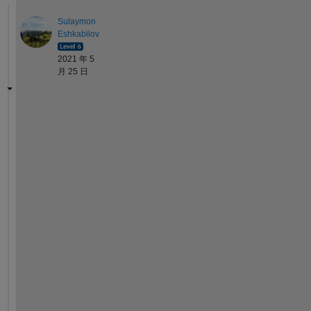
Sulaymon
Eshkabilov
2021 年 5
月 25 日
H
i
,
T
h
e
r
e 
m