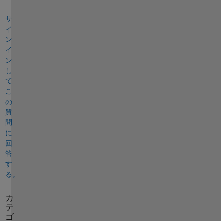
サ
イ
ン
イ
ン
し
て
こ
の
質
問
に
回
答
す
る。
カ
テ
ゴ