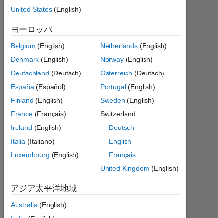
Wiqas
United States
(English)
Ahmad
2021
ヨーロッパ
5 月
Belgium
(English)
Netherlands
(English)
25
1
Denmark
(English)
Norway
(English)
回
Deutschland
(Deutsch)
Österreich
(Deutsch)
答
España
(Español)
Portugal
(English)
Finland
(English)
Sweden
(English)
2021
5 月
France
(Français)
Switzerland
25
Ireland
(English)
Deutsch
に更
Italia
(Italiano)
English
新
Luxembourg
(English)
Français
9
ビ
United Kingdom
(English)
ュ
アジア太平洋地域
ー
(30
Australia
(English)
日