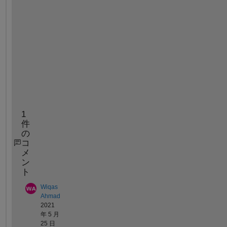
n
a
r
i
o
. 
1
件
の
コ
メ
ン
ト
Wiqas
Ahmad
2021
年 5 月
25 日