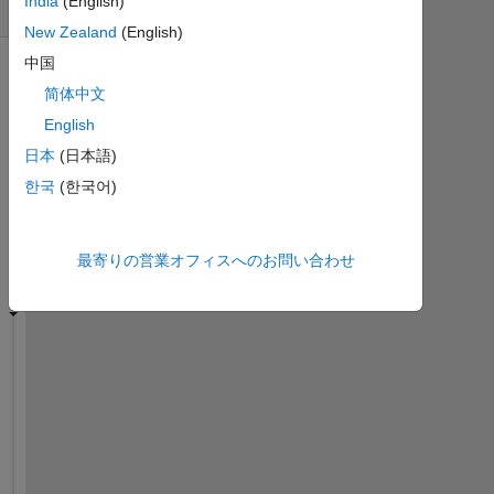
India
(English)
間)
New Zealand
(English)
中国
简体中文
English
日本
(日本語)
한국
(한국어)
最寄りの営業オフィスへのお問い合わせ
W
h
y 
I 
s