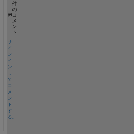
件
の
コ
メ
ン
ト
サ
イ
ン
イ
ン
し
て
コ
メ
ン
ト
す
る。