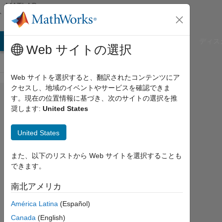
コンテンツへスキップ
MATLAB
Answers
B Answers
File Exchange
Cody
AI Chat Playground
ディス
Web サイトの選択
Web サイトを選択すると、翻訳されたコンテンツにア
クセスし、地域のイベントやサービスを確認できま
Why
す。現在の位置情報に基づき、次のサイトの選択を推
奨します:
United States
my
plotting
United States
curves
exceed
また、以下のリストから Web サイトを選択することも
できます。
the
loop
南北アメリカ
index?
América Latina
(Español)
Canada
(English)