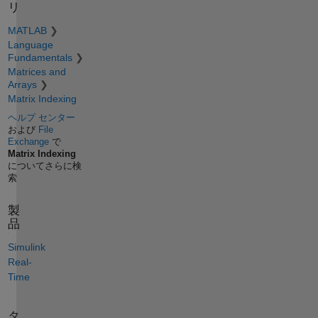
リ
MATLAB
Language
Fundamentals
Matrices and
Arrays
Matrix Indexing
ヘルプ センター
および
File
Exchange
で
Matrix Indexing
についてさらに検
索
製
品
Simulink
Real-
Time
タ