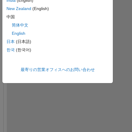
India
(English)
New Zealand
(English)
中国
简体中文
English
日本
(日本語)
한국
(한국어)
最寄りの営業オフィスへのお問い合わせ
I 
w
a
n
t 
t
o 
c