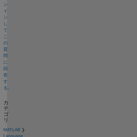
ン
イ
ン
し
て
こ
の
質
問
に
回
答
す
る。
カ
テ
ゴ
リ
MATLAB
Language