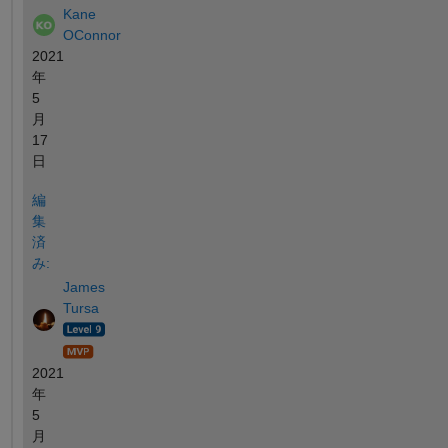
Kane
OConnor
2021
年
5
月
17
日
編
集
済
み:
James
Tursa
2021
年
5
月