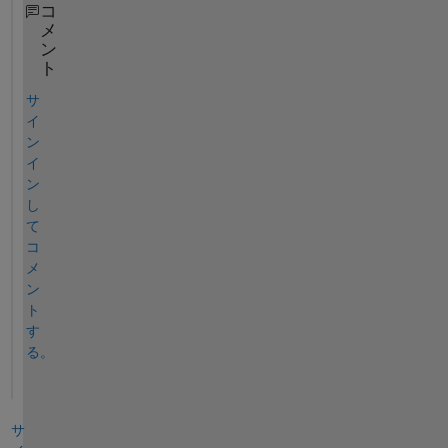
コ
メ
ン
ト
サ
イ
ン
イ
ン
し
て
コ
メ
ン
ト
す
る。
サ