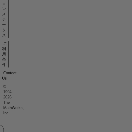
ョ
ン
ス
テ
ー
タ
ス
ご
利
用
条
件
Contact
Us
©
1994-
2026
The
MathWorks,
Inc.
eb サイトの選択