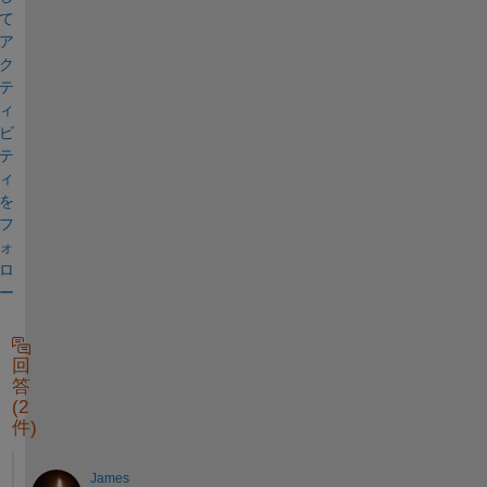
て
ア
ク
テ
ィ
ビ
テ
ィ
を
フ
ォ
ロ
ー
回
答
(2
件)
James