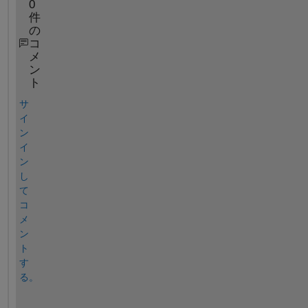
0
件
の
コ
メ
ン
ト
サ
イ
ン
イ
ン
し
て
コ
メ
ン
ト
す
る。