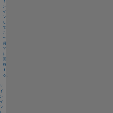
イ
ン
イ
ン
し
て
こ
の
質
問
に
回
答
す
る。
サ
イ
ン
イ
ン
し