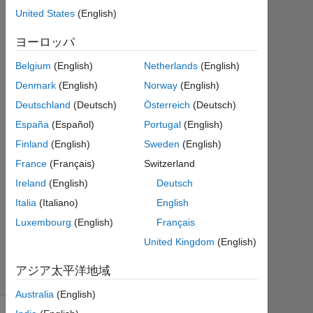
United States
(English)
5 月
17
ヨーロッパ
2
回
Belgium
(English)
Netherlands
(English)
答
Denmark
(English)
Norway
(English)
Deutschland
(Deutsch)
Österreich
(Deutsch)
2021
5 月
España
(Español)
Portugal
(English)
17
Finland
(English)
Sweden
(English)
に更
France
(Français)
Switzerland
新
Ireland
(English)
Deutsch
7
ビ
Italia
(Italiano)
English
ュ
Luxembourg
(English)
Français
ー
United Kingdom
(English)
(30
日
アジア太平洋地域
間)
Australia
(English)