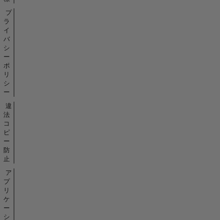
プ
ラ
イ
バ
シ
ー
ポ
リ
シ
ー
違
法
コ
ピ
ー
防
止
ア
プ
リ
ケ
ー
シ