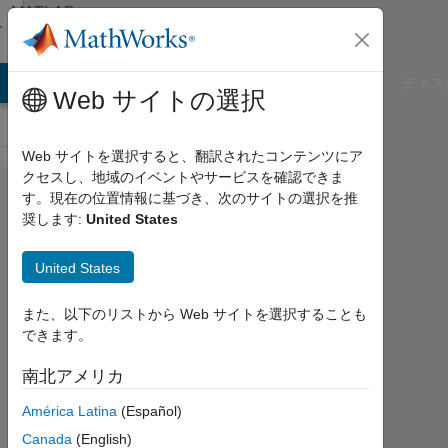
コンテンツへスキップ
MATLAB
Answers
B Answers
File Exchange
Cody
AI Chat Playground
ディス
Web サイトの選択
Web サイトを選択すると、翻訳されたコンテンツにア
クセスし、地域のイベントやサービスを確認できま
How do i
す。現在の位置情報に基づき、次のサイトの選択を推
奨します:
United States
create a
large
United States
matrix
with a
また、以下のリストから Web サイトを選択することも
できます。
formula?
南北アメリカ
Kane
América Latina
(Español)
OConnor
Canada
(English)
2021