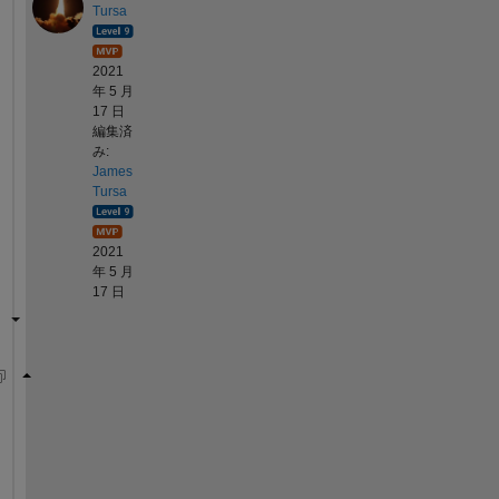
Tursa
2021
年 5 月
17 日
編集済
み:
James
Tursa
2021
年 5 月
17 日
N = 1000;
a = 2 * pi * f * T * (0:N-1)';
x = [cos(a) -sin(a)];