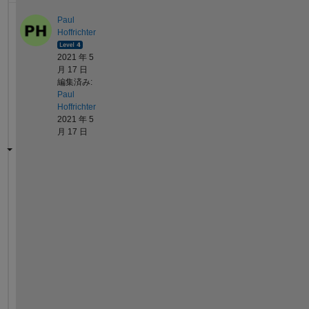
Paul
Hoffrichter
2021 年 5
月 17 日
編集済み:
Paul
Hoffrichter
2021 年 5
月 17 日
S
i
n
c
e 
y
o
u 