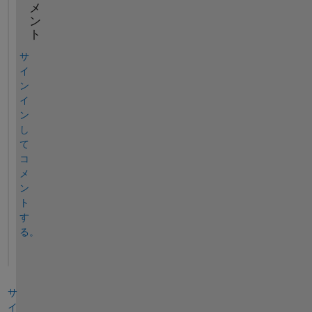
メ
ン
ト
サ
イ
ン
イ
ン
し
て
コ
メ
ン
ト
す
る。
サ
イ