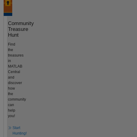
Community
Treasure
Hunt
Find
the
treasures
in
MATLAB
Central
and
discover
how
the
community
can
help
you!
Start
Hunting!