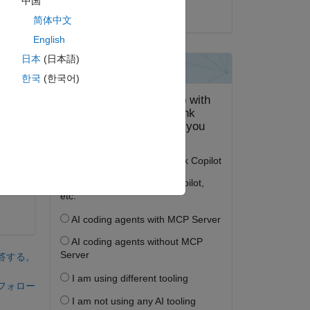
中国
2021 年 5 月 10 日
简体中文
English
ect 
日本
(日本語)
한국
(한국어)
one 
答する。
フォロー