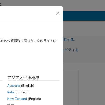
その他
サインインしてこの質問に回答する。
現在の位置情報に基づき、次のサイトの
共
サインインしてアクティビティを
有
フォロー
質問済み:
アジア太平洋地域
Lila Lotus
Australia
(English)
2021 年 5 月 9 日
India
(English)
回答済み:
New Zealand
(English)
Jonas