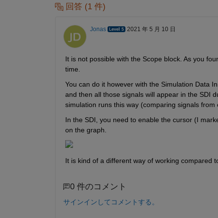
回答 (1 件)
Jonas
2021 年 5 月 10 日
It is not possible with the Scope block. As you foun
time.
You can do it however with the Simulation Data Ins
and then all those signals will appear in the SDI 
simulation runs this way (comparing signals from 
In the SDI, you need to enable the cursor (I marked 
on the graph.
It is kind of a different way of working compared t
0 件のコメント
サインインしてコメントする。