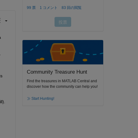
 
 
Community Treasure Hunt
s 
Find the treasures in MATLAB Central and
discover how the community can help you!
Start Hunting!
l).