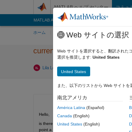
コンテンツへスキップ
MATLAB ヘルプ センター
コミュ
MATLAB Answers
File Exchange
Cody
AI C
ホーム
質問する
回答
閲覧
MATLA
Web サイトの選択
curren value of signal in scop
Web サイトを選択すると、翻訳され
選択を推奨します:
United States
2021 5 月
Lila Lotus
2021 5 月 9
1 回答
United States
また、以下のリストから Web サイト
南北アメリカ
América Latina
(Español)
B
Hello,
Canada
(English)
D
is there a simple way to see value of signals at ce
United States
(English)
D
point a mouse on the signal.