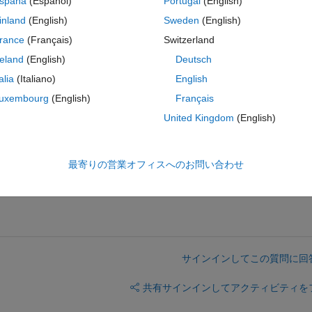
spaña
(Español)
Portugal
(English)
lues of all signals at once.
inland
(English)
Sweden
(English)
rance
(Français)
Switzerland
ou can see start and end value of one signal at once and then can sel
reland
(English)
Deutsch
talia
(Italiano)
English
 want to view values of all signals quick and not selecting them one by 
uxembourg
(English)
Français
 so...
United Kingdom
(English)
最寄りの営業オフィスへのお問い合わせ
サインインしてこの質問に回
共有
サインインしてアクティビティを