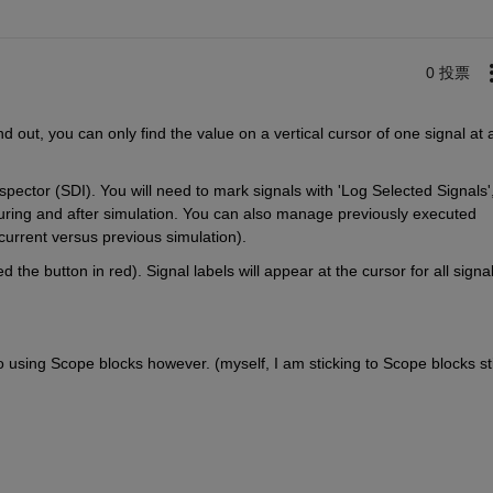
0 投票
d out, you can only find the value on a vertical cursor of one signal at a
pector (SDI). You will need to mark signals with 'Log Selected Signals',
during and after simulation. You can also manage previously executed 
current versus previous simulation).
the button in red). Signal labels will appear at the cursor for all signal
o using Scope blocks however. (myself, I am sticking to Scope blocks stil