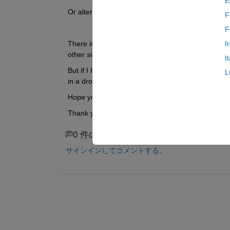
E
Or alternatively a movable vertical bar, showing va
F
F
There is a compare button (measurement), where y
I
other signal.
I
But if I have 5 signals in scope, and one changes I
L
in a drop box. So kind of select them all at once or
Hope you understand, how I mean it.
Thank you!
0 件のコメント
サインインしてコメントする。