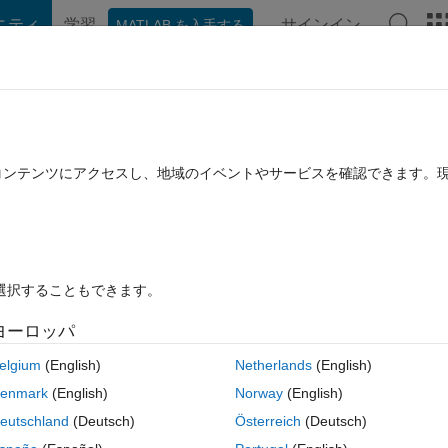
ニティ
学習
サインイン
MATLAB を入手する
hat Playground
ディスカッション
コンテスト
ブログ
投稿
B に関する FAQ
その他
e
たコンテンツにアクセスし、地域のイベントやサービスを確認できます。
 10 に更新
18 ビュー (30 日間)
を選択することもできます。
ヨーロッパ
0 投票
elgium
(English)
Netherlands
(English)
enmark
(English)
Norway
(English)
rtrain point in Scope block in Simulink. Something like tooltip, when you 
eutschland
(Deutsch)
Österreich
(Deutsch)